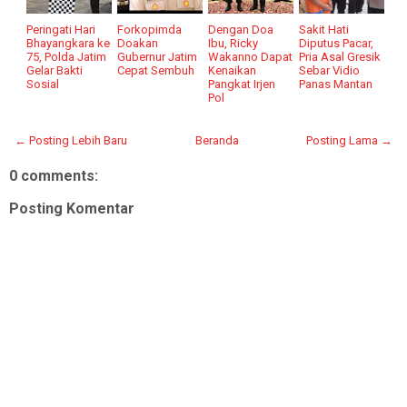
Peringati Hari
Forkopimda
Dengan Doa
Sakit Hati
Bhayangkara ke
Doakan
Ibu, Ricky
Diputus Pacar,
75, Polda Jatim
Gubernur Jatim
Wakanno Dapat
Pria Asal Gresik
Gelar Bakti
Cepat Sembuh
Kenaikan
Sebar Vidio
Sosial
Pangkat Irjen
Panas Mantan
Pol
← Posting Lebih Baru
Beranda
Posting Lama →
0 comments:
Posting Komentar