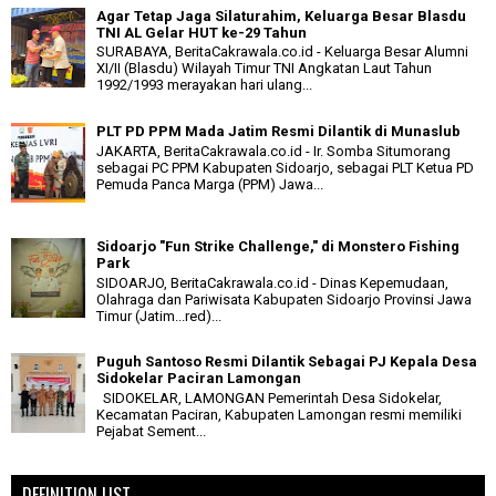
Agar Tetap Jaga Silaturahim, Keluarga Besar Blasdu
TNI AL Gelar HUT ke-29 Tahun
SURABAYA, BeritaCakrawala.co.id - Keluarga Besar Alumni
XI/II (Blasdu) Wilayah Timur TNI Angkatan Laut Tahun
1992/1993 merayakan hari ulang...
PLT PD PPM Mada Jatim Resmi Dilantik di Munaslub
JAKARTA, BeritaCakrawala.co.id - Ir. Somba Situmorang
sebagai PC PPM Kabupaten Sidoarjo, sebagai PLT Ketua PD
Pemuda Panca Marga (PPM) Jawa...
Sidoarjo "Fun Strike Challenge," di Monstero Fishing
Park
SIDOARJO, BeritaCakrawala.co.id - Dinas Kepemudaan,
Olahraga dan Pariwisata Kabupaten Sidoarjo Provinsi Jawa
Timur (Jatim...red)...
Puguh Santoso Resmi Dilantik Sebagai PJ Kepala Desa
Sidokelar Paciran Lamongan
SIDOKELAR, LAMONGAN Pemerintah Desa Sidokelar,
Kecamatan Paciran, Kabupaten Lamongan resmi memiliki
Pejabat Sement...
DEFINITION LIST