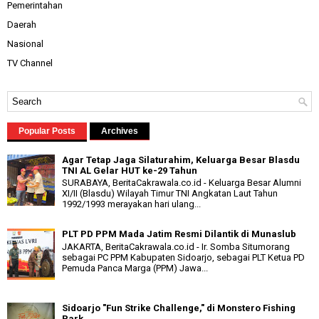
Pemerintahan
Daerah
Nasional
TV Channel
Popular Posts
Archives
Agar Tetap Jaga Silaturahim, Keluarga Besar Blasdu
TNI AL Gelar HUT ke-29 Tahun
SURABAYA, BeritaCakrawala.co.id - Keluarga Besar Alumni
XI/II (Blasdu) Wilayah Timur TNI Angkatan Laut Tahun
1992/1993 merayakan hari ulang...
PLT PD PPM Mada Jatim Resmi Dilantik di Munaslub
JAKARTA, BeritaCakrawala.co.id - Ir. Somba Situmorang
sebagai PC PPM Kabupaten Sidoarjo, sebagai PLT Ketua PD
Pemuda Panca Marga (PPM) Jawa...
Sidoarjo "Fun Strike Challenge," di Monstero Fishing
Park