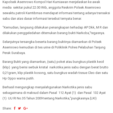
Kapolsek Asemrowo Kompol Hari Kurniawan menjelaskan ke awak
media sekitar pukul 22.00 Wib, anggota Reskrim Polsek Asemrowo
sewaktu patroli Kamtibmas mendapat informasi tentang adanya transaksi
sabu dan atas dasar informasi tersebut ternyata benar.
"Kemudian, langsung dilakukan penangkapan terhadap AP Dkk, M R dan
dilakukan penggeledahan ditemukan barang bukti Narkoba,"tegasnya.
Selanjutnya tersangka beserta barang buktinya diamankan di Polsek
Asemrowo kemudian di tes urine di Poliklinik Polres Pelabuhan Tanjung
Perak Surabaya.
Barang Bukti yang diamankan, (satu) poket atau bungkus plastik kecil
(klip) yang berisi serbuk kristal narkotika jenis sabu dengan berat brutto
0,21gram, klip plastik kosong, satu bungkus wadah tissue Cleo dan satu
Hp Oppo warna putih.
Berhasil mengungkap menyalahgunakan Narkotika jenis sabu
sebagaimana di maksud dalam Pasal 112 Ayat (1) dan Pasal 132 Ayat
(1) UU RI No.35 Tahun 2009 tentang Narkotika,"pungkasnya.(LKI)
Share: