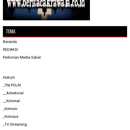
TEMA
Beranda
REDAKSI
Pedoman Media Saber
Hukum
_TNI.POLRI
__Advetorial
__Kriminal
_Krimum
_Krimsus
_TV Streaming