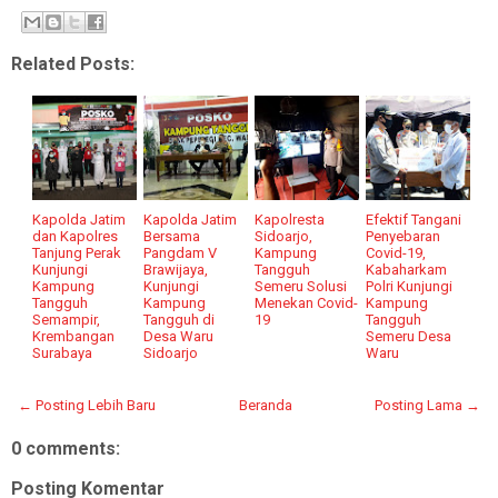
Related Posts:
Kapolda Jatim
Kapolda Jatim
Kapolresta
Efektif Tangani
dan Kapolres
Bersama
Sidoarjo,
Penyebaran
Tanjung Perak
Pangdam V
Kampung
Covid-19,
Kunjungi
Brawijaya,
Tangguh
Kabaharkam
Kampung
Kunjungi
Semeru Solusi
Polri Kunjungi
Tangguh
Kampung
Menekan Covid-
Kampung
Semampir,
Tangguh di
19
Tangguh
Krembangan
Desa Waru
Semeru Desa
Surabaya
Sidoarjo
Waru
← Posting Lebih Baru
Beranda
Posting Lama →
0 comments:
Posting Komentar