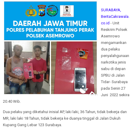
SURABAYA,
BeritaCakrawala.
co.id
- Unit
Reskrim Polsek
Asemrowo
mengamankan
dua pelaku
penyalahgunaan
narkotika jenis
sabu di depan
SPBU di Jalan
Tidar- Surabaya
pada Senin 27
Juni 2022 sekira
20.40 Wib.
Dua pelaku yang diketahui inisial AP, laki laki, 36 Tahun, tidak bekerja dan
MR, laki laki 18 Tahun, tidak bekerja ke duanya tinggal di Jalan Dukuh
Kupang Gang Lebar 123 Surabaya.