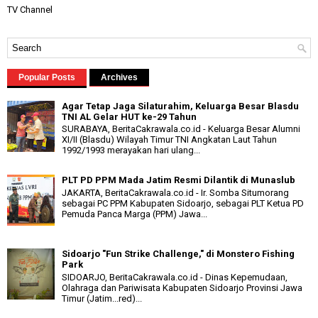
TV Channel
Popular Posts
Archives
Agar Tetap Jaga Silaturahim, Keluarga Besar Blasdu
TNI AL Gelar HUT ke-29 Tahun
SURABAYA, BeritaCakrawala.co.id - Keluarga Besar Alumni
XI/II (Blasdu) Wilayah Timur TNI Angkatan Laut Tahun
1992/1993 merayakan hari ulang...
PLT PD PPM Mada Jatim Resmi Dilantik di Munaslub
JAKARTA, BeritaCakrawala.co.id - Ir. Somba Situmorang
sebagai PC PPM Kabupaten Sidoarjo, sebagai PLT Ketua PD
Pemuda Panca Marga (PPM) Jawa...
Sidoarjo "Fun Strike Challenge," di Monstero Fishing
Park
SIDOARJO, BeritaCakrawala.co.id - Dinas Kepemudaan,
Olahraga dan Pariwisata Kabupaten Sidoarjo Provinsi Jawa
Timur (Jatim...red)...