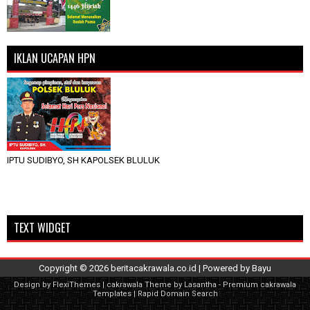
IKLAN UCAPAN HPN
IPTU SUDIBYO, SH KAPOLSEK BLULUK
TEXT WIDGET
Copyright ©
2026
beritacakrawala.co.id
| Powered by
Bayu
Design by
FlexiThemes
| cakrawala Theme by
Lasantha
-
Premium cakrawala
Templates
|
Rapid Domain Search