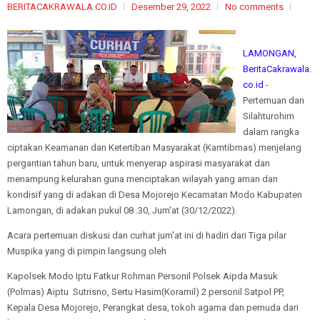
BERITACAKRAWALA.CO.ID
Desember 29, 2022
No comments
LAMONGAN,
BeritaCakrawala.
co.id
-
Pertemuan dan
Silahturohim
dalam rangka
ciptakan Keamanan dan Ketertiban Masyarakat (Kamtibmas) menjelang
pergantian tahun baru, untuk menyerap aspirasi masyarakat dan
menampung kelurahan guna menciptakan wilayah yang aman dan
kondisif yang di adakan di Desa Mojorejo Kecamatan Modo Kabupaten
Lamongan, di adakan pukul 08 .30, Jum'at (30/12/2022).
Acara pertemuan diskusi dan curhat jum'at ini di hadiri dari Tiga pilar
Muspika yang di pimpin langsung oleh
Kapolsek Modo Iptu Fatkur Rohman Personil Polsek Aipda Masuk
(Polmas) Aiptu Sutrisno, Sertu Hasim(Koramil) 2 personil Satpol PP,
Kepala Desa Mojorejo, Perangkat desa, tokoh agama dan pemuda dari