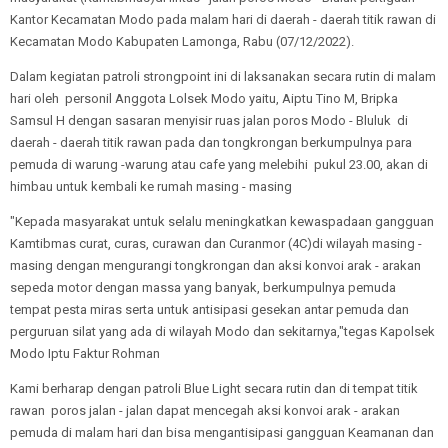
Kantor Kecamatan Modo pada malam hari di daerah - daerah titik rawan di
Kecamatan Modo Kabupaten Lamonga, Rabu (07/12/2022).
Dalam kegiatan patroli strongpoint ini di laksanakan secara rutin di malam
hari oleh personil Anggota Lolsek Modo yaitu, Aiptu Tino M, Bripka
Samsul H dengan sasaran menyisir ruas jalan poros Modo - Bluluk di
daerah - daerah titik rawan pada dan tongkrongan berkumpulnya para
pemuda di warung -warung atau cafe yang melebihi pukul 23.00, akan di
himbau untuk kembali ke rumah masing - masing
"Kepada masyarakat untuk selalu meningkatkan kewaspadaan gangguan
Kamtibmas curat, curas, curawan dan Curanmor (4C)di wilayah masing -
masing dengan mengurangi tongkrongan dan aksi konvoi arak - arakan
sepeda motor dengan massa yang banyak, berkumpulnya pemuda
tempat pesta miras serta untuk antisipasi gesekan antar pemuda dan
perguruan silat yang ada di wilayah Modo dan sekitarnya,"tegas Kapolsek
Modo Iptu Faktur Rohman
Kami berharap dengan patroli Blue Light secara rutin dan di tempat titik
rawan poros jalan - jalan dapat mencegah aksi konvoi arak - arakan
pemuda di malam hari dan bisa mengantisipasi gangguan Keamanan dan