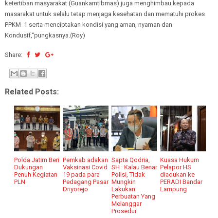
ketertiban masyarakat (Guankamtibmas) juga menghimbau kepada
masarakat untuk selalu tetap menjaga kesehatan dan mematuhi prokes
PPKM 1 serta menciptakan kondisi yang aman, nyaman dan
Kondusif,"pungkasnya.(Roy)
Share:
Related Posts:
Polda Jatim Beri
Pemkab adakan
Sapta Qodria,
Kuasa Hukum
Dukungan
Vaksinasi Covid
SH : Kalau Benar
Pelapor HS
Penuh Kegiatan
19 pada para
Polisi, Tidak
diadukan ke
PLN
Pedagang Pasar
Mungkin
PERADI Bandar
Driyorejo
Lakukan
Lampung
Perbuatan Yang
Melanggar
Prosedur