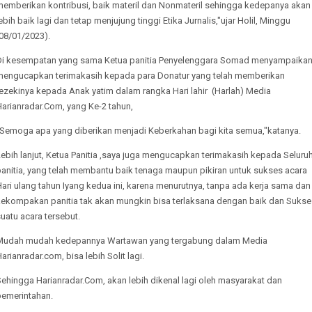
memberikan kontribusi, baik materil dan Nonmateril sehingga kedepanya akan
ebih baik lagi dan tetap menjujung tinggi Etika Jurnalis,"ujar Holil, Minggu
08/01/2023).
Di kesempatan yang sama Ketua panitia Penyelenggara Somad menyampaikan
mengucapkan terimakasih kepada para Donatur yang telah memberikan
ezekinya kepada Anak yatim dalam rangka Hari lahir (Harlah) Media
arianradar.Com, yang Ke-2 tahun,
"Semoga apa yang diberikan menjadi Keberkahan bagi kita semua,"katanya.
ebih lanjut, Ketua Panitia ,saya juga mengucapkan terimakasih kepada Seluru
panitia, yang telah membantu baik tenaga maupun pikiran untuk sukses acara
ari ulang tahun Iyang kedua ini, karena menurutnya, tanpa ada kerja sama dan
kekompakan panitia tak akan mungkin bisa terlaksana dengan baik dan Sukse
uatu acara tersebut.
Mudah mudah kedepannya Wartawan yang tergabung dalam Media
arianradar.com, bisa lebih Solit lagi.
ehingga Harianradar.Com, akan lebih dikenal lagi oleh masyarakat dan
pemerintahan.