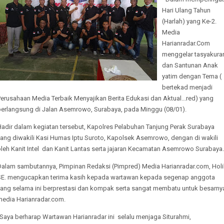
Hari Ulang Tahun
(Harlah) yang Ke-2.
Media
Harianradar.Com
menggelar tasyakura
dan Santunan Anak
yatim dengan Tema (
bertekad menjadi
erusahaan Media Terbaik Menyajikan Berita Edukasi dan Aktual...red) yang
berlangsung di Jalan Asemrowo, Surabaya, pada Minggu (08/01).
Hadir dalam kegiatan tersebut, Kapolres Pelabuhan Tanjung Perak Surabaya
yang diwakili Kasi Humas Iptu Suroto, Kapolsek Asemrowo, dengan di wakili
leh Kanit Intel dan Kanit Lantas serta jajaran Kecamatan Asemrowo Surabaya.
Dalam sambutannya, Pimpinan Redaksi (Pimpred) Media Harianradar.com, Holi
SE. mengucapkan terima kasih kepada wartawan kepada segenap anggota
yang selama ini berprestasi dan kompak serta sangat membatu untuk besarny
media Harianradar.com.
Saya berharap Wartawan Harianradar ini selalu menjaga Siturahmi,