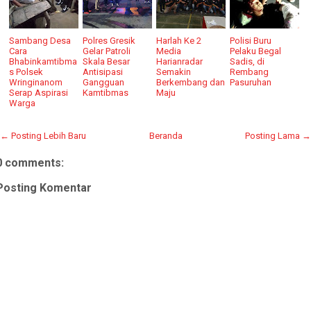
Sambang Desa
Polres Gresik
Harlah Ke 2
Polisi Buru
Cara
Gelar Patroli
Media
Pelaku Begal
Bhabinkamtibma
Skala Besar
Harianradar
Sadis, di
s Polsek
Antisipasi
Semakin
Rembang
Wringinanom
Gangguan
Berkembang dan
Pasuruhan
Serap Aspirasi
Kamtibmas
Maju
Warga
← Posting Lebih Baru
Beranda
Posting Lama →
0 comments:
Posting Komentar