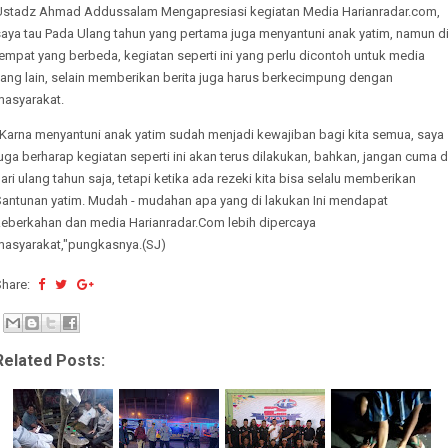
Ustadz Ahmad Addussalam Mengapresiasi kegiatan Media Harianradar.com,
saya tau Pada Ulang tahun yang pertama juga menyantuni anak yatim, namun d
empat yang berbeda, kegiatan seperti ini yang perlu dicontoh untuk media
yang lain, selain memberikan berita juga harus berkecimpung dengan
masyarakat.
"Karna menyantuni anak yatim sudah menjadi kewajiban bagi kita semua, saya
uga berharap kegiatan seperti ini akan terus dilakukan, bahkan, jangan cuma d
ari ulang tahun saja, tetapi ketika ada rezeki kita bisa selalu memberikan
Santunan yatim. Mudah - mudahan apa yang di lakukan Ini mendapat
keberkahan dan media Harianradar.Com lebih dipercaya
masyarakat,"pungkasnya.(SJ)
Share:
Related Posts: