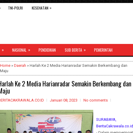
»
»
TNI-POLRI
KESEHATAN
»
»
»
NASIONAL
PENDIDIKAN
SUB BERITA
PEMERINTAH
Home
»
Daerah
» Harlah Ke 2 Media Harianradar Semakin Berkembang dan
Maju
Harlah Ke 2 Media Harianradar Semakin Berkembang dan
Maju
BERITACAKRAWALA.CO.ID
Januari 08, 2023
No comments
SURABAYA,
BeritaCakrawala.co.i
- Dalam memperingat