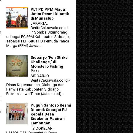
PLT PD PPM Mada
Jatim Resmi Dilantik
di Munaslub
JAKARTA,
BeritaCakrawala.co.id -
n
Ir. Somba Situmorang
sebagai PC PPM Kabupaten Sidoarjo,
sebagai PLT Ketua PD Pemuda Panca
Marga (PPM) Jawa...
Sidoarjo "Fun Strike
Challenge," di
Monstero Fishing
Park
SIDOARJO,
BeritaCakrawala.co.id -
Dinas Kepemudaan, Olahraga dan
Pariwisata Kabupaten Sidoarjo
Provinsi Jawa Timur (Jatim...red)...
l
Puguh Santoso Resmi
Dilantik Sebagai PJ
a
Kepala Desa
Sidokelar Paciran
Lamongan
SIDOKELAR,
LAMONGAN Pemerintah Desa