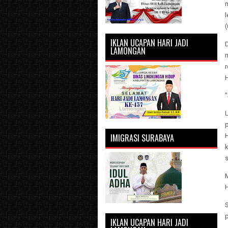
l
(
IKLAN UCAPAN HARI JADI
LAMONGAN
r
H
L
IMIGRASI SURABAYA
H
s
H
S
IKLAN UCAPAN HARI JADI