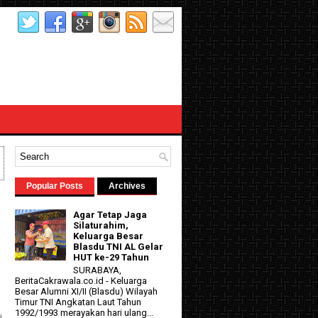
Popular Posts
Archives
Agar Tetap Jaga
Silaturahim,
Keluarga Besar
Blasdu TNI AL Gelar
HUT ke-29 Tahun
SURABAYA,
BeritaCakrawala.co.id - Keluarga
Besar Alumni XI/II (Blasdu) Wilayah
d
Timur TNI Angkatan Laut Tahun
1992/1993 merayakan hari ulang...
i