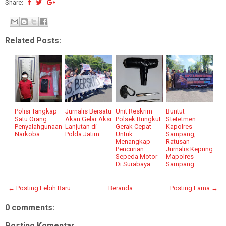
Share:
Related Posts:
Polisi Tangkap
Jurnalis Bersatu
Unit Reskrim
Buntut
Satu Orang
Akan Gelar Aksi
Polsek Rungkut
Stetetmen
Penyalahgunaan
Lanjutan di
Gerak Cepat
Kapolres
Narkoba
Polda Jatim
Untuk
Sampang,
Menangkap
Ratusan
Pencurian
Jurnalis Kepung
Sepeda Motor
Mapolres
Di Surabaya
Sampang
← Posting Lebih Baru
Beranda
Posting Lama →
0 comments:
Posting Komentar