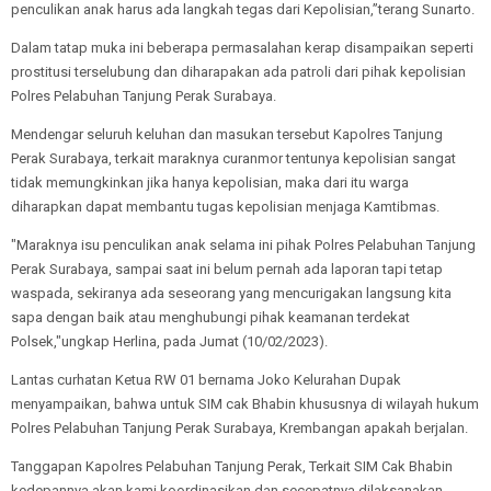
penculikan anak harus ada langkah tegas dari Kepolisian,”terang Sunarto.
Dalam tatap muka ini beberapa permasalahan kerap disampaikan seperti
prostitusi terselubung dan diharapakan ada patroli dari pihak kepolisian
Polres Pelabuhan Tanjung Perak Surabaya.
Mendengar seluruh keluhan dan masukan tersebut Kapolres Tanjung
Perak Surabaya, terkait maraknya curanmor tentunya kepolisian sangat
tidak memungkinkan jika hanya kepolisian, maka dari itu warga
diharapkan dapat membantu tugas kepolisian menjaga Kamtibmas.
"Maraknya isu penculikan anak selama ini pihak Polres Pelabuhan Tanjung
Perak Surabaya, sampai saat ini belum pernah ada laporan tapi tetap
waspada, sekiranya ada seseorang yang mencurigakan langsung kita
sapa dengan baik atau menghubungi pihak keamanan terdekat
Polsek,"ungkap Herlina, pada Jumat (10/02/2023).
Lantas curhatan Ketua RW 01 bernama Joko Kelurahan Dupak
menyampaikan, bahwa untuk SIM cak Bhabin khususnya di wilayah hukum
Polres Pelabuhan Tanjung Perak Surabaya, Krembangan apakah berjalan.
Tanggapan Kapolres Pelabuhan Tanjung Perak, Terkait SIM Cak Bhabin
kedepannya akan kami koordinasikan dan secepatnya dilaksanakan