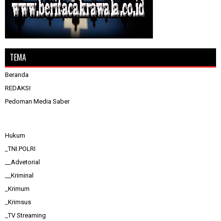
TEMA
Beranda
REDAKSI
Pedoman Media Saber
Hukum
_TNI.POLRI
__Advetorial
__Kriminal
_Krimum
_Krimsus
_TV Streaming