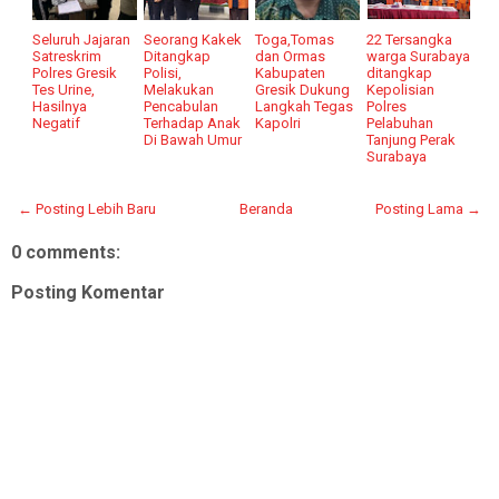
Seluruh Jajaran
Seorang Kakek
Toga,Tomas
22 Tersangka
Satreskrim
Ditangkap
dan Ormas
warga Surabaya
Polres Gresik
Polisi,
Kabupaten
ditangkap
Tes Urine,
Melakukan
Gresik Dukung
Kepolisian
Hasilnya
Pencabulan
Langkah Tegas
Polres
Negatif
Terhadap Anak
Kapolri
Pelabuhan
Di Bawah Umur
Tanjung Perak
Surabaya
← Posting Lebih Baru
Beranda
Posting Lama →
0 comments:
Posting Komentar