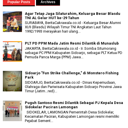
Popular Posts
Archives
Agar Tetap Jaga Silaturahim, Keluarga Besar Blasdu
TNI AL Gelar HUT ke-29 Tahun
SURABAYA, BeritaCakrawala.co.id - Keluarga Besar Alumni
XI/II (Blasdu) Wilayah Timur TNI Angkatan Laut Tahun
1992/1993 merayakan hari ulang...
PLT PD PPM Mada Jatim Resmi Dilantik di Munaslub
JAKARTA, BeritaCakrawala.co.id - Ir. Somba Situmorang
sebagai PC PPM Kabupaten Sidoarjo, sebagai PLT Ketua PD
Pemuda Panca Marga (PPM) Jawa...
Sidoarjo "Fun Strike Challenge," di Monstero Fishing
Park
SIDOARJO, BeritaCakrawala.co.id - Dinas Kepemudaan,
Olahraga dan Pariwisata Kabupaten Sidoarjo Provinsi Jawa
Timur (Jatim...red)...
Puguh Santoso Resmi Dilantik Sebagai PJ Kepala Desa
Sidokelar Paciran Lamongan
SIDOKELAR, LAMONGAN Pemerintah Desa Sidokelar,
Kecamatan Paciran, Kabupaten Lamongan resmi memiliki
Pejabat Sement...