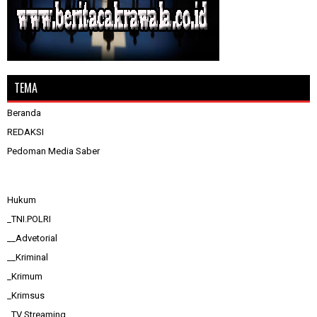
TEMA
Beranda
REDAKSI
Pedoman Media Saber
Hukum
_TNI.POLRI
__Advetorial
__Kriminal
_Krimum
_Krimsus
_TV Streaming