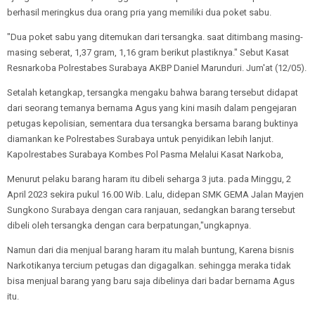
berhasil meringkus dua orang pria yang memiliki dua poket sabu.
"Dua poket sabu yang ditemukan dari tersangka. saat ditimbang masing-
masing seberat, 1,37 gram, 1,16 gram berikut plastiknya." Sebut Kasat
Resnarkoba Polrestabes Surabaya AKBP Daniel Marunduri. Jum'at (12/05).
Setalah ketangkap, tersangka mengaku bahwa barang tersebut didapat
dari seorang temanya bernama Agus yang kini masih dalam pengejaran
petugas kepolisian, sementara dua tersangka bersama barang buktinya
diamankan ke Polrestabes Surabaya untuk penyidikan lebih lanjut.
Kapolrestabes Surabaya Kombes Pol Pasma Melalui Kasat Narkoba,
Menurut pelaku barang haram itu dibeli seharga 3 juta. pada Minggu, 2
April 2023 sekira pukul 16.00 Wib. Lalu, didepan SMK GEMA Jalan Mayjen
Sungkono Surabaya dengan cara ranjauan, sedangkan barang tersebut
dibeli oleh tersangka dengan cara berpatungan,"ungkapnya.
Namun dari dia menjual barang haram itu malah buntung, Karena bisnis
Narkotikanya tercium petugas dan digagalkan. sehingga meraka tidak
bisa menjual barang yang baru saja dibelinya dari badar bernama Agus
itu.