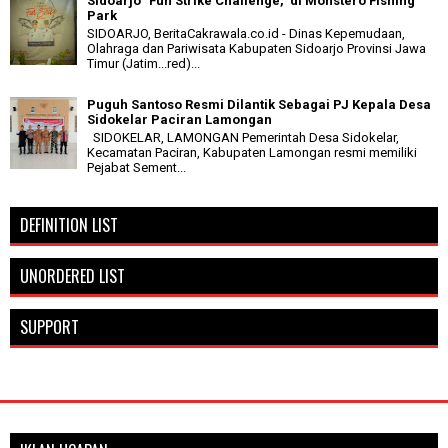
Sidoarjo "Fun Strike Challenge," di Monstero Fishing
Park
SIDOARJO, BeritaCakrawala.co.id - Dinas Kepemudaan,
Olahraga dan Pariwisata Kabupaten Sidoarjo Provinsi Jawa
Timur (Jatim...red)...
Puguh Santoso Resmi Dilantik Sebagai PJ Kepala Desa
Sidokelar Paciran Lamongan
SIDOKELAR, LAMONGAN Pemerintah Desa Sidokelar,
Kecamatan Paciran, Kabupaten Lamongan resmi memiliki
Pejabat Sement...
DEFINITION LIST
UNORDERED LIST
SUPPORT