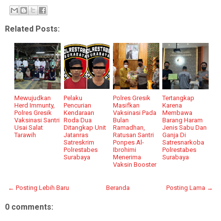
Related Posts:
Mewujudkan
Pelaku
Polres Gresik
Tertangkap
Herd Immunty,
Pencurian
Masifkan
Karena
Polres Gresik
Kendaraan
Vaksinasi Pada
Membawa
Vaksinasi Santri
Roda Dua
Bulan
Barang Haram
Usai Salat
Ditangkap Unit
Ramadhan,
Jenis Sabu Dan
Tarawih
Jatanras
Ratusan Santri
Ganja Di
Satreskrim
Ponpes Al-
Satresnarkoba
Polrestabes
Ibrohimi
Polrestabes
Surabaya
Menerima
Surabaya
Vaksin Booster
← Posting Lebih Baru
Beranda
Posting Lama →
0 comments: