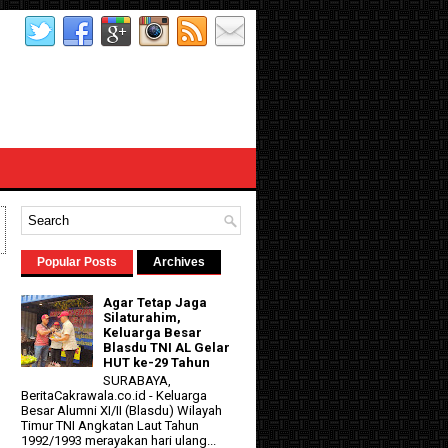
Popular Posts
Archives
Agar Tetap Jaga
Silaturahim,
Keluarga Besar
Blasdu TNI AL Gelar
HUT ke-29 Tahun
SURABAYA,
BeritaCakrawala.co.id - Keluarga
Besar Alumni XI/II (Blasdu) Wilayah
Timur TNI Angkatan Laut Tahun
1992/1993 merayakan hari ulang...