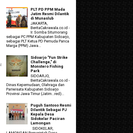
PLT PD PPM Mada
Jatim Resmi Dilantik
di Munaslub
JAKARTA,
BeritaCakrawala.co.id -
Ir. Somba Situmorang
sebagai PC PPM Kabupaten Sidoarjo,
sebagai PLT Ketua PD Pemuda Panca
Marga (PPM) Jawa...
Sidoarjo "Fun Strike
Challenge," di
l
Monstero Fishing
Park
SIDOARJO,
BeritaCakrawala.co.id -
Dinas Kepemudaan, Olahraga dan
Pariwisata Kabupaten Sidoarjo
Provinsi Jawa Timur (Jatim...red)...
Puguh Santoso Resmi
Dilantik Sebagai PJ
Kepala Desa
Sidokelar Paciran
Lamongan
SIDOKELAR,
LAMONGAN Pemerintah Desa