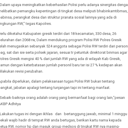
"Dalam upaya meningkatkan keberhasilan Polisi perlu adanya sinergitas denga
melibatkan pemangku kepentingan di tingkat desa meliputi bhabinkamtibmas,
abinsa, perangkat desa dan struktur pranata sosial lainnya yang ada di
lingkungan RW," tegas Kapolres.
erlu diketahui Kabupaten gresik terdiri dari 18 kecamatan, 330 desa, 26
kelurahan dan 2068 rw, Dalam mendukung program Polisi RW Polres Gresik
elah menugaskan sebanyak 524 anggota sebagai Polisi RW terdiri dari personi
ag, sat dan sie serta polsek jajaran, sesuai tr petuntuk direktorat binmas agar
olres Gresik mengisi 40 % dari jumlah RW yang ada di wilayah Kab Gresik,
namun dengan keterbatasan jumlah personil baru ter isi 27 % kedepan akan
ilakukan revisi perubahan.
Apabila diperlukan, dalam pelaksanaan tugas Polisi RW bukan tentang
angkat, jabatan apalagi tentang tunjangan tapi ini tentang manfaat.
"Sebaik-baiknya orang adalah orang yang bermanfaat bagi orang lain,"pesan
AKBP Adhitya
"Lakukan tugas ini dengan ikhlas dan bertanggung jawab, minimal 1 minggu
ekali wajib hadir di tempat RW anda bertugas, berikan kartu nama kepada
ketua RW, nomor hp dan masuk group medsos di tingkat RW nya masing-