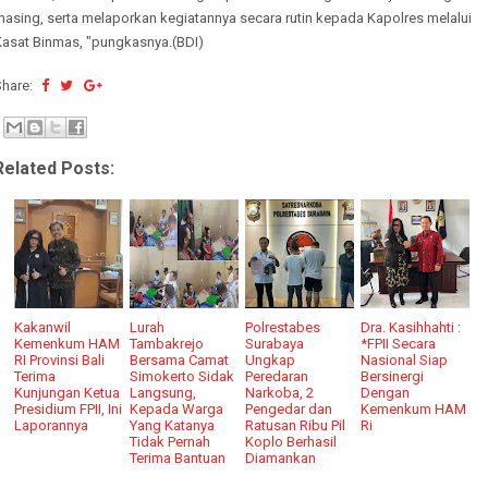
masing, serta melaporkan kegiatannya secara rutin kepada Kapolres melalui
Kasat Binmas, "pungkasnya.(BDI)
Share:
Related Posts:
Kakanwil
Lurah
Polrestabes
Dra. Kasihhahti :
Kemenkum HAM
Tambakrejo
Surabaya
*FPII Secara
RI Provinsi Bali
Bersama Camat
Ungkap
Nasional Siap
Terima
Simokerto Sidak
Peredaran
Bersinergi
Kunjungan Ketua
Langsung,
Narkoba, 2
Dengan
Presidium FPII, Ini
Kepada Warga
Pengedar dan
Kemenkum HAM
Laporannya
Yang Katanya
Ratusan Ribu Pil
Ri
Tidak Pernah
Koplo Berhasil
Terima Bantuan
Diamankan