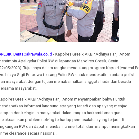
RESIK, BeritaCakrawala.co.id
- Kapolres Gresik AKBP Adhitya Panji Anom
memimpin Apel gelar Polisi RW di lapangan Mapolres Gresik, Senin
(22/05/2023). Tujuannya dalam rangka mendukung program Kapolri jenderal Po
rs Listyo Sigit Prabowo tentang Polisi RW untuk mendekatkan antara polisi
dan masyarakat dengan tujuan memaksimalkan anggota hadir dan berada
bersama masyarakat.
Kapolres Gresik AKBP Adhitya Panji Anom menyampaikan bahwa untuk
mendapatkan informasi langsung apa yang terjadi dan apa yang menjadi
harapan dan keinginan masyarakat dalam rangka harkamtibmas guna
melaksanakan problem solving terhadap permasalahan yang terjadi di
lingkungan RW dan dapat menekan crime total dan mampu meningkatkan
rime clearance secara nasional.