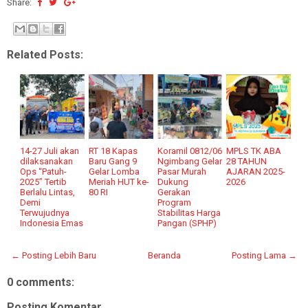
Share:
Related Posts:
14-27 Juli akan
RT 18 Kapas
Koramil 0812/06
MPLS TK ABA
dilaksanakan
Baru Gang 9
Ngimbang Gelar
28 TAHUN
Ops “Patuh-
Gelar Lomba
Pasar Murah
AJARAN 2025-
2025” Tertib
Meriah HUT ke-
Dukung
2026
Berlalu Lintas,
80 RI
Gerakan
Demi
Program
Terwujudnya
Stabilitas Harga
Indonesia Emas
Pangan (SPHP)
← Posting Lebih Baru
Beranda
Posting Lama →
0 comments:
Posting Komentar