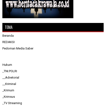
TEMA
Beranda
REDAKSI
Pedoman Media Saber
Hukum
_TNI.POLRI
__Advetorial
__Kriminal
_Krimum
_Krimsus
_TV Streaming