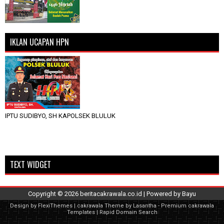
IKLAN UCAPAN HPN
IPTU SUDIBYO, SH KAPOLSEK BLULUK
TEXT WIDGET
Copyright ©
2026
beritacakrawala.co.id
| Powered by
Bayu
Design by
FlexiThemes
| cakrawala Theme by
Lasantha
-
Premium cakrawala
Templates
|
Rapid Domain Search