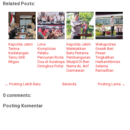
Related Posts:
Kapolda Jatim
Lima
Kapolda Jatim
Wakapolres
Terima
Komplotan
Meletakkan
Gresik Beri
Kedatangan
Pelaku
Batu Pertama
Pesan
Tamu SKK
Pencurian Roda
Pembangunan
Tingkatkan
Migas
Dua di Surabaya
Masjid Di Beri
Harkamtibmas
Diringkus Polisi
Nama AL Arif
Selama
Darmawan
Ramadhan
← Posting Lebih Baru
Beranda
Posting Lama →
0 comments:
Posting Komentar