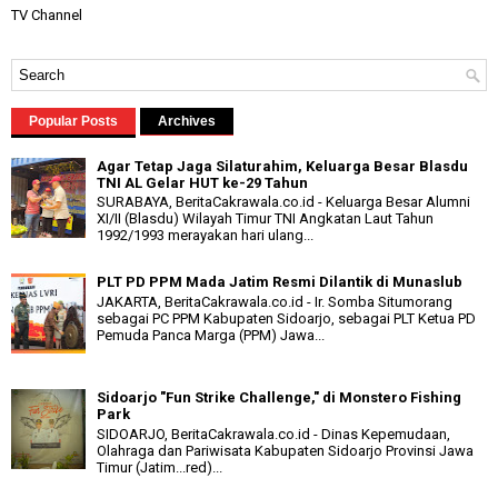
TV Channel
Popular Posts
Archives
Agar Tetap Jaga Silaturahim, Keluarga Besar Blasdu
TNI AL Gelar HUT ke-29 Tahun
SURABAYA, BeritaCakrawala.co.id - Keluarga Besar Alumni
XI/II (Blasdu) Wilayah Timur TNI Angkatan Laut Tahun
1992/1993 merayakan hari ulang...
PLT PD PPM Mada Jatim Resmi Dilantik di Munaslub
JAKARTA, BeritaCakrawala.co.id - Ir. Somba Situmorang
sebagai PC PPM Kabupaten Sidoarjo, sebagai PLT Ketua PD
Pemuda Panca Marga (PPM) Jawa...
Sidoarjo "Fun Strike Challenge," di Monstero Fishing
Park
SIDOARJO, BeritaCakrawala.co.id - Dinas Kepemudaan,
Olahraga dan Pariwisata Kabupaten Sidoarjo Provinsi Jawa
Timur (Jatim...red)...