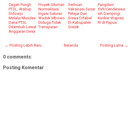
Cegah Pungli
Proyek Siluman
Serbuan
Pangdam
PTSL, Wabup
Normalisasi
Vaksinasi Sasar
XVII/Cenderawa
Sidoarjo :
Irigasi Saluran
Pelajar Dan
sih Dampingi
Melalui Musdes
Waduk Mbowo
Siswa Difabel
Kunker Wapres
Dana PTSL
Diduga Tidak
Di Kabupaten
RI di Papua
Ditambah Lewat
Transparan
Gresik
Anggaran Desa
← Posting Lebih Baru
Beranda
Posting Lama →
0 comments:
Posting Komentar