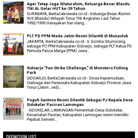
Agar Tetap Jaga Silaturahim, Keluarga Besar Blasdu
TNI AL Gelar HUT ke-29 Tahun
SURABAYA, BeritaCakrawala.co.id - Keluarga Besar Alumni
XI/II (Blasdu) Wilayah Timur TNI Angkatan Laut Tahun
1992/1993 merayakan hari ulang...
PLT PD PPM Mada Jatim Resmi Dilantik di Munaslub
JAKARTA, BeritaCakrawala.co.id - Ir. Somba Situmorang
sebagai PC PPM Kabupaten Sidoarjo, sebagai PLT Ketua PD
Pemuda Panca Marga (PPM) Jawa...
Sidoarjo "Fun Strike Challenge," di Monstero Fishing
Park
SIDOARJO, BeritaCakrawala.co.id - Dinas Kepemudaan,
Olahraga dan Pariwisata Kabupaten Sidoarjo Provinsi Jawa
Timur (Jatim...red)...
Puguh Santoso Resmi Dilantik Sebagai PJ Kepala Desa
Sidokelar Paciran Lamongan
SIDOKELAR, LAMONGAN Pemerintah Desa Sidokelar,
Kecamatan Paciran, Kabupaten Lamongan resmi memiliki
Pejabat Sement...
DEFINITION LIST