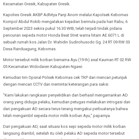
Kecamatan Gresik, Kabupaten Gresik.
Kapolres Gresik AKBP Adhitya Panji Anom melalui Kapolsek Kebomas
Kompol Abdul Rokib mengatakan kejadian bermula pada hari Rabu, 6
September 2023 sekira pukul 16.30 WIB, telah terjadi tindak pidana
pencurian sepeda motor Honda Beat Stret warna hitam AE 6071 L di
sebuah rumah kos Jalan Dr. Wahidin Sudirohusodo Gg. 24 RT 09 RW 03
Desa Randuagung, Kebomas.
Motor tersebut milik korban bernama Ayu (19 th) asal Kauman RT 02 RW
05 Kecamatan Widodaren Kabupaten Ngawi.
Kemudian tim Opsnal Polsek Kebomas cek TKP dan mencari petunjuk
dengan mencari CCTV dan memintai keterangan para saksi.
"Kami lakukan rangkaian penyelidikan dan berhasil mengamankan AD
orang yang diduga pelaku, kemudian petugas melakukan introgasi dan
dari pengakuan AD secara terus terang mengakui perbuatanya bahwa
telah mengambil sepeda motor milik korban Ayu," paparnya.
Dari pengakuan AD, saat situasi kos sepi sepeda motor milik korban
langsung diambil, setelah itu oleh pelaku AD sepeda motor tersebut