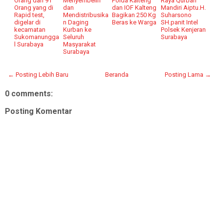
Orang dari 91
Menyembelih
Polda Kalteng
Raya Qurban
Orang yang di
dan
dan IOF Kalteng
Mandiri Aiptu.H.
Rapid test,
Mendistribusika
Bagikan 250 Kg
Suharsono
digelar di
n Daging
Beras ke Warga
SH.panit Intel
kecamatan
Kurban ke
Polsek Kenjeran
Sukomanungga
Seluruh
Surabaya
l Surabaya
Masyarakat
Surabaya
← Posting Lebih Baru
Beranda
Posting Lama →
0 comments:
Posting Komentar