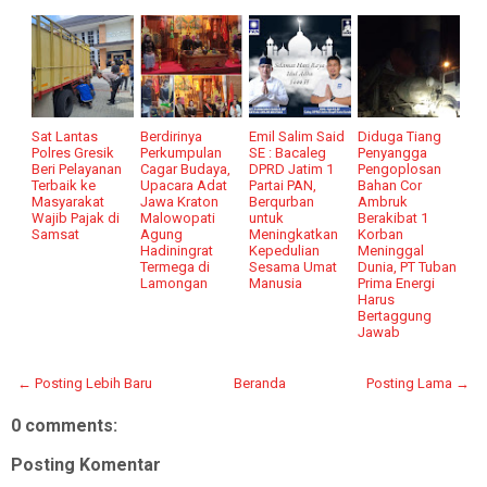
Sat Lantas
Berdirinya
Emil Salim Said
Diduga Tiang
Polres Gresik
Perkumpulan
SE : Bacaleg
Penyangga
Beri Pelayanan
Cagar Budaya,
DPRD Jatim 1
Pengoplosan
Terbaik ke
Upacara Adat
Partai PAN,
Bahan Cor
Masyarakat
Jawa Kraton
Berqurban
Ambruk
Wajib Pajak di
Malowopati
untuk
Berakibat 1
Samsat
Agung
Meningkatkan
Korban
Hadiningrat
Kepedulian
Meninggal
Termega di
Sesama Umat
Dunia, PT Tuban
Lamongan
Manusia
Prima Energi
Harus
Bertaggung
Jawab
← Posting Lebih Baru
Beranda
Posting Lama →
0 comments:
Posting Komentar