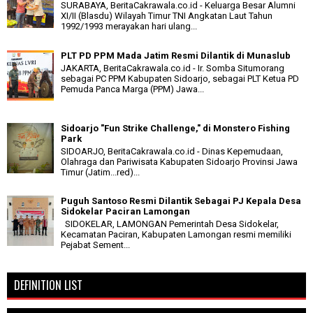
SURABAYA, BeritaCakrawala.co.id - Keluarga Besar Alumni
XI/II (Blasdu) Wilayah Timur TNI Angkatan Laut Tahun
1992/1993 merayakan hari ulang...
PLT PD PPM Mada Jatim Resmi Dilantik di Munaslub
JAKARTA, BeritaCakrawala.co.id - Ir. Somba Situmorang
sebagai PC PPM Kabupaten Sidoarjo, sebagai PLT Ketua PD
Pemuda Panca Marga (PPM) Jawa...
Sidoarjo "Fun Strike Challenge," di Monstero Fishing
Park
SIDOARJO, BeritaCakrawala.co.id - Dinas Kepemudaan,
Olahraga dan Pariwisata Kabupaten Sidoarjo Provinsi Jawa
Timur (Jatim...red)...
Puguh Santoso Resmi Dilantik Sebagai PJ Kepala Desa
Sidokelar Paciran Lamongan
SIDOKELAR, LAMONGAN Pemerintah Desa Sidokelar,
Kecamatan Paciran, Kabupaten Lamongan resmi memiliki
Pejabat Sement...
DEFINITION LIST