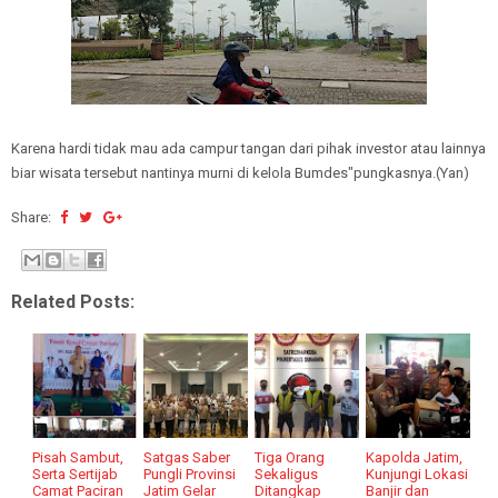
Karena hardi tidak mau ada campur tangan dari pihak investor atau lainnya
biar wisata tersebut nantinya murni di kelola Bumdes"pungkasnya.(Yan)
Share:
Related Posts:
Pisah Sambut,
Satgas Saber
Tiga Orang
Kapolda Jatim,
Serta Sertijab
Pungli Provinsi
Sekaligus
Kunjungi Lokasi
Camat Paciran
Jatim Gelar
Ditangkap
Banjir dan