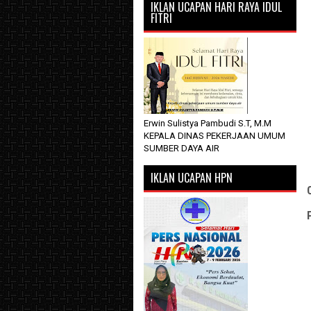
IKLAN UCAPAN HARI RAYA IDUL
FITRI
Erwin Sulistya Pambudi S.T, M.M
KEPALA DINAS PEKERJAAN UMUM
SUMBER DAYA AIR
IKLAN UCAPAN HPN