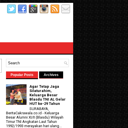
Popular Posts
Archives
Agar Tetap Jaga
Silaturahim,
Keluarga Besar
Blasdu TNI AL Gelar
HUT ke-29 Tahun
SURABAYA,
BeritaCakrawala.co.id - Keluarga
Besar Alumni XI/II (Blasdu) Wilayah
Timur TNI Angkatan Laut Tahun
1992/1993 merayakan hari ulang...