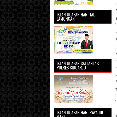
a
IKLAN UCAPAN HARI JADI
LAMONGAN
t
"
j
b
IKLAN UCAPAN SATLANTAS
POLRES SIDOARJO
s
T
t
"
IKLAN UCAPAN HARI RAYA IDUL
FITRI