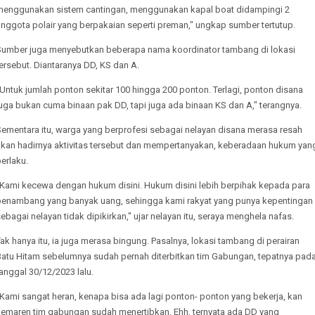
menggunakan sistem cantingan, menggunakan kapal boat didampingi 2
nggota polair yang berpakaian seperti preman," ungkap sumber tertutup.
Sumber juga menyebutkan beberapa nama koordinator tambang di lokasi
ersebut. Diantaranya DD, KS dan A.
Untuk jumlah ponton sekitar 100 hingga 200 ponton. Terlagi, ponton disana
uga bukan cuma binaan pak DD, tapi juga ada binaan KS dan A," terangnya.
Sementara itu, warga yang berprofesi sebagai nelayan disana merasa resah
akan hadirnya aktivitas tersebut dan mempertanyakan, keberadaan hukum yan
erlaku.
"Kami kecewa dengan hukum disini. Hukum disini lebih berpihak kepada para
penambang yang banyak uang, sehingga kami rakyat yang punya kepentingan
ebagai nelayan tidak dipikirkan," ujar nelayan itu, seraya menghela nafas.
ak hanya itu, ia juga merasa bingung. Pasalnya, lokasi tambang di perairan
Batu Hitam sebelumnya sudah pernah diterbitkan tim Gabungan, tepatnya pad
anggal 30/12/2023 lalu.
Kami sangat heran, kenapa bisa ada lagi ponton- ponton yang bekerja, kan
kemaren tim gabungan sudah menertibkan. Ehh, ternyata ada DD yang