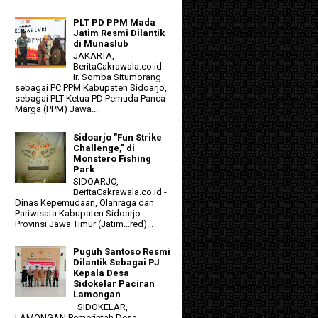
PLT PD PPM Mada
Jatim Resmi Dilantik
di Munaslub
JAKARTA,
BeritaCakrawala.co.id -
Ir. Somba Situmorang
sebagai PC PPM Kabupaten Sidoarjo,
sebagai PLT Ketua PD Pemuda Panca
Marga (PPM) Jawa...
Sidoarjo "Fun Strike
Challenge," di
Monstero Fishing
Park
SIDOARJO,
BeritaCakrawala.co.id -
Dinas Kepemudaan, Olahraga dan
Pariwisata Kabupaten Sidoarjo
Provinsi Jawa Timur (Jatim...red)...
Puguh Santoso Resmi
Dilantik Sebagai PJ
Kepala Desa
Sidokelar Paciran
Lamongan
SIDOKELAR,
LAMONGAN Pemerintah Desa