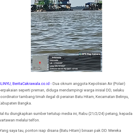
LINYU, BeritaCakrawala.co.id -
Dua oknum anggota Kepolisian Air (Polair)
berpakaian seperti preman, diduga mendampingi warga inisial DD, selaku
oordinator tambang timah ilegal di perairan Batu Hitam, Kecamatan Belinyu,
Kabupaten Bangka.
al itu diungkapkan sumber tertutup media ini, Rabu (21/2/24) petang, kepada
artawan melalui telfon.
Yang saya tau, ponton isap disana (Batu Hitam) binaan pak DD. Mereka