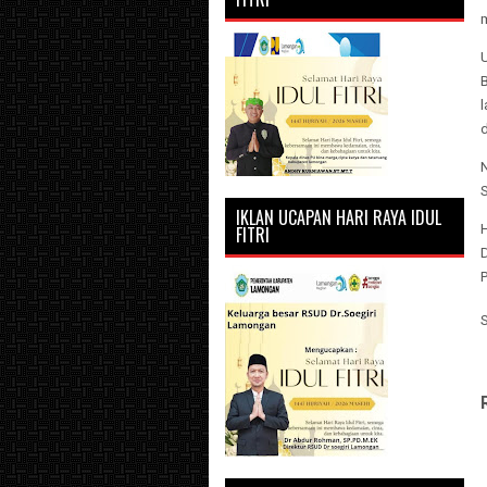
m
U
l
N
IKLAN UCAPAN HARI RAYA IDUL
H
FITRI
D
P