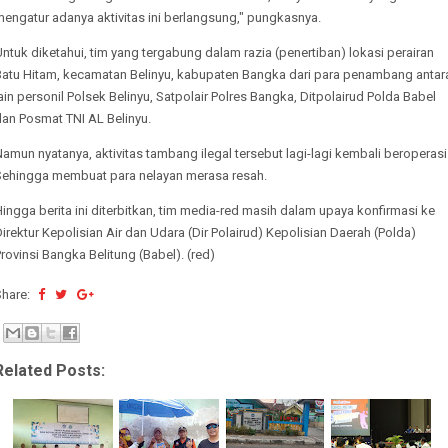
engatur adanya aktivitas ini berlangsung," pungkasnya.
ntuk diketahui, tim yang tergabung dalam razia (penertiban) lokasi perairan
Batu Hitam, kecamatan Belinyu, kabupaten Bangka dari para penambang antar
ain personil Polsek Belinyu, Satpolair Polres Bangka, Ditpolairud Polda Babel
dan Posmat TNI AL Belinyu.
amun nyatanya, aktivitas tambang ilegal tersebut lagi-lagi kembali beroperasi
Sehingga membuat para nelayan merasa resah.
ingga berita ini diterbitkan, tim media-red masih dalam upaya konfirmasi ke
irektur Kepolisian Air dan Udara (Dir Polairud) Kepolisian Daerah (Polda)
rovinsi Bangka Belitung (Babel). (red)
Share:
Related Posts: