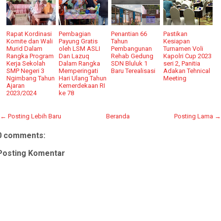
Rapat Kordinasi
Pembagian
Penantian 66
Pastikan
Komite dan Wali
Payung Gratis
Tahun
Kesiapan
Murid Dalam
oleh LSM ASLI
Pembangunan
Turnamen Voli
Rangka Program
Dan Lazuq
Rehab Gedung
Kapolri Cup 2023
Kerja Sekolah
Dalam Rangka
SDN Bluluk 1
seri 2, Panitia
SMP Negeri 3
Memperingati
Baru Terealisasi
Adakan Tehnical
Ngimbang Tahun
Hari Ulang Tahun
Meeting
Ajaran
Kemerdekaan RI
2023/2024
ke 78
← Posting Lebih Baru
Beranda
Posting Lama →
0 comments:
Posting Komentar