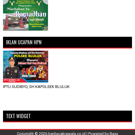
IKLAN UCAPAN HPN
IPTU SUDIBYO, SH KAPOLSEK BLULUK
TEXT WIDGET
Copyright ©
2026
beritacakrawala.co.id
| Powered by
Bayu