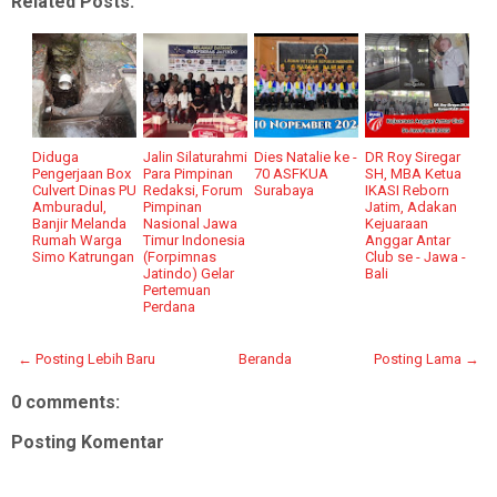
Related Posts:
Diduga
Jalin Silaturahmi
Dies Natalie ke -
DR Roy Siregar
Pengerjaan Box
Para Pimpinan
70 ASFKUA
SH, MBA Ketua
Culvert Dinas PU
Redaksi, Forum
Surabaya
IKASI Reborn
Amburadul,
Pimpinan
Jatim, Adakan
Banjir Melanda
Nasional Jawa
Kejuaraan
Rumah Warga
Timur Indonesia
Anggar Antar
Simo Katrungan
(Forpimnas
Club se - Jawa -
Jatindo) Gelar
Bali
Pertemuan
Perdana
← Posting Lebih Baru
Beranda
Posting Lama →
0 comments:
Posting Komentar