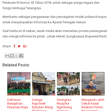
Peraturan RI Nomor 43 Tahun 2018, untuk sebagai warga negara dan
fungsi lembaga,"terangnya.
Membantu sebagai pengawasan dan pencegahan tindak pidana Korupsi
untuk menyampaikan informasi ke Aparat Penegak Hukum
Saat berita ini di naikan, awak media akan memantau proses penanganan
dan mengkonfirmasi ke pihak - pihak terkait,"pungkasnya.(Kaperwil/Red)
Share:
Related Posts:
Deklarasi
Diduga
Sinergitas
Mengenal Lebih
Balagibran
Kapolsek
Muspika
Dekat Kasat
Pasuruan Raya
Bubutan Alergi
Ngimbang
Reskrim Polres
Wartawan
dengan
Bojonegoro