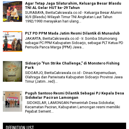
Agar Tetap Jaga Silaturahim, Keluarga Besar Blasdu
TNI AL Gelar HUT ke-29 Tahun
SURABAYA, BeritaCakrawala.co.id - Keluarga Besar Alumni
XI/II (Blasdu) Wilayah Timur TNI Angkatan Laut Tahun
1992/1993 merayakan hari ulang...
PLT PD PPM Mada Jatim Resmi Dilantik di Munaslub
JAKARTA, BeritaCakrawala.co.id - Ir. Somba Situmorang
sebagai PC PPM Kabupaten Sidoarjo, sebagai PLT Ketua PD
Pemuda Panca Marga (PPM) Jawa...
Sidoarjo "Fun Strike Challenge," di Monstero Fishing
Park
SIDOARJO, BeritaCakrawala.co.id - Dinas Kepemudaan,
Olahraga dan Pariwisata Kabupaten Sidoarjo Provinsi Jawa
Timur (Jatim...red)...
Puguh Santoso Resmi Dilantik Sebagai PJ Kepala Desa
Sidokelar Paciran Lamongan
SIDOKELAR, LAMONGAN Pemerintah Desa Sidokelar,
Kecamatan Paciran, Kabupaten Lamongan resmi memiliki
Pejabat Sement...
DEFINITION LIST