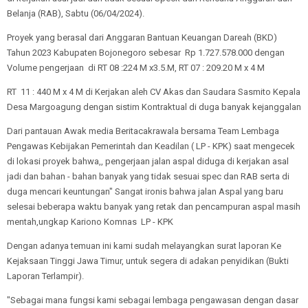
Belanja (RAB), Sabtu (06/04/2024).
Proyek yang berasal dari Anggaran Bantuan Keuangan Dareah (BKD)
Tahun 2023 Kabupaten Bojonegoro sebesar Rp 1.727.578.000 dengan
Volume pengerjaan di RT 08 :224 M x3.5.M, RT 07 : 209.20 M x 4 M
RT 11 : 440 M x 4 M di Kerjakan aleh CV Akas dan Saudara Sasmito Kepala
Desa Margoagung dengan sistim Kontraktual di duga banyak kejanggalan
Dari pantauan Awak media Beritacakrawala bersama Team Lembaga
Pengawas Kebijakan Pemerintah dan Keadilan ( LP - KPK) saat mengecek
di lokasi proyek bahwa,, pengerjaan jalan aspal diduga di kerjakan asal
jadi dan bahan - bahan banyak yang tidak sesuai spec dan RAB serta di
duga mencari keuntungan" Sangat ironis bahwa jalan Aspal yang baru
selesai beberapa waktu banyak yang retak dan pencampuran aspal masih
mentah,ungkap Kariono Komnas LP - KPK
Dengan adanya temuan ini kami sudah melayangkan surat laporan Ke
Kejaksaan Tinggi Jawa Timur, untuk segera di adakan penyidikan (Bukti
Laporan Terlampir).
"Sebagai mana fungsi kami sebagai lembaga pengawasan dengan dasar