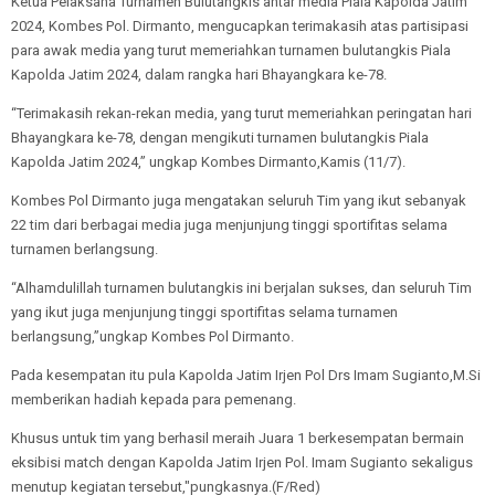
Ketua Pelaksana Turnamen Bulutangkis antar media Piala Kapolda Jatim
2024, Kombes Pol. Dirmanto, mengucapkan terimakasih atas partisipasi
para awak media yang turut memeriahkan turnamen bulutangkis Piala
Kapolda Jatim 2024, dalam rangka hari Bhayangkara ke-78.
“Terimakasih rekan-rekan media, yang turut memeriahkan peringatan hari
Bhayangkara ke-78, dengan mengikuti turnamen bulutangkis Piala
Kapolda Jatim 2024,” ungkap Kombes Dirmanto,Kamis (11/7).
Kombes Pol Dirmanto juga mengatakan seluruh Tim yang ikut sebanyak
22 tim dari berbagai media juga menjunjung tinggi sportifitas selama
turnamen berlangsung.
“Alhamdulillah turnamen bulutangkis ini berjalan sukses, dan seluruh Tim
yang ikut juga menjunjung tinggi sportifitas selama turnamen
berlangsung,”ungkap Kombes Pol Dirmanto.
Pada kesempatan itu pula Kapolda Jatim Irjen Pol Drs Imam Sugianto,M.Si
memberikan hadiah kepada para pemenang.
Khusus untuk tim yang berhasil meraih Juara 1 berkesempatan bermain
eksibisi match dengan Kapolda Jatim Irjen Pol. Imam Sugianto sekaligus
menutup kegiatan tersebut,"pungkasnya.(F/Red)