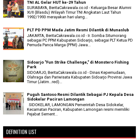
TNI AL Gelar HUT ke-29 Tahun
SURABAYA, BeritaCakrawala.co.id - Keluarga Besar Alumni
XI/II (Blasdu) Wilayah Timur TNI Angkatan Laut Tahun
1992/1993 merayakan hari ulang...
PLT PD PPM Mada Jatim Resmi Dilantik di Munaslub
JAKARTA, BeritaCakrawala.co.id - Ir. Somba Situmorang
sebagai PC PPM Kabupaten Sidoarjo, sebagai PLT Ketua PD
Pemuda Panca Marga (PPM) Jawa...
Sidoarjo "Fun Strike Challenge," di Monstero Fishing
Park
SIDOARJO, BeritaCakrawala.co.id - Dinas Kepemudaan,
Olahraga dan Pariwisata Kabupaten Sidoarjo Provinsi Jawa
Timur (Jatim...red)...
Puguh Santoso Resmi Dilantik Sebagai PJ Kepala Desa
Sidokelar Paciran Lamongan
SIDOKELAR, LAMONGAN Pemerintah Desa Sidokelar,
Kecamatan Paciran, Kabupaten Lamongan resmi memiliki
Pejabat Sement...
DEFINITION LIST