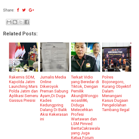
Share:
Related Posts:
Rakernis SDM,
Jurnalis Media
Terkait Vidio
Polres
Kapolda Jatim
Online
yang Beredar di
Bojonegoro,
Launching Mars
Dikeroyok
Tiktok, Dengan
Kurang Obyektif
Polda Jatim dan
Preman Sabung
Pemilik
Dalam
Aplikasi Semeru
Ayam,Di Duga
Akun@Wongjo
Menangani
Gassus Presisi
Kades
woasli86,
Kasus Dugaan
Kedungpring
Diduga
Pengelolahan
Dalang Di Balik
Melecehkan
Tambang Ilegal
Aksi Kekerasan
Profesi
ini
Wartawan dan
LSM Pimred
BeritaCakrawala
yang Juga
Ketua Forum