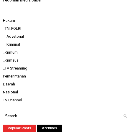
Pedoman Media Saber
Hukum
_TNI.POLRI
__Advetorial
__Kriminal
_Krimum
_Krimsus
_TV Streaming
Pemerintahan
Daerah
Nasional
TV Channel
Popular Posts
Archives