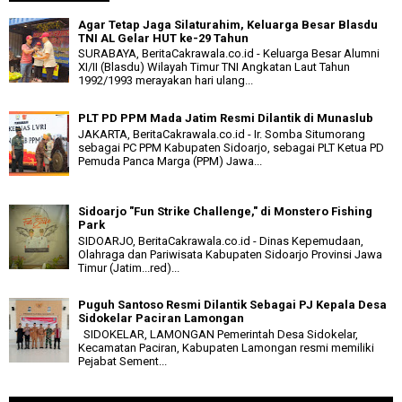
Agar Tetap Jaga Silaturahim, Keluarga Besar Blasdu
TNI AL Gelar HUT ke-29 Tahun
SURABAYA, BeritaCakrawala.co.id - Keluarga Besar Alumni
XI/II (Blasdu) Wilayah Timur TNI Angkatan Laut Tahun
1992/1993 merayakan hari ulang...
PLT PD PPM Mada Jatim Resmi Dilantik di Munaslub
JAKARTA, BeritaCakrawala.co.id - Ir. Somba Situmorang
sebagai PC PPM Kabupaten Sidoarjo, sebagai PLT Ketua PD
Pemuda Panca Marga (PPM) Jawa...
Sidoarjo "Fun Strike Challenge," di Monstero Fishing
Park
SIDOARJO, BeritaCakrawala.co.id - Dinas Kepemudaan,
Olahraga dan Pariwisata Kabupaten Sidoarjo Provinsi Jawa
Timur (Jatim...red)...
Puguh Santoso Resmi Dilantik Sebagai PJ Kepala Desa
Sidokelar Paciran Lamongan
SIDOKELAR, LAMONGAN Pemerintah Desa Sidokelar,
Kecamatan Paciran, Kabupaten Lamongan resmi memiliki
Pejabat Sement...