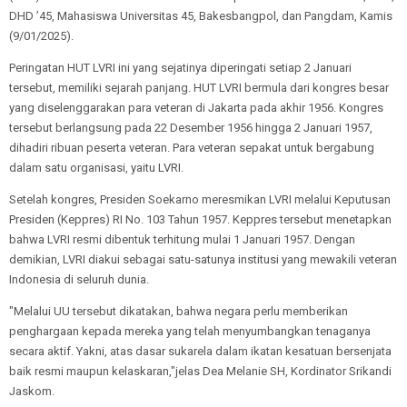
DHD ’45, Mahasiswa Universitas 45, Bakesbangpol, dan Pangdam, Kamis
(9/01/2025).
Peringatan HUT LVRI ini yang sejatinya diperingati setiap 2 Januari
tersebut, memiliki sejarah panjang. HUT LVRI bermula dari kongres besar
yang diselenggarakan para veteran di Jakarta pada akhir 1956. Kongres
tersebut berlangsung pada 22 Desember 1956 hingga 2 Januari 1957,
dihadiri ribuan peserta veteran. Para veteran sepakat untuk bergabung
dalam satu organisasi, yaitu LVRI.
Setelah kongres, Presiden Soekarno meresmikan LVRI melalui Keputusan
Presiden (Keppres) RI No. 103 Tahun 1957. Keppres tersebut menetapkan
bahwa LVRI resmi dibentuk terhitung mulai 1 Januari 1957. Dengan
demikian, LVRI diakui sebagai satu-satunya institusi yang mewakili veteran
Indonesia di seluruh dunia.
"Melalui UU tersebut dikatakan, bahwa negara perlu memberikan
penghargaan kepada mereka yang telah menyumbangkan tenaganya
secara aktif. Yakni, atas dasar sukarela dalam ikatan kesatuan bersenjata
baik resmi maupun kelaskaran,"jelas Dea Melanie SH, Kordinator Srikandi
Jaskom.