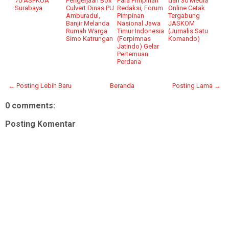
70 ASFKUA
Pengerjaan Box
Para Pimpinan
dan 30 Media
Surabaya
Culvert Dinas PU
Redaksi, Forum
Online Cetak
Amburadul,
Pimpinan
Tergabung
Banjir Melanda
Nasional Jawa
JASKOM
Rumah Warga
Timur Indonesia
(Jurnalis Satu
Simo Katrungan
(Forpimnas
Komando)
Jatindo) Gelar
Pertemuan
Perdana
← Posting Lebih Baru
Beranda
Posting Lama →
0 comments:
Posting Komentar