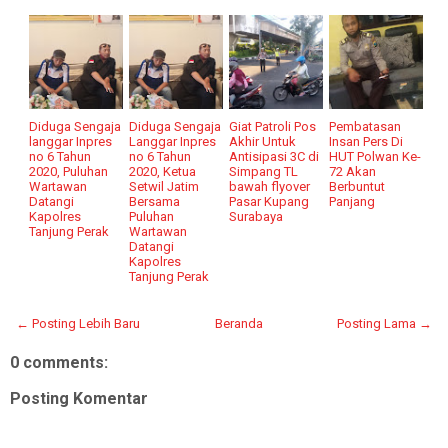
Diduga Sengaja
Diduga Sengaja
Giat Patroli Pos
Pembatasan
langgar Inpres
Langgar Inpres
Akhir Untuk
Insan Pers Di
no 6 Tahun
no 6 Tahun
Antisipasi 3C di
HUT Polwan Ke-
2020, Puluhan
2020, Ketua
Simpang TL
72 Akan
Wartawan
Setwil Jatim
bawah flyover
Berbuntut
Datangi
Bersama
Pasar Kupang
Panjang
Kapolres
Puluhan
Surabaya
Tanjung Perak
Wartawan
Datangi
Kapolres
Tanjung Perak
← Posting Lebih Baru
Beranda
Posting Lama →
0 comments:
Posting Komentar