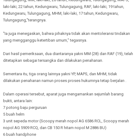
laki-laki, 22 tahun, Kedungwaru, Tulungagung, RAF, laki-laki, 19 tahun,
Kedungwaru, Tulungagung, MHM, laki-laki, 17 tahun, Kedungwaru,
Tulungagung,"terangnya.
"Ia juga menegaskan, bahwa pihaknya tidak akan mentoleransi tindakan
yang mengganggu ketertiban umum," tegasnya.
Dari hasil pemeriksaan, dua diantaranya yakni MM (28) dan RAF (19), telah
ditetapkan sebagai tersangka dan dilakukan penahanan.
Sementara itu, tiga orang lainnya yakni YP, MAPS, dan MHM, tidak
dilakukan penahanan namun proses proses hukumnya tetap berjalan .
Dalam operasi tersebut, aparat juga mengamankan sejumlah barang
bukti, antara lain:
7 potong baju perguruan
5 buah helm
3 unit sepeda motor (Scoopy merah nopol AG 6586 RCL, Scoopy merah
nopol AG 5909 RCQ, dan CB 150 R hitam nopol M 2886 BU)
6 buah handphone