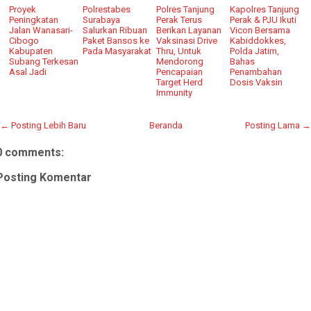
Proyek
Polrestabes
Polres Tanjung
Kapolres Tanjung
Peningkatan
Surabaya
Perak Terus
Perak & PJU Ikuti
Jalan Wanasari-
Salurkan Ribuan
Berikan Layanan
Vicon Bersama
Cibogo
Paket Bansos ke
Vaksinasi Drive
Kabiddokkes,
Kabupaten
Pada Masyarakat
Thru, Untuk
Polda Jatim,
Subang Terkesan
Mendorong
Bahas
Asal Jadi
Pencapaian
Penambahan
Target Herd
Dosis Vaksin
Immunity
← Posting Lebih Baru
Beranda
Posting Lama →
0 comments:
Posting Komentar