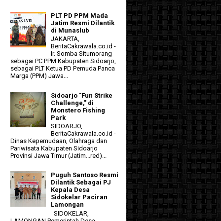
PLT PD PPM Mada
Jatim Resmi Dilantik
di Munaslub
JAKARTA,
BeritaCakrawala.co.id -
Ir. Somba Situmorang
sebagai PC PPM Kabupaten Sidoarjo,
sebagai PLT Ketua PD Pemuda Panca
Marga (PPM) Jawa...
Sidoarjo "Fun Strike
Challenge," di
Monstero Fishing
Park
SIDOARJO,
BeritaCakrawala.co.id -
Dinas Kepemudaan, Olahraga dan
Pariwisata Kabupaten Sidoarjo
Provinsi Jawa Timur (Jatim...red)...
Puguh Santoso Resmi
Dilantik Sebagai PJ
Kepala Desa
Sidokelar Paciran
Lamongan
SIDOKELAR,
LAMONGAN Pemerintah Desa