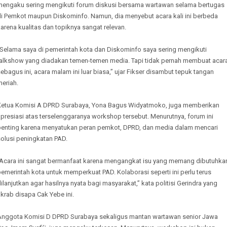
mengaku sering mengikuti forum diskusi bersama wartawan selama bertugas
di Pemkot maupun Diskominfo. Namun, dia menyebut acara kali ini berbeda
arena kualitas dan topiknya sangat relevan.
“Selama saya di pemerintah kota dan Diskominfo saya sering mengikuti
talkshow yang diadakan temen-temen media. Tapi tidak pernah membuat acar
ebagus ini, acara malam ini luar biasa,” ujar Fikser disambut tepuk tangan
meriah.
Ketua Komisi A DPRD Surabaya, Yona Bagus Widyatmoko, juga memberikan
presiasi atas terselenggaranya workshop tersebut. Menurutnya, forum ini
penting karena menyatukan peran pemkot, DPRD, dan media dalam mencari
solusi peningkatan PAD.
“Acara ini sangat bermanfaat karena mengangkat isu yang memang dibutuhka
emerintah kota untuk memperkuat PAD. Kolaborasi seperti ini perlu terus
ilanjutkan agar hasilnya nyata bagi masyarakat,” kata politisi Gerindra yang
krab disapa Cak Yebe ini.
Anggota Komisi D DPRD Surabaya sekaligus mantan wartawan senior Jawa