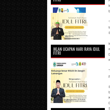
P
h
S
I
IKLAN UCAPAN HARI RAYA IDUL
FITRI
m
“
b
S