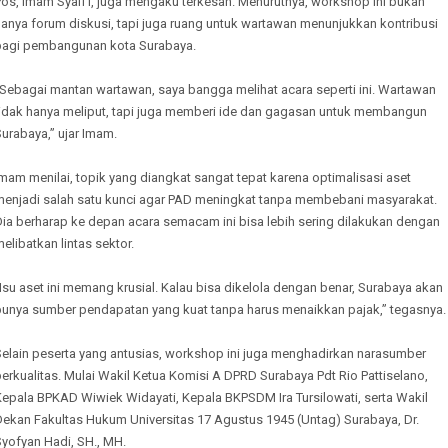
os, Imam Syafi’i, juga mengaku terkesan. Menurutnya, workshop ini bukan
anya forum diskusi, tapi juga ruang untuk wartawan menunjukkan kontribusi
bagi pembangunan kota Surabaya.
“Sebagai mantan wartawan, saya bangga melihat acara seperti ini. Wartawan
tidak hanya meliput, tapi juga memberi ide dan gagasan untuk membangun
urabaya,” ujar Imam.
mam menilai, topik yang diangkat sangat tepat karena optimalisasi aset
menjadi salah satu kunci agar PAD meningkat tanpa membebani masyarakat.
Dia berharap ke depan acara semacam ini bisa lebih sering dilakukan dengan
elibatkan lintas sektor.
Isu aset ini memang krusial. Kalau bisa dikelola dengan benar, Surabaya akan
punya sumber pendapatan yang kuat tanpa harus menaikkan pajak,” tegasnya.
Selain peserta yang antusias, workshop ini juga menghadirkan narasumber
erkualitas. Mulai Wakil Ketua Komisi A DPRD Surabaya Pdt Rio Pattiselano,
Kepala BPKAD Wiwiek Widayati, Kepala BKPSDM Ira Tursilowati, serta Wakil
Dekan Fakultas Hukum Universitas 17 Agustus 1945 (Untag) Surabaya, Dr.
yofyan Hadi, SH., MH.