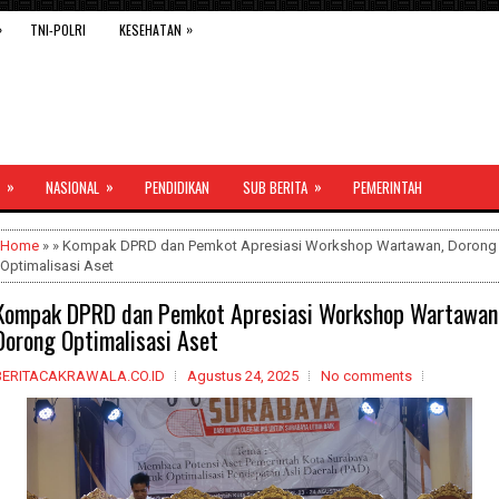
»
»
TNI-POLRI
KESEHATAN
»
»
»
NASIONAL
PENDIDIKAN
SUB BERITA
PEMERINTAH
Home
» » Kompak DPRD dan Pemkot Apresiasi Workshop Wartawan, Dorong
Optimalisasi Aset
Kompak DPRD dan Pemkot Apresiasi Workshop Wartawan
Dorong Optimalisasi Aset
BERITACAKRAWALA.CO.ID
Agustus 24, 2025
No comments