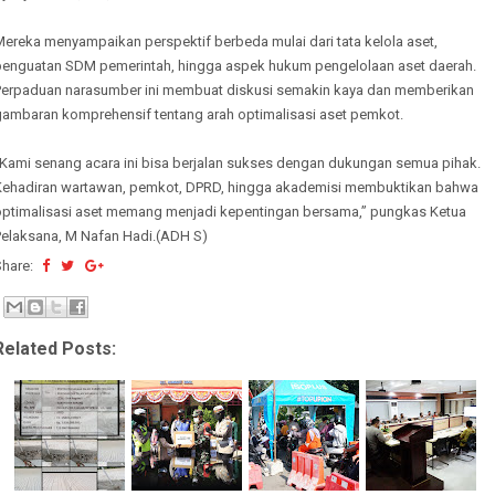
ereka menyampaikan perspektif berbeda mulai dari tata kelola aset,
penguatan SDM pemerintah, hingga aspek hukum pengelolaan aset daerah.
Perpaduan narasumber ini membuat diskusi semakin kaya dan memberikan
gambaran komprehensif tentang arah optimalisasi aset pemkot.
“Kami senang acara ini bisa berjalan sukses dengan dukungan semua pihak.
Kehadiran wartawan, pemkot, DPRD, hingga akademisi membuktikan bahwa
optimalisasi aset memang menjadi kepentingan bersama,” pungkas Ketua
Pelaksana, M Nafan Hadi.(ADH S)
Share:
Related Posts: