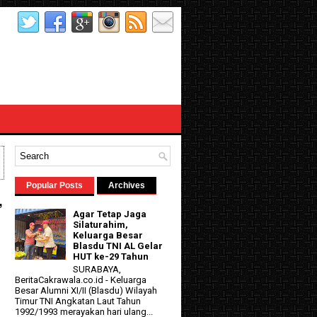
Popular Posts
Archives
,
Agar Tetap Jaga
Silaturahim,
Keluarga Besar
Blasdu TNI AL Gelar
HUT ke-29 Tahun
SURABAYA,
BeritaCakrawala.co.id - Keluarga
Besar Alumni XI/II (Blasdu) Wilayah
Timur TNI Angkatan Laut Tahun
1992/1993 merayakan hari ulang...