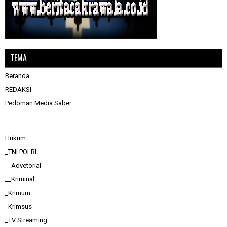
TEMA
Beranda
REDAKSI
Pedoman Media Saber
Hukum
_TNI.POLRI
__Advetorial
__Kriminal
_Krimum
_Krimsus
_TV Streaming