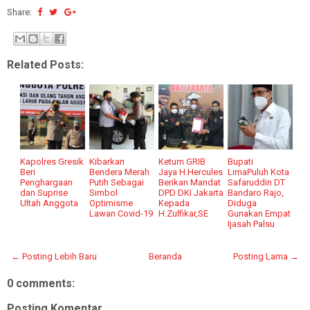
Share:
Related Posts:
Kapolres Gresik
Kibarkan
Ketum GRIB
Bupati
Beri
Bendera Merah
Jaya H.Hercules
LimaPuluh Kota
Penghargaan
Putih Sebagai
Berikan Mandat
Safaruddin DT
dan Suprise
Simbol
DPD DKI Jakarta
Bandaro Rajo,
Ultah Anggota
Optimisme
Kepada
Diduga
Lawan Covid-19
H.Zulfikar,SE
Gunakan Empat
Ijasah Palsu
← Posting Lebih Baru
Beranda
Posting Lama →
0 comments:
Posting Komentar