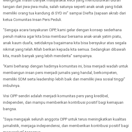
Mengingat masih banyak masyarakat kecil yang membutuhkan uluran
tangan dari jiwa-jiwa mulia, salah satunya seperti anak-anak yang tidak
memiliki orang tua kandung di SYD ini” sampai Diefta (sapaan akrab dari
ketua Comunitas Insan Pers Peduli.
“Sengaja acara tasyakuran CIPP, kami gelar dengan konsep sederhana
penuh makna agar kita bisa membaur bersama anak-anak yatim piatu,
anak kaum duafa, setidaknya bagaimana kita bisa bersyukur atas segala
nikmat yang telah Allah berikan kepada kita semua. Sedangkan dibawah
kita, masih banyak yang lebih menderita” sampainya.
“Kami berharap dengan hadirnya komunitas ini, bisa menjadi wadah untuk
membangun insan pers menjadi jurnalis yang handal, berkompeten,
memiliki SDM serta leadership lebih baik dan memiliki jiwa sosial tinggi”
imbuhnya.
Visi CIPP sendiri adalah menjadi komunitas pers yang kredibel,
independen, dan mampu memberikan kontribusi positif bagi kemajuan
bangsa.
“Saya mengajak seluruh anggota CIPP untuk terus meningkatkan kualitas
jurnalistik, menjaga independensi, dan memberikan kontribusi positif bagi