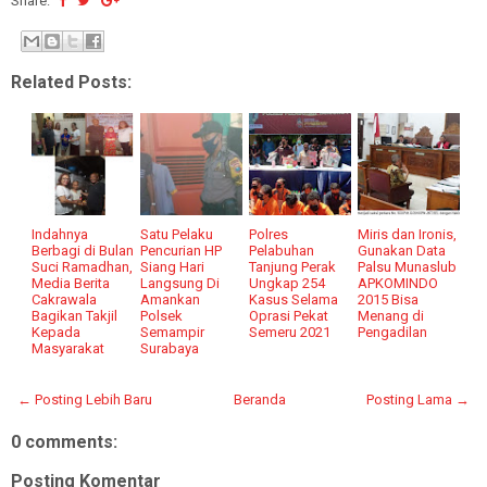
Share:
Related Posts:
Indahnya
Satu Pelaku
Polres
Miris dan Ironis,
Berbagi di Bulan
Pencurian HP
Pelabuhan
Gunakan Data
Suci Ramadhan,
Siang Hari
Tanjung Perak
Palsu Munaslub
Media Berita
Langsung Di
Ungkap 254
APKOMINDO
Cakrawala
Amankan
Kasus Selama
2015 Bisa
Bagikan Takjil
Polsek
Oprasi Pekat
Menang di
Kepada
Semampir
Semeru 2021
Pengadilan
Masyarakat
Surabaya
← Posting Lebih Baru
Beranda
Posting Lama →
0 comments:
Posting Komentar