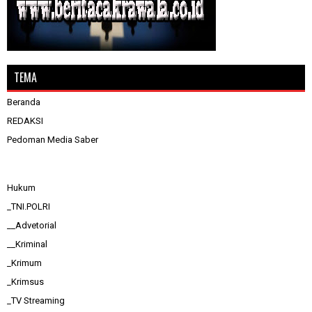
TEMA
Beranda
REDAKSI
Pedoman Media Saber
Hukum
_TNI.POLRI
__Advetorial
__Kriminal
_Krimum
_Krimsus
_TV Streaming