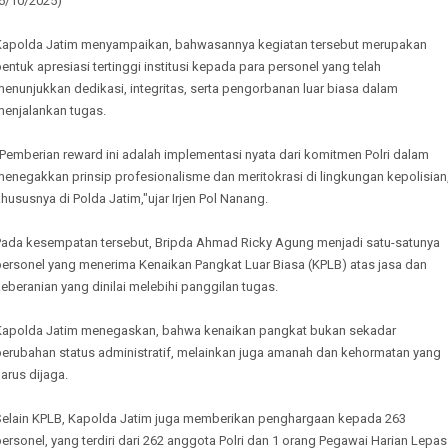
(6/10/2025)
Kapolda Jatim menyampaikan, bahwasannya kegiatan tersebut merupakan
entuk apresiasi tertinggi institusi kepada para personel yang telah
enunjukkan dedikasi, integritas, serta pengorbanan luar biasa dalam
menjalankan tugas.
Pemberian reward ini adalah implementasi nyata dari komitmen Polri dalam
enegakkan prinsip profesionalisme dan meritokrasi di lingkungan kepolisian
hususnya di Polda Jatim,"ujar Irjen Pol Nanang.
Pada kesempatan tersebut, Bripda Ahmad Ricky Agung menjadi satu-satunya
personel yang menerima Kenaikan Pangkat Luar Biasa (KPLB) atas jasa dan
eberanian yang dinilai melebihi panggilan tugas.
Kapolda Jatim menegaskan, bahwa kenaikan pangkat bukan sekadar
perubahan status administratif, melainkan juga amanah dan kehormatan yang
arus dijaga.
Selain KPLB, Kapolda Jatim juga memberikan penghargaan kepada 263
ersonel, yang terdiri dari 262 anggota Polri dan 1 orang Pegawai Harian Lepas