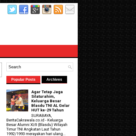
Popular Posts
Archives
Agar Tetap Jaga
Silaturahim,
Keluarga Besar
Blasdu TNI AL Gelar
HUT ke-29 Tahun
SURABAYA,
BeritaCakrawala.co.id - Keluarga
Besar Alumni XI/II (Blasdu) Wilayah
Timur TNI Angkatan Laut Tahun
1992/1993 merayakan hari ulang...