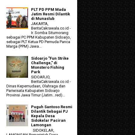
PLT PD PPM Mada
Jatim Resmi Dilantik
di Munaslub
JAKARTA,
BeritaCakrawala.co.id -
Ir. Somba Situmorang
sebagai PC PPM Kabupaten Sidoarjo,
sebagai PLT Ketua PD Pemuda Panca
Marga (PPM) Jawa...
Sidoarjo "Fun Strike
Challenge," di
Monstero Fishing
Park
SIDOARJO,
BeritaCakrawala.co.id -
Dinas Kepemudaan, Olahraga dan
Pariwisata Kabupaten Sidoarjo
Provinsi Jawa Timur (Jatim...red)...
Puguh Santoso Resmi
Dilantik Sebagai PJ
Kepala Desa
Sidokelar Paciran
Lamongan
SIDOKELAR,
LAMONGAN Pemerintah Desa