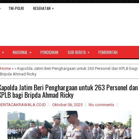
»
»
TNI-POLRI
KESEHATAN
»
»
»
NASIONAL
PENDIDIKAN
SUB BERITA
PEMERINTAH
Home
» » Kapolda Jatim Beri Penghargaan untuk 263 Personel dan KPLB bagi
Bripda Ahmad Ricky
Kapolda Jatim Beri Penghargaan untuk 263 Personel dan
KPLB bagi Bripda Ahmad Ricky
BERITACAKRAWALA.CO.ID
Oktober 06, 2025
No comments