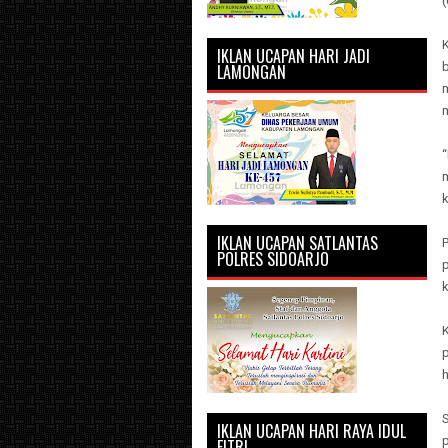
IKLAN UCAPAN HARI JADI
b
LAMONGAN
m
“
m
k
IKLAN UCAPAN SATLANTAS
POLRES SIDOARJO
k
h
IKLAN UCAPAN HARI RAYA IDUL
p
FITRI