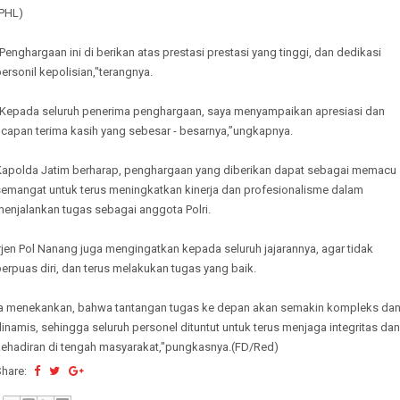
(PHL)
Penghargaan ini di berikan atas prestasi prestasi yang tinggi, dan dedikasi
ersonil kepolisian,"terangnya.
“Kepada seluruh penerima penghargaan, saya menyampaikan apresiasi dan
ucapan terima kasih yang sebesar - besarnya,”ungkapnya.
Kapolda Jatim berharap, penghargaan yang diberikan dapat sebagai memacu
semangat untuk terus meningkatkan kinerja dan profesionalisme dalam
menjalankan tugas sebagai anggota Polri.
rjen Pol Nanang juga mengingatkan kepada seluruh jajarannya, agar tidak
erpuas diri, dan terus melakukan tugas yang baik.
Ia menekankan, bahwa tantangan tugas ke depan akan semakin kompleks da
inamis, sehingga seluruh personel dituntut untuk terus menjaga integritas dan
kehadiran di tengah masyarakat,"pungkasnya.(FD/Red)
Share: