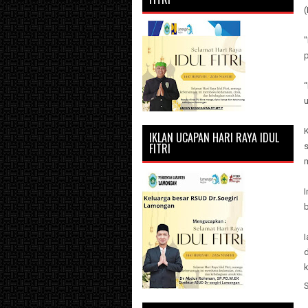
"
p
IKLAN UCAPAN HARI RAYA IDUL
FITRI
I
b
d