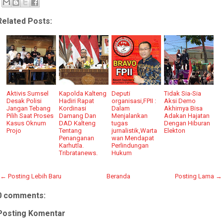
Related Posts:
Aktivis Sumsel
Kapolda Kalteng
Deputi
Tidak Sia-Sia
Desak Polisi
Hadiri Rapat
organisasi,FPII :
Aksi Demo
Jangan Tebang
Kordinasi
Dalam
Akhirnya Bisa
Pilih Saat Proses
Damang Dan
Menjalankan
Adakan Hajatan
Kasus Oknum
DAD Kalteng
tugas
Dengan Hiburan
Projo
Tentang
jurnalistik,Warta
Elekton
Penanganan
wan Mendapat
Karhutla.
Perlindungan
Tribratanews.
Hukum
← Posting Lebih Baru
Beranda
Posting Lama →
0 comments:
Posting Komentar