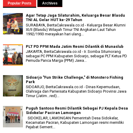
Popular Posts
Archives
Agar Tetap Jaga Silaturahim, Keluarga Besar Blasdu
TNI AL Gelar HUT ke-29 Tahun
SURABAYA, BeritaCakrawala.co.id - Keluarga Besar Alumni
XI/II (Blasdu) Wilayah Timur TNI Angkatan Laut Tahun
1992/1993 merayakan hari ulang...
PLT PD PPM Mada Jatim Resmi Dilantik di Munaslub
JAKARTA, BeritaCakrawala.co.id - Ir. Somba Situmorang
sebagai PC PPM Kabupaten Sidoarjo, sebagai PLT Ketua PD
Pemuda Panca Marga (PPM) Jawa...
Sidoarjo "Fun Strike Challenge," di Monstero Fishing
Park
SIDOARJO, BeritaCakrawala.co.id - Dinas Kepemudaan,
Olahraga dan Pariwisata Kabupaten Sidoarjo Provinsi Jawa
Timur (Jatim...red)...
Puguh Santoso Resmi Dilantik Sebagai PJ Kepala Desa
Sidokelar Paciran Lamongan
SIDOKELAR, LAMONGAN Pemerintah Desa Sidokelar,
Kecamatan Paciran, Kabupaten Lamongan resmi memiliki
Pejabat Sement...