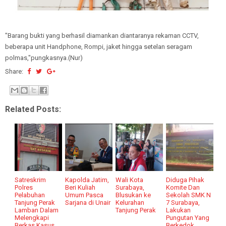
"Barang bukti yang berhasil diamankan diantaranya rekaman CCTV,
beberapa unit Handphone, Rompi, jaket hingga setelan seragam
polmas,"pungkasnya.(Nur)
Share:
Related Posts:
Satreskrim
Kapolda Jatim,
Wali Kota
Diduga Pihak
Polres
Beri Kuliah
Surabaya,
Komite Dan
Pelabuhan
Umum Pasca
Blusukan ke
Sekolah SMK N
Tanjung Perak
Sarjana di Unair
Kelurahan
7 Surabaya,
Lamban Dalam
Tanjung Perak
Lakukan
Melengkapi
Pungutan Yang
Berkas Kasus,
Berkedok