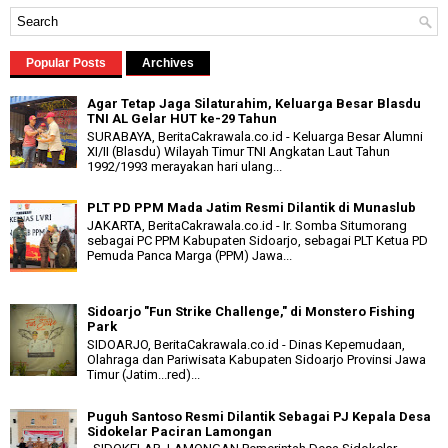
Popular Posts
Archives
Agar Tetap Jaga Silaturahim, Keluarga Besar Blasdu
TNI AL Gelar HUT ke-29 Tahun
SURABAYA, BeritaCakrawala.co.id - Keluarga Besar Alumni
XI/II (Blasdu) Wilayah Timur TNI Angkatan Laut Tahun
1992/1993 merayakan hari ulang...
PLT PD PPM Mada Jatim Resmi Dilantik di Munaslub
JAKARTA, BeritaCakrawala.co.id - Ir. Somba Situmorang
sebagai PC PPM Kabupaten Sidoarjo, sebagai PLT Ketua PD
Pemuda Panca Marga (PPM) Jawa...
Sidoarjo "Fun Strike Challenge," di Monstero Fishing
Park
SIDOARJO, BeritaCakrawala.co.id - Dinas Kepemudaan,
Olahraga dan Pariwisata Kabupaten Sidoarjo Provinsi Jawa
Timur (Jatim...red)...
Puguh Santoso Resmi Dilantik Sebagai PJ Kepala Desa
Sidokelar Paciran Lamongan