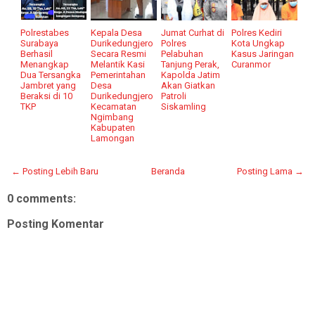
Polrestabes
Kepala Desa
Jumat Curhat di
Polres Kediri
Surabaya
Durikedungjero
Polres
Kota Ungkap
Berhasil
Secara Resmi
Pelabuhan
Kasus Jaringan
Menangkap
Melantik Kasi
Tanjung Perak,
Curanmor
Dua Tersangka
Pemerintahan
Kapolda Jatim
Jambret yang
Desa
Akan Giatkan
Beraksi di 10
Durikedungjero
Patroli
TKP
Kecamatan
Siskamling
Ngimbang
Kabupaten
Lamongan
← Posting Lebih Baru
Beranda
Posting Lama →
0 comments:
Posting Komentar