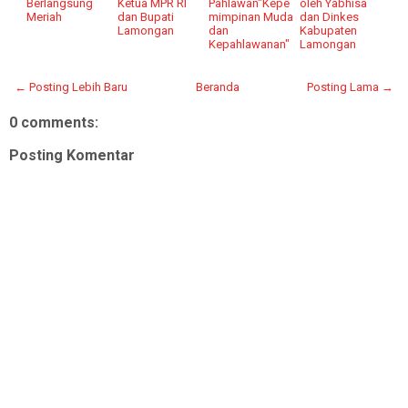
Berlangsung
Ketua MPR RI
Pahlawan"Kepe
oleh Yabhisa
Meriah
dan Bupati
mimpinan Muda
dan Dinkes
Lamongan
dan
Kabupaten
Kepahlawanan"
Lamongan
← Posting Lebih Baru
Beranda
Posting Lama →
0 comments:
Posting Komentar