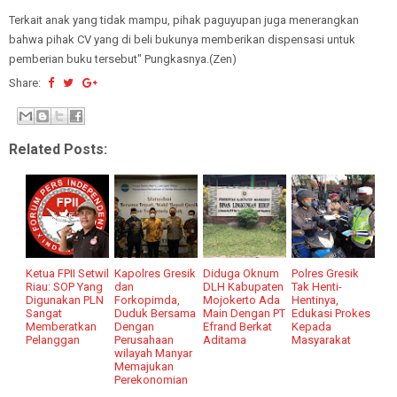
Terkait anak yang tidak mampu, pihak paguyupan juga menerangkan
bahwa pihak CV yang di beli bukunya memberikan dispensasi untuk
pemberian buku tersebut" Pungkasnya.(Zen)
Share:
Related Posts:
Ketua FPII Setwil
Kapolres Gresik
Diduga Oknum
Polres Gresik
Riau: SOP Yang
dan
DLH Kabupaten
Tak Henti-
Digunakan PLN
Forkopimda,
Mojokerto Ada
Hentinya,
Sangat
Duduk Bersama
Main Dengan PT
Edukasi Prokes
Memberatkan
Dengan
Efrand Berkat
Kepada
Pelanggan
Perusahaan
Aditama
Masyarakat
wilayah Manyar
Memajukan
Perekonomian