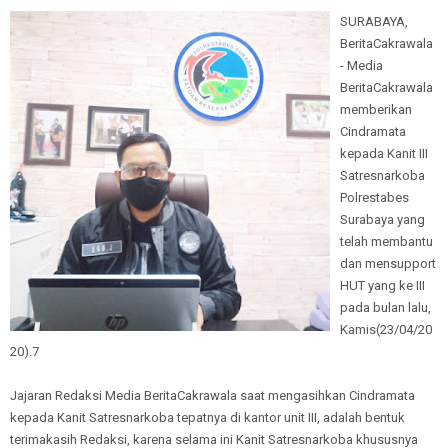
SURABAYA,
BeritaCakrawala
- Media
BeritaCakrawala
memberikan
Cindramata
kepada Kanit III
Satresnarkoba
Polrestabes
Surabaya yang
telah membantu
dan mensupport
HUT yang ke III
pada bulan lalu,
Kamis(23/04/20
20).7
Jajaran Redaksi Media BeritaCakrawala saat mengasihkan Cindramata
kepada Kanit Satresnarkoba tepatnya di kantor unit III, adalah bentuk
terimakasih Redaksi, karena selama ini Kanit Satresnarkoba khususnya