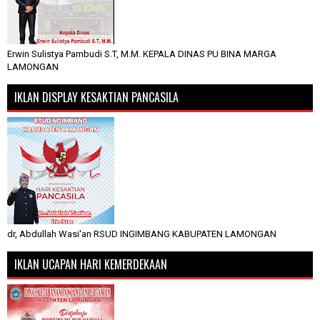
Erwin Sulistya Pambudi S.T, M.M. KEPALA DINAS PU BINA MARGA
LAMONGAN
IKLAN DISPLAY KESAKTIAN PANCASILA
dr, Abdullah Wasi'an RSUD INGIMBANG KABUPATEN LAMONGAN
IKLAN UCAPAN HARI KEMERDEKAAN