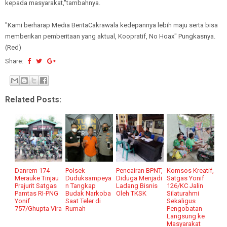
kepada masyarakat,"tambahnya.
"Kami berharap Media BeritaCakrawala kedepannya lebih maju serta bisa
memberikan pemberitaan yang aktual, Koopratif, No Hoax" Pungkasnya.
(Red)
Share:
Related Posts:
Danrem 174
Polsek
Pencairan BPNT,
Komsos Kreatif,
Merauke Tinjau
Duduksampeya
Diduga Menjadi
Satgas Yonif
Prajurit Satgas
n Tangkap
Ladang Bisnis
126/KC Jalin
Pamtas RI-PNG
Budak Narkoba
Oleh TKSK
Silaturahmi
Yonif
Saat Teler di
Sekaligus
757/Ghupta Vira
Rumah
Pengobatan
Langsung ke
Masyarakat