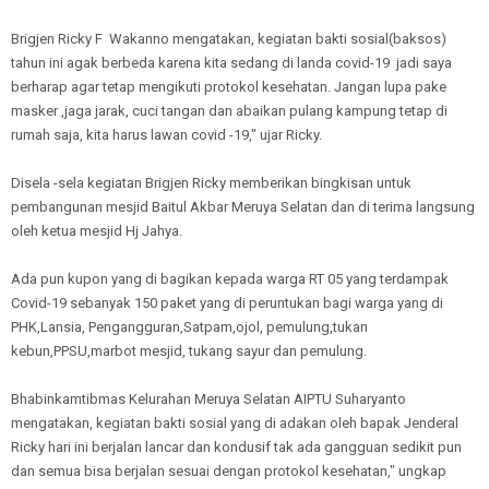
Brigjen Ricky F Wakanno mengatakan, kegiatan bakti sosial(baksos)
tahun ini agak berbeda karena kita sedang di landa covid-19 jadi saya
berharap agar tetap mengikuti protokol kesehatan. Jangan lupa pake
masker ,jaga jarak, cuci tangan dan abaikan pulang kampung tetap di
rumah saja, kita harus lawan covid -19," ujar Ricky.
Disela -sela kegiatan Brigjen Ricky memberikan bingkisan untuk
pembangunan mesjid Baitul Akbar Meruya Selatan dan di terima langsung
oleh ketua mesjid Hj Jahya.
Ada pun kupon yang di bagikan kepada warga RT 05 yang terdampak
Covid-19 sebanyak 150 paket yang di peruntukan bagi warga yang di
PHK,Lansia, Pengangguran,Satpam,ojol, pemulung,tukan
kebun,PPSU,marbot mesjid, tukang sayur dan pemulung.
Bhabinkamtibmas Kelurahan Meruya Selatan AIPTU Suharyanto
mengatakan, kegiatan bakti sosial yang di adakan oleh bapak Jenderal
Ricky hari ini berjalan lancar dan kondusif tak ada gangguan sedikit pun
dan semua bisa berjalan sesuai dengan protokol kesehatan," ungkap