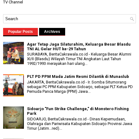
TV Channel
Popular Posts
Archives
Agar Tetap Jaga Silaturahim, Keluarga Besar Blasdu
TNI AL Gelar HUT ke-29 Tahun
SURABAYA, BeritaCakrawala.co.id - Keluarga Besar Alumni
XI/II (Blasdu) Wilayah Timur TNI Angkatan Laut Tahun
1992/1993 merayakan hari ulang...
PLT PD PPM Mada Jatim Resmi Dilantik di Munaslub
JAKARTA, BeritaCakrawala.co.id - Ir. Somba Situmorang
sebagai PC PPM Kabupaten Sidoarjo, sebagai PLT Ketua PD
Pemuda Panca Marga (PPM) Jawa...
Sidoarjo "Fun Strike Challenge," di Monstero Fishing
Park
SIDOARJO, BeritaCakrawala.co.id - Dinas Kepemudaan,
Olahraga dan Pariwisata Kabupaten Sidoarjo Provinsi Jawa
Timur (Jatim...red)...