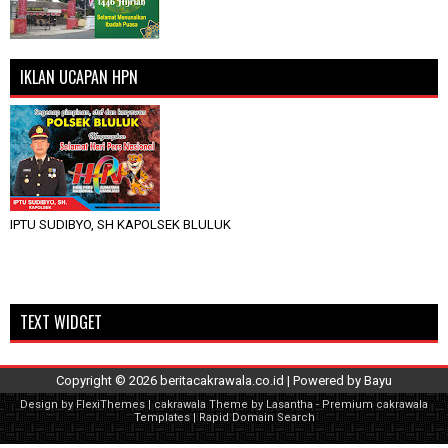
IKLAN UCAPAN HPN
IPTU SUDIBYO, SH KAPOLSEK BLULUK
TEXT WIDGET
Copyright ©
2026
beritacakrawala.co.id
| Powered by
Bayu
Design by
FlexiThemes
| cakrawala Theme by
Lasantha
-
Premium cakrawala
Templates
|
Rapid Domain Search