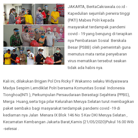
JAKARTA, BeritaCakrawala.co.id -
Kapedulian sejumlah perwira tinggi
(PATI) Mabes Polri kepada
masyarakat terdampak pandemi
covid - 19 yang berujung di terapkan
nya Pembatasan Sosial Berskala
Besar (PSBB) oleh pemerintah guna
memutus mata rantai penyebaran
virus mematikan tersebut seakan
tidak ada habis nya.
Kali ini, dilakukan Brigjen Pol Drs Ricky F Wakanno selaku Widyaiswara
Madya Sespim Lemdiklat Polri bersama Komunitas Sosial Indonesia
Tionghoa(INTI ), Perkumpulan Persaudaraan Berastagi Sejahtera (PPBS),
Merga Huang,serta tiga pilar Kelurahan Meruya Selatan turut membagikan
paket sembako bagi masyarakat terdampak pandemi covid -19 di
kediaman nya Jalan Menara IX Blok 146 No 5 Kav DKI Meruya Selatan ,
Kecamatan Kembangan Jakarta Barat,Kamis (21/05/2020)Pukul 16.00 Wib
-selesai .