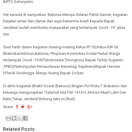
AIPTU Suharyanto.
Hal senada di sampaikan Babinsa Meruya Selatan Pelda Samsir, kegiatan
berjalan aman dan damai dan saya berterima kasih kepada Bapak
Jenderal sudah membantu masyarakat yang terdampak Covid -19," jelas
nya.
Turut hadir dalam kegiatan masing-masing Ketua RT 05,Ketua RW 06
Bhabinkamtibmas,Babinsa, Pimpinan Komunitas Sosial Peduli Warga
terdampak Covid -19 INTI(Indonesia Thionghoa) Bapak Teddy Sugianto
,PPBS(Perkumpulan Persaudaraan Berastagi Sejahtera)Bapak Hansen
Effendi Sinulingga Merga Huang Bapak Sofyan
Di akhir kegiatan Bhakti Sosial (Baksos) Brigjen Pol Ricky F Wakanno dan
keluarga mengucapkan "Selamat Idul Fitri 1414 H ,Mohon Maaf Lahir Dan
Batin,"tutup Jenderal Bintang satu ini.(Red)
Share:
Related Posts: