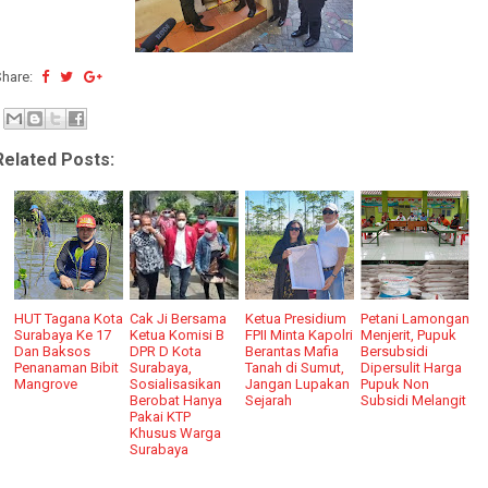
Share:
Related Posts:
HUT Tagana Kota
Cak Ji Bersama
Ketua Presidium
Petani Lamongan
Surabaya Ke 17
Ketua Komisi B
FPII Minta Kapolri
Menjerit, Pupuk
Dan Baksos
DPR D Kota
Berantas Mafia
Bersubsidi
Penanaman Bibit
Surabaya,
Tanah di Sumut,
Dipersulit Harga
Mangrove
Sosialisasikan
Jangan Lupakan
Pupuk Non
Berobat Hanya
Sejarah
Subsidi Melangit
Pakai KTP
Khusus Warga
Surabaya