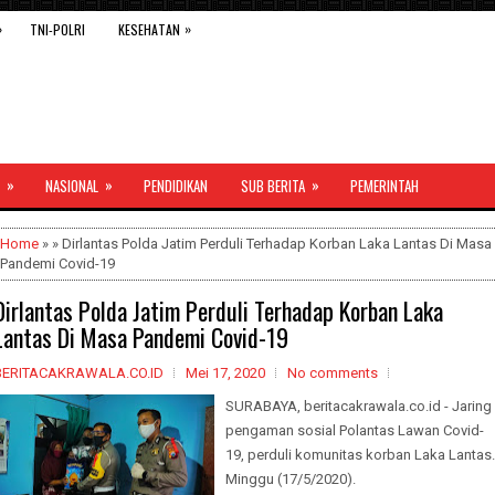
»
»
TNI-POLRI
KESEHATAN
»
»
»
NASIONAL
PENDIDIKAN
SUB BERITA
PEMERINTAH
Home
» » Dirlantas Polda Jatim Perduli Terhadap Korban Laka Lantas Di Masa
Pandemi Covid-19
Dirlantas Polda Jatim Perduli Terhadap Korban Laka
Lantas Di Masa Pandemi Covid-19
BERITACAKRAWALA.CO.ID
Mei 17, 2020
No comments
SURABAYA, beritacakrawala.co.id - Jaring
pengaman sosial Polantas Lawan Covid-
19, perduli komunitas korban Laka Lantas.
Minggu (17/5/2020).