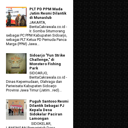
PLT PD PPM Mada
Jatim Resmi Dilantik
di Munaslub
JAKARTA,
BeritaCakrawala.co.id -
Ir. Somba Situmorang
sebagai PC PPM Kabupaten Sidoarjo,
sebagai PLT Ketua PD Pemuda Panca
Marga (PPM) Jawa...
Sidoarjo "Fun Strike
Challenge," di
Monstero Fishing
Park
SIDOARJO,
BeritaCakrawala.co.id -
Dinas Kepemudaan, Olahraga dan
Pariwisata Kabupaten Sidoarjo
Provinsi Jawa Timur (Jatim...red)...
Puguh Santoso Resmi
Dilantik Sebagai PJ
Kepala Desa
Sidokelar Paciran
Lamongan
SIDOKELAR,
LAMONGAN Pemerintah Desa