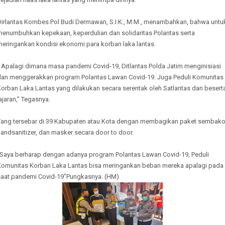
Dirlantas Kombes Pol Budi Dermawan, S.I.K., M.M., menambahkan, bahwa untu
menumbuhkan kepekaan, keperdulian dan solidaritas Polantas serta
meringankan kondisi ekonomi para korban laka lantas.
" Apalagi dimana masa pandemi Covid-19, Ditlantas Polda Jatim menginisiasi
dan menggerakkan program Polantas Lawan Covid-19. Juga Peduli Komunitas
Korban Laka Lantas yang dilakukan secara serentak oleh Satlantas dan besert
ajaran," Tegasnya.
Yang tersebar di 39 Kabupaten atau Kota dengan membagikan paket sembako
andsanitizer, dan masker secara door to door.
"Saya berharap dengan adanya program Polantas Lawan Covid-19, Peduli
Komunitas Korban Laka Lantas bisa meringankan beban mereka apalagi pada
saat pandemi Covid-19"Pungkasnya. (HM)