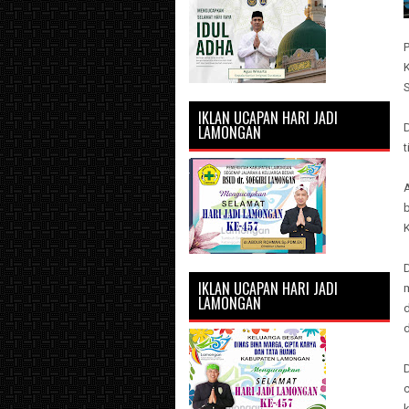
P
K
S
IKLAN UCAPAN HARI JADI
D
LAMONGAN
t
A
IKLAN UCAPAN HARI JADI
LAMONGAN
d
d
k