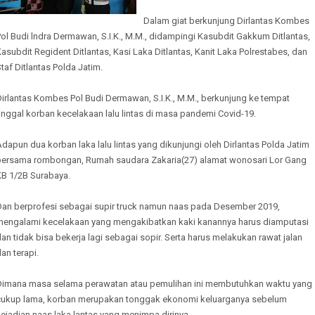
Dalam giat berkunjung Dirlantas Kombes
ol Budi lndra Dermawan, S.I.K., M.M., didampingi Kasubdit Gakkum Ditlantas,
asubdit Regident Ditlantas, Kasi Laka Ditlantas, Kanit Laka Polrestabes, dan
taf Ditlantas Polda Jatim.
irlantas Kombes Pol Budi Dermawan, S.I.K., M.M., berkunjung ke tempat
inggal korban kecelakaan lalu lintas di masa pandemi Covid-19.
dapun dua korban laka lalu lintas yang dikunjungi oleh Dirlantas Polda Jatim
bersama rombongan, Rumah saudara Zakaria(27) alamat wonosari Lor Gang
KB 1/2B Surabaya.
Dan berprofesi sebagai supir truck namun naas pada Desember 2019,
mengalami kecelakaan yang mengakibatkan kaki kanannya harus diamputasi
an tidak bisa bekerja lagi sebagai sopir. Serta harus melakukan rawat jalan
an terapi.
Dimana masa selama perawatan atau pemulihan ini membutuhkan waktu yang
cukup lama, korban merupakan tonggak ekonomi keluarganya sebelum
ejadian naas laka lantas yang menimpa dirinya.