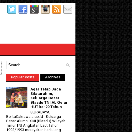
Popular Posts
Archives
Agar Tetap Jaga
Silaturahim,
Keluarga Besar
Blasdu TNI AL Gelar
HUT ke-29 Tahun
SURABAYA,
BeritaCakrawala.co.id - Keluarga
Besar Alumni XI/II (Blasdu) Wilayah
Timur TNI Angkatan Laut Tahun
1992/1993 merayakan hari ulang...