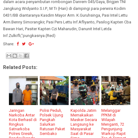
dalam acara penyambutan rombongan Danrem 045/Gaya, Brigjen TNI
Jangkung Widyanto S.I.P., M Tr (Han) di dampingi para perwira Kodim
0431/BB diantaranya Kasdim Mayor Arm. K.Guruhsinga, Pasi Intel Lettu
Arm.Benny Simorangkir, Pasi Pers Lettu Inf.Afliyanto, Pasilog Kapten Cba
Bawan Hari, Pasiter Kapten Czi Maharudin, Danunit Intel Letda
Inf.Zulkifli,"pungkasnya.(Red)
Share:
Related Posts:
Jaringan
Polisi Peduli,
Kapolda Jatim
Melanggar
Narkoba Antar
Polsek Ujung
Memakaikan
PPKM di
Kota Berhasil di
Pangkah
Masker Secara
Wilayah
Ringkus
Salurkan
Langsung ke
Menganti, 72
Satnarkoba
Ratusan Paket
Masyarakat
Pengunjung
Polres Gresik,
Sembako
Saat di Pasar
Warkop Rapit