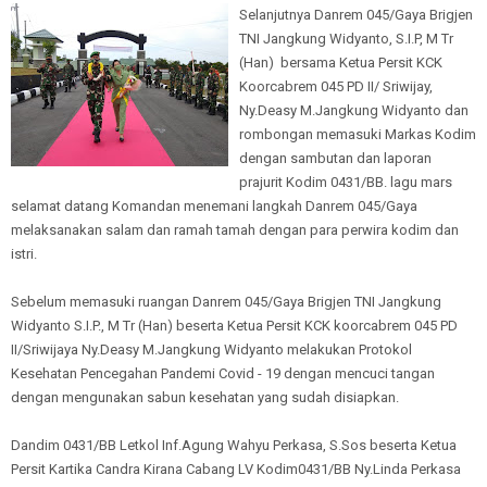
Selanjutnya Danrem 045/Gaya Brigjen
TNI Jangkung Widyanto, S.I.P, M Tr
(Han) bersama Ketua Persit KCK
Koorcabrem 045 PD II/ Sriwijay,
Ny.Deasy M.Jangkung Widyanto dan
rombongan memasuki Markas Kodim
dengan sambutan dan laporan
prajurit Kodim 0431/BB. lagu mars
selamat datang Komandan menemani langkah Danrem 045/Gaya
melaksanakan salam dan ramah tamah dengan para perwira kodim dan
istri.
Sebelum memasuki ruangan Danrem 045/Gaya Brigjen TNI Jangkung
Widyanto S.I.P., M Tr (Han) beserta Ketua Persit KCK koorcabrem 045 PD
II/Sriwijaya Ny.Deasy M.Jangkung Widyanto melakukan Protokol
Kesehatan Pencegahan Pandemi Covid - 19 dengan mencuci tangan
dengan mengunakan sabun kesehatan yang sudah disiapkan.
Dandim 0431/BB Letkol Inf.Agung Wahyu Perkasa, S.Sos beserta Ketua
Persit Kartika Candra Kirana Cabang LV Kodim0431/BB Ny.Linda Perkasa