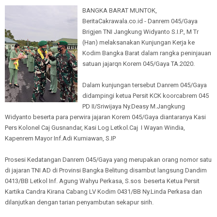
BANGKA BARAT MUNTOK,
BeritaCakrawala.co.id - Danrem 045/Gaya
Brigjen TNI Jangkung Widyanto S.I.P., M Tr
(Han) melaksanakan Kunjungan Kerja ke
Kodim Bangka Barat dalam rangka peninjauan
satuan jajarqn Korem 045/Gaya TA.2020.
Dalam kunjungan tersebut Danrem 045/Gaya
didampingi ketua Persit KCK koorcabrem 045
PD II/Sriwijaya Ny.Deasy M.Jangkung
Widyanto beserta para perwira jajaran Korem 045/Gaya diantaranya Kasi
Pers Kolonel Caj Gusnandar, Kasi Log Letkol.Caj I Wayan Windia,
Kapenrem Mayor Inf.Adi Kurniawan, S.IP
Prosesi Kedatangan Danrem 045/Gaya yang merupakan orang nomor satu
di jajaran TNI AD di Provinsi Bangka Belitung disambut langsung Dandim
0413/BB Letkol Inf. Agung Wahyu Perkasa, S.sos beserta Ketua Persit
Kartika Candra Kirana Cabang LV Kodim 0431/BB Ny.Linda Perkasa dan
dilanjutkan dengan tarian penyambutan sekapur sirih.