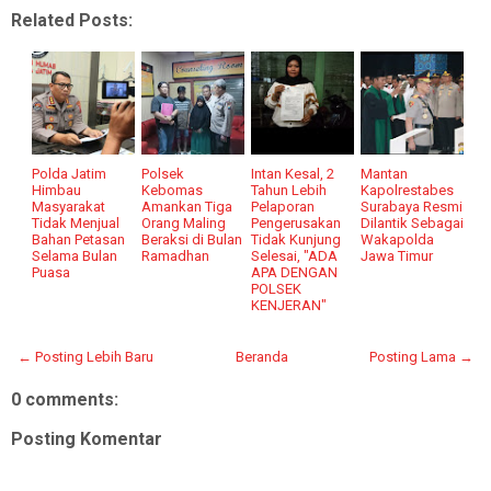
Related Posts:
Polda Jatim
Polsek
Intan Kesal, 2
Mantan
Himbau
Kebomas
Tahun Lebih
Kapolrestabes
Masyarakat
Amankan Tiga
Pelaporan
Surabaya Resmi
Tidak Menjual
Orang Maling
Pengerusakan
Dilantik Sebagai
Bahan Petasan
Beraksi di Bulan
Tidak Kunjung
Wakapolda
Selama Bulan
Ramadhan
Selesai, "ADA
Jawa Timur
Puasa
APA DENGAN
POLSEK
KENJERAN"
← Posting Lebih Baru
Beranda
Posting Lama →
0 comments:
Posting Komentar