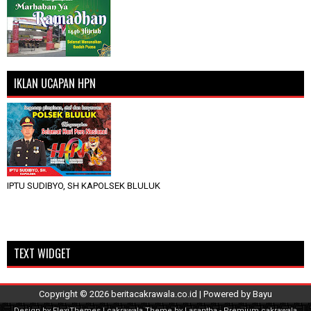
IKLAN UCAPAN HPN
IPTU SUDIBYO, SH KAPOLSEK BLULUK
TEXT WIDGET
Copyright ©
2026
beritacakrawala.co.id
| Powered by
Bayu
Design by
FlexiThemes
| cakrawala Theme by
Lasantha
-
Premium cakrawala