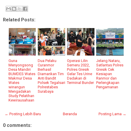
Related Posts:
Guna
Dua Pelaku
Operasi Lilin
Jelang Nataru,
Menyongsong
Curanmor
Semeru 2022,
Satlantas Polres
Desa Mandiri
Berhasil
Polres Gresik
Gresik Cek
BUMDES Wates
Diamankan Tim
Gelar Tes Urine
Kesiapan
Makmur Desa
Anti Bandit
Dadakan di
Ranmor dan
Wates
Polsek Tegalsari
Terminal Bunder
Perlengkapan
winangun
Polrestabes
Pengamanan
Mengadakan
Surabaya
Study Pelatihan
Kewirausahaan
← Posting Lebih Baru
Beranda
Posting Lama →
0 comments: