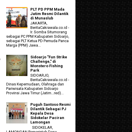
PLT PD PPM Mada
Jatim Resmi Dilantik
di Munaslub
JAKARTA,
BeritaCakrawala.co.id -
Ir. Somba Situmorang
sebagai PC PPM Kabupaten Sidoarjo,
sebagai PLT Ketua PD Pemuda Panca
Marga (PPM) Jawa...
Sidoarjo "Fun Strike
9
Challenge," di
Monstero Fishing
Park
SIDOARJO,
BeritaCakrawala.co.id -
Dinas Kepemudaan, Olahraga dan
Pariwisata Kabupaten Sidoarjo
Provinsi Jawa Timur (Jatim...red)...
Puguh Santoso Resmi
Dilantik Sebagai PJ
Kepala Desa
Sidokelar Paciran
Lamongan
SIDOKELAR,
LAMONGAN Pemerintah Desa