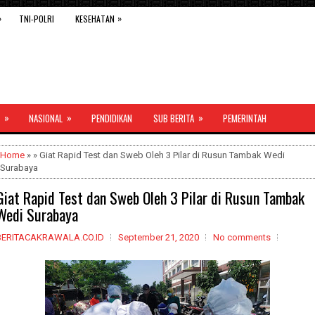
»
»
TNI-POLRI
KESEHATAN
»
»
»
NASIONAL
PENDIDIKAN
SUB BERITA
PEMERINTAH
Home
» » Giat Rapid Test dan Sweb Oleh 3 Pilar di Rusun Tambak Wedi
Surabaya
Giat Rapid Test dan Sweb Oleh 3 Pilar di Rusun Tambak
Wedi Surabaya
BERITACAKRAWALA.CO.ID
September 21, 2020
No comments