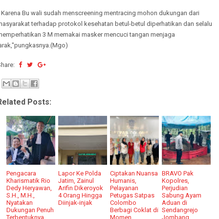
" Karena Bu wali sudah menscreening mentracing mohon dukungan dari
asyarakat terhadap protokol kesehatan betul-betul diperhatikan dan selalu
memperhatikan 3 M memakai masker mencuci tangan menjaga
jarak,"pungkasnya.(Mgo)
Share:
Related Posts:
Pengacara
Lapor Ke Polda
Ciptakan Nuansa
BRAVO Pak
Kharismatik Rio
Jatim, Zainul
Humanis,
Kopolres,
Dedy Heryawan,
Arifin Dikeroyok
Pelayanan
Perjudian
S.H., M.H.,
4 Orang Hingga
Petugas Satpas
Sabung Ayam
Nyatakan
Diinjak-injak
Colombo
Aduan di
Dukungan Penuh
Berbagi Coklat di
Sendangrejo
Terbentuknya
Momen
Jombang