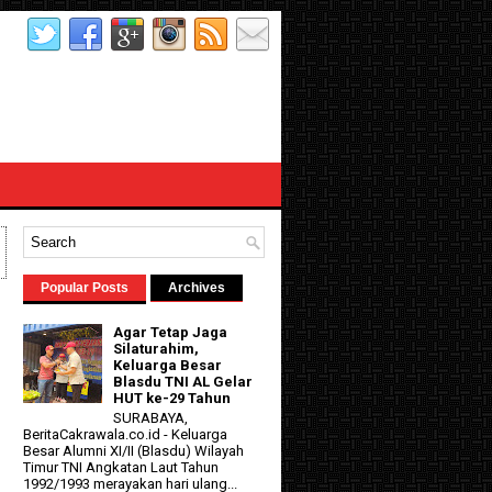
Popular Posts
Archives
Agar Tetap Jaga
Silaturahim,
Keluarga Besar
Blasdu TNI AL Gelar
HUT ke-29 Tahun
SURABAYA,
BeritaCakrawala.co.id - Keluarga
Besar Alumni XI/II (Blasdu) Wilayah
Timur TNI Angkatan Laut Tahun
1992/1993 merayakan hari ulang...