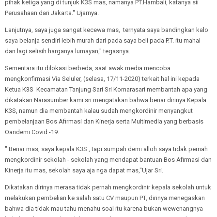
pihak ketiga yang di tunjuk K3S mas, namanya PT.Hambali, katanya sii
Perusahaan dari Jakarta." Ujarnya.
Lanjutnya, saya juga sangat kecewa mas, ternyata saya bandingkan kalo
saya belanja sendiri lebih murah dari pada saya beli pada P.T. itu mahal
dan lagi selisih harganya lumayan," tegasnya.
Sementara itu dilokasi berbeda, saat awak media mencoba
mengkonfirmasi Via Seluler, (selasa, 17/11-2020) terkait hal ini kepada
Ketua K3S Kecamatan Tanjung Sari Sri Komarasari membantah apa yang
dikatakan Narasumber kami.sri mengatakan bahwa benar dirinya Kepala
K3S, namun dia membantah kalau sudah mengkordinir menyangkut
pembelanjaan Bos Afirmasi dan Kinerja serta Multimedia yang berbasis
Oandemi Covid -19.
" Benar mas, saya kepala K3S , tapi sumpah demi alloh saya tidak pernah
mengkordinir sekolah - sekolah yang mendapat bantuan Bos Afirmasi dan
Kinerja itu mas, sekolah saya aja nga dapat mas,"Ujar Sri.
Dikatakan dirinya merasa tidak pernah mengkordinir kepala sekolah untuk
melakukan pembelian ke salah satu CV maupun PT, dirinya menegaskan
bahwa dia tidak mau tahu menahu soal itu karena bukan wewenangnya