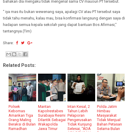
bahakan dia mengaku tidak mengenal sama CV mauoun PT tersebut.
" iya mas itu bukan wewenang saya, apalagi CV atau PT tersebut saya
tidak tahu menahu, kalau mau, bisa konfirmasi langsung dengan saya di
hadapan semua kepala sekolah yang dapat bantuan Bos Afirmasi,"
tantangnya.(Tim)
Share:
Related Posts:
Polsek
Mantan
Intan Kesal, 2
Polda Jatim
Kebomas
Kapolrestabes
Tahun Lebih
Himbau
Amankan Tiga
Surabaya Resmi
Pelaporan
Masyarakat
Orang Maling
Dilantik Sebagai
Pengerusakan
Tidak Menjual
Beraksi di Bulan
Wakapolda
Tidak Kunjung
Bahan Petasan
Ramadhan
Jawa Timur
Selesai, "ADA
Selama Bulan