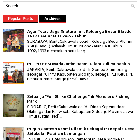
Popular Posts
Archives
Agar Tetap Jaga Silaturahim, Keluarga Besar Blasdu
TNI AL Gelar HUT ke-29 Tahun
SURABAYA, BeritaCakrawala.co.id - Keluarga Besar Alumni
XI/II (Blasdu) Wilayah Timur TNI Angkatan Laut Tahun
1992/1993 merayakan hari ulang...
PLT PD PPM Mada Jatim Resmi Dilantik di Munaslub
JAKARTA, BeritaCakrawala.co.id - Ir. Somba Situmorang
sebagai PC PPM Kabupaten Sidoarjo, sebagai PLT Ketua PD
Pemuda Panca Marga (PPM) Jawa...
Sidoarjo "Fun Strike Challenge," di Monstero Fishing
Park
SIDOARJO, BeritaCakrawala.co.id - Dinas Kepemudaan,
Olahraga dan Pariwisata Kabupaten Sidoarjo Provinsi Jawa
Timur (Jatim...red)...
Puguh Santoso Resmi Dilantik Sebagai PJ Kepala Desa
Sidokelar Paciran Lamongan
SIDOKELAR, LAMONGAN Pemerintah Desa Sidokelar,