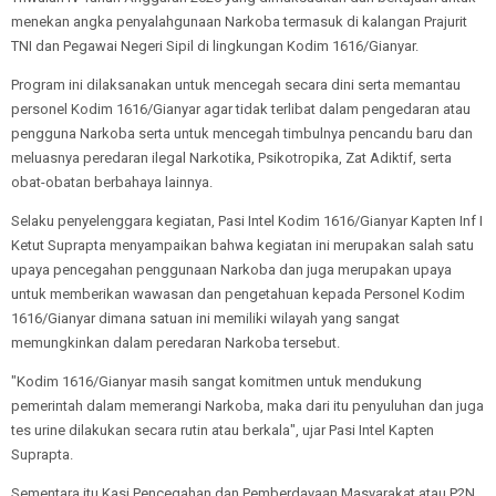
menekan angka penyalahgunaan Narkoba termasuk di kalangan Prajurit
TNI dan Pegawai Negeri Sipil di lingkungan Kodim 1616/Gianyar.
Program ini dilaksanakan untuk mencegah secara dini serta memantau
personel Kodim 1616/Gianyar agar tidak terlibat dalam pengedaran atau
pengguna Narkoba serta untuk mencegah timbulnya pencandu baru dan
meluasnya peredaran ilegal Narkotika, Psikotropika, Zat Adiktif, serta
obat-obatan berbahaya lainnya.
Selaku penyelenggara kegiatan, Pasi Intel Kodim 1616/Gianyar Kapten Inf I
Ketut Suprapta menyampaikan bahwa kegiatan ini merupakan salah satu
upaya pencegahan penggunaan Narkoba dan juga merupakan upaya
untuk memberikan wawasan dan pengetahuan kepada Personel Kodim
1616/Gianyar dimana satuan ini memiliki wilayah yang sangat
memungkinkan dalam peredaran Narkoba tersebut.
"Kodim 1616/Gianyar masih sangat komitmen untuk mendukung
pemerintah dalam memerangi Narkoba, maka dari itu penyuluhan dan juga
tes urine dilakukan secara rutin atau berkala", ujar Pasi Intel Kapten
Suprapta.
Sementara itu Kasi Pencegahan dan Pemberdayaan Masyarakat atau P2N