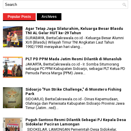
Popular Posts
Archives
Agar Tetap Jaga Silaturahim, Keluarga Besar Blasdu
TNI AL Gelar HUT ke-29 Tahun
SURABAYA, BeritaCakrawala.co.id - Keluarga Besar Alumni
XI/II (Blasdu) Wilayah Timur TNI Angkatan Laut Tahun
1992/1993 merayakan hari ulang...
PLT PD PPM Mada Jatim Resmi Dilantik di Munaslub
JAKARTA, BeritaCakrawala.co.id - Ir. Somba Situmorang
sebagai PC PPM Kabupaten Sidoarjo, sebagai PLT Ketua PD
Pemuda Panca Marga (PPM) Jawa...
Sidoarjo "Fun Strike Challenge," di Monstero Fishing
Park
SIDOARJO, BeritaCakrawala.co.id - Dinas Kepemudaan,
Olahraga dan Pariwisata Kabupaten Sidoarjo Provinsi Jawa
Timur (Jatim...red)...
Puguh Santoso Resmi Dilantik Sebagai PJ Kepala Desa
Sidokelar Paciran Lamongan
SIDOKELAR, LAMONGAN Pemerintah Desa Sidokelar,