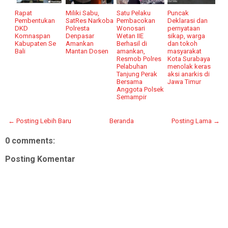
Rapat
Miliki Sabu,
Satu Pelaku
Puncak
Pembentukan
SatRes Narkoba
Pembacokan
Deklarasi dan
DKD
Polresta
Wonosari
pernyataan
Komnaspan
Denpasar
Wetan IIE
sikap, warga
Kabupaten Se
Amankan
Berhasil di
dan tokoh
Bali
Mantan Dosen
amankan,
masyarakat
Resmob Polres
Kota Surabaya
Pelabuhan
menolak keras
Tanjung Perak
aksi anarkis di
Bersama
Jawa Timur
Anggota Polsek
Semampir
← Posting Lebih Baru
Beranda
Posting Lama →
0 comments:
Posting Komentar