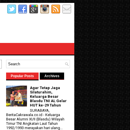
Popular Posts
Archives
Agar Tetap Jaga
Silaturahim,
Keluarga Besar
Blasdu TNI AL Gelar
HUT ke-29 Tahun
SURABAYA,
BeritaCakrawala.co.id - Keluarga
Besar Alumni XI/II (Blasdu) Wilayah
Timur TNI Angkatan Laut Tahun
1992/1993 merayakan hari ulang...