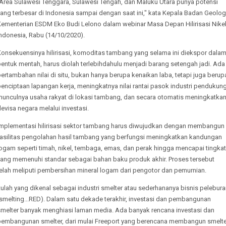
"Area Sulawesi Tenggara, Sulawesi Tengah, dan Maluku Utara punya potensi
ang terbesar di Indonesia sampai dengan saat ini," kata Kepala Badan Geolog
Kementerian ESDM Eko Budi Lelono dalam webinar Masa Depan Hilirisasi Nike
ndonesia, Rabu (14/10/2020).
Konsekuensinya hilirisasi, komoditas tambang yang selama ini diekspor dala
entuk mentah, harus diolah terlebihdahulu menjadi barang setengah jadi. Ada
ertambahan nilai di situ, bukan hanya berupa kenaikan laba, tetapi juga berup
enciptaan lapangan kerja, meningkatnya nilai rantai pasok industri pendukung
munculnya usaha rakyat di lokasi tambang, dan secara otomatis meningkatka
evisa negara melalui investasi.
Implementasi hilirisasi sektor tambang harus diwujudkan dengan membangun
fasilitas pengolahan hasil tambang yang berfungsi meningkatkan kandungan
ogam seperti timah, nikel, tembaga, emas, dan perak hingga mencapai tingkat
yang memenuhi standar sebagai bahan baku produk akhir. Proses tersebut
telah meliputi pembersihan mineral logam dari pengotor dan pemurnian.
tulah yang dikenal sebagai industri smelter atau sederhananya bisnis pelebur
smelting...RED). Dalam satu dekade terakhir, investasi dan pembangunan
smelter banyak menghiasi laman media. Ada banyak rencana investasi dan
pembangunan smelter, dari mulai Freeport yang berencana membangun smelte