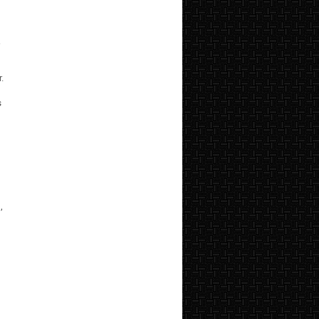
i
.
s
,