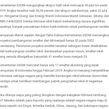
Kementerian ESDM mengungkap ekspor bijih nikel mencapai 30 juta ton pada
019. Angka tersebut naik 36,36 persen dari ekspor sebelumnya, yakni 22 juta
on. Pengamat Energi dari Energy Watch Indonesia Mamit Setiawan, dikutip dar
NN (14/8/2020) menilai hilirisasi nikel belum berkembang secara signifikan.
Pasalnya, banyak perusahaan belum berkomitmen untuk pembangunan smelter
Pernyataan Mamit sejalan dengan fakta bahwa Kementerian ESDM memangka
proyeksi pembangunan smelter dari 68 menjadi hanya 52 pada 2022
mendatang. Penurunan proyeksi smelter tersebut sebagian besar disebabkan
leh berkurangnya smelter nikel. Berdasarkan paparan Yunus, smelter nikel
ang semula ditargetkan berjumlah 41 smelter turun menjadi 29.
Kementerian ESDM mencatat hanya ada 17 smelter eksisting yang layak
beroperasi di Indonesia hingga Februari 2019. Angka ini memang menyedihkan
ndonesia sebagai negara yang memiliki kandungan nikel terbesar dunia tidak
berdaya untuk berdikari membangun pabrik pengolahan nikel di negerinya
endiri.
ika ditanya siapa yang paling dirugikan dengan kebijakan hilirisasi tambang
ni? Mereka adalah para importir, yang nyatanya adalah negara-negara maju di
unia seperti Uni Eropa, Amerika Serikat, China, Jepang, dan beberapa negara