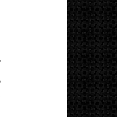
n
i
s