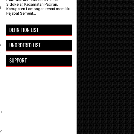
Sidokelar, Kecamatan Paciran,
i
Kabupaten Lamongan resmi memiliki
Pejabat Sement...
l
DEFINITION LIST
m
UNORDERED LIST
a
,
n
SUPPORT
an
r