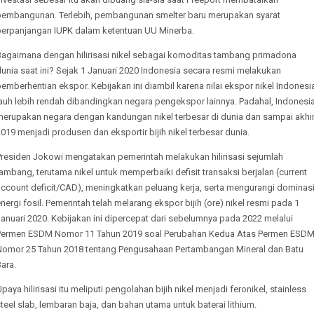
pembangunan. Terlebih, pembangunan smelter baru merupakan syarat
perpanjangan IUPK dalam ketentuan UU Minerba.
Bagaimana dengan hilirisasi nikel sebagai komoditas tambang primadona
unia saat ini? Sejak 1 Januari 2020 Indonesia secara resmi melakukan
emberhentian ekspor. Kebijakan ini diambil karena nilai ekspor nikel Indonesi
auh lebih rendah dibandingkan negara pengekspor lainnya. Padahal, Indonesi
merupakan negara dengan kandungan nikel terbesar di dunia dan sampai akhi
019 menjadi produsen dan eksportir bijih nikel terbesar dunia.
Presiden Jokowi mengatakan pemerintah melakukan hilirisasi sejumlah
ambang, terutama nikel untuk memperbaiki defisit transaksi berjalan (current
account deficit/CAD), meningkatkan peluang kerja, serta mengurangi dominas
nergi fosil. Pemerintah telah melarang ekspor bijih (ore) nikel resmi pada 1
anuari 2020. Kebijakan ini dipercepat dari sebelumnya pada 2022 melalui
Permen ESDM Nomor 11 Tahun 2019 soal Perubahan Kedua Atas Permen ESD
Nomor 25 Tahun 2018 tentang Pengusahaan Pertambangan Mineral dan Batu
ara.
paya hilirisasi itu meliputi pengolahan bijih nikel menjadi feronikel, stainless
teel slab, lembaran baja, dan bahan utama untuk baterai lithium.