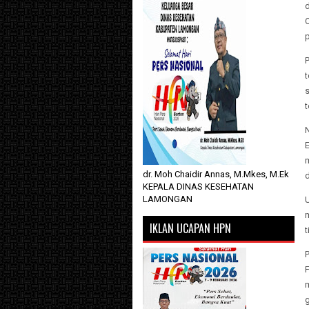
d
p
t
t
N
m
dr. Moh Chaidir Annas, M.Mkes, M.Ek
KEPALA DINAS KESEHATAN
LAMONGAN
U
IKLAN UCAPAN HPN
t
F
g