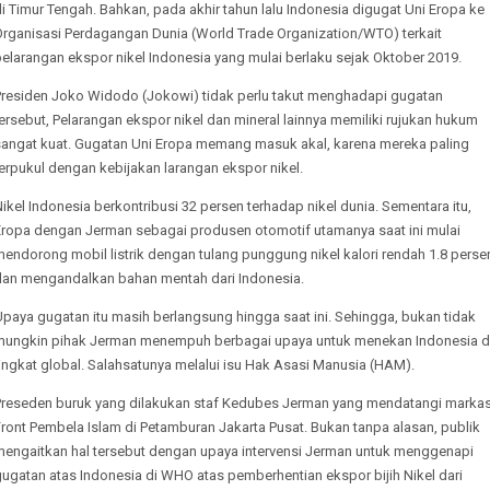
i Timur Tengah. Bahkan, pada akhir tahun lalu Indonesia digugat Uni Eropa ke
Organisasi Perdagangan Dunia (World Trade Organization/WTO) terkait
elarangan ekspor nikel Indonesia yang mulai berlaku sejak Oktober 2019.
Presiden Joko Widodo (Jokowi) tidak perlu takut menghadapi gugatan
ersebut, Pelarangan ekspor nikel dan mineral lainnya memiliki rujukan hukum
sangat kuat. Gugatan Uni Eropa memang masuk akal, karena mereka paling
erpukul dengan kebijakan larangan ekspor nikel.
ikel Indonesia berkontribusi 32 persen terhadap nikel dunia. Sementara itu,
Eropa dengan Jerman sebagai produsen otomotif utamanya saat ini mulai
endorong mobil listrik dengan tulang punggung nikel kalori rendah 1.8 perse
dan mengandalkan bahan mentah dari Indonesia.
paya gugatan itu masih berlangsung hingga saat ini. Sehingga, bukan tidak
mungkin pihak Jerman menempuh berbagai upaya untuk menekan Indonesia d
ingkat global. Salahsatunya melalui isu Hak Asasi Manusia (HAM).
Preseden buruk yang dilakukan staf Kedubes Jerman yang mendatangi marka
ront Pembela Islam di Petamburan Jakarta Pusat. Bukan tanpa alasan, publik
mengaitkan hal tersebut dengan upaya intervensi Jerman untuk menggenapi
ugatan atas Indonesia di WHO atas pemberhentian ekspor bijih Nikel dari