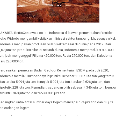
JAKARTA, BeritaCakrawala.co.id - Indonesia di bawah pemerintahan Presiden
Joko Widodo mengambil kebijakan hilirisasi sektor tambang, khususnya nikel.
ndonesia merupakan produsen bijih nikel terbesar di dunia pada 2019. Dari
,67 juta ton produksi nikel di seluruh dunia, Indonesia memproduksi 800.000
on, jauh mengungguli Filipina 420.000 ton, Rusia 270.000 ton, dan Kaledonia
aru 220.000 ton.
Berdasarkan pemetaan Badan Geologi Kementerian ESDM pada Juli 2020,
ndonesia memiliki sumber daya bijih nikel sebesar 11.887 juta ton yang terdiri
tas tereka 5.094 juta ton, terunjuk 5.094 juta ton, terukur 2.626 juta ton, dan
ipotetik 228 juta ton. Kemudian, cadangan bijih sebesar 4.346 juta ton, berupa
erbukti 3.360 juta ton dan terkira 986 juta ton.
Sedangkan untuk total sumber daya logam mencapai 174 juta ton dan 68 juta
ton cadangan logam.