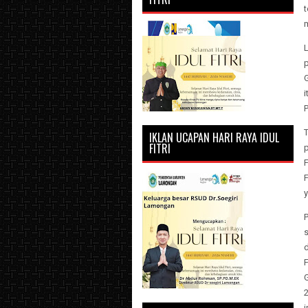
t
i
IKLAN UCAPAN HARI RAYA IDUL
FITRI
p
F
y
P
G
2
i