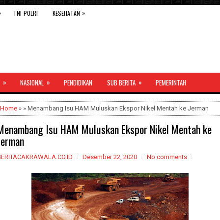
»
»
TNI-POLRI
KESEHATAN
»
»
»
NASIONAL
PENDIDIKAN
SUB BERITA
PEMERINTAH
Home
» » Menambang Isu HAM Muluskan Ekspor Nikel Mentah ke Jerman
Menambang Isu HAM Muluskan Ekspor Nikel Mentah ke
Jerman
BERITACAKRAWALA.CO.ID
Desember 22, 2020
No comments