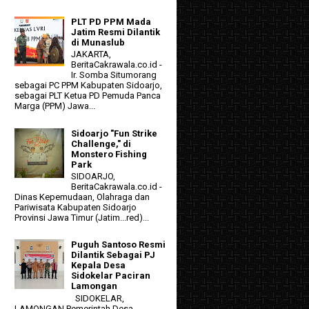
PLT PD PPM Mada
Jatim Resmi Dilantik
di Munaslub
JAKARTA,
BeritaCakrawala.co.id -
Ir. Somba Situmorang
sebagai PC PPM Kabupaten Sidoarjo,
sebagai PLT Ketua PD Pemuda Panca
Marga (PPM) Jawa...
Sidoarjo "Fun Strike
Challenge," di
Monstero Fishing
Park
SIDOARJO,
BeritaCakrawala.co.id -
Dinas Kepemudaan, Olahraga dan
Pariwisata Kabupaten Sidoarjo
Provinsi Jawa Timur (Jatim...red)...
Puguh Santoso Resmi
Dilantik Sebagai PJ
Kepala Desa
Sidokelar Paciran
Lamongan
SIDOKELAR,
LAMONGAN Pemerintah Desa