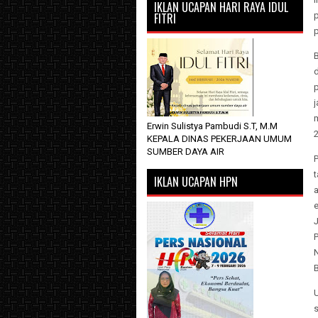
IKLAN UCAPAN HARI RAYA IDUL
FITRI
d
p
j
Erwin Sulistya Pambudi S.T, M.M
2
KEPALA DINAS PEKERJAAN UMUM
SUMBER DAYA AIR
t
IKLAN UCAPAN HPN
e
J
B
U
s