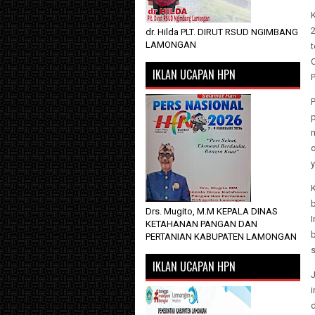
2
dr. Hilda PLT. DIRUT RSUD NGIMBANG
LAMONGAN
t
C
IKLAN UCAPAN HPN
o
y
Drs. Mugito, M.M KEPALA DINAS
I
KETAHANAN PANGAN DAN
PERTANIAN KABUPATEN LAMONGAN
s
IKLAN UCAPAN HPN
J
i
d