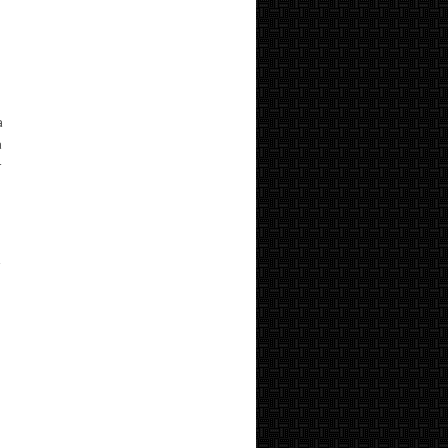
a
a
r
i
M