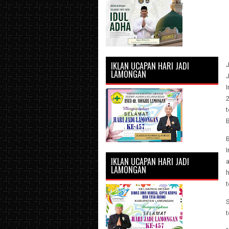
IKLAN UCAPAN HARI JADI
LAMONGAN
I
2
t
B
I
IKLAN UCAPAN HARI JADI
a
LAMONGAN
h
t