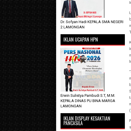
I
Dr. Sofyan Hadi KEPALA SMA NEGERI
m
2 LAMONGAN
‘
IKLAN UCAPAN HPN
K
n
“
b
S
Erwin Sulistya Pambudi S.T, M.M.
t
KEPALA DINAS PU BINA MARGA
LAMONGAN
(
IKLAN DISPLAY KESAKTIAN
P
PANCASILA