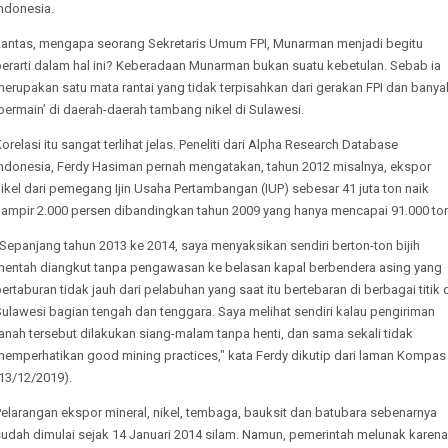
ndonesia.
Lantas, mengapa seorang Sekretaris Umum FPI, Munarman menjadi begitu
berarti dalam hal ini? Keberadaan Munarman bukan suatu kebetulan. Sebab ia
erupakan satu mata rantai yang tidak terpisahkan dari gerakan FPI dan banya
bermain’ di daerah-daerah tambang nikel di Sulawesi.
orelasi itu sangat terlihat jelas. Peneliti dari Alpha Research Database
Indonesia, Ferdy Hasiman pernah mengatakan, tahun 2012 misalnya, ekspor
ikel dari pemegang Ijin Usaha Pertambangan (IUP) sebesar 41 juta ton naik
hampir 2.000 persen dibandingkan tahun 2009 yang hanya mencapai 91.000 ton
Sepanjang tahun 2013 ke 2014, saya menyaksikan sendiri berton-ton bijih
mentah diangkut tanpa pengawasan ke belasan kapal berbendera asing yang
ertaburan tidak jauh dari pelabuhan yang saat itu bertebaran di berbagai titik 
ulawesi bagian tengah dan tenggara. Saya melihat sendiri kalau pengiriman
anah tersebut dilakukan siang-malam tanpa henti, dan sama sekali tidak
memperhatikan good mining practices," kata Ferdy dikutip dari laman Kompas
13/12/2019).
elarangan ekspor mineral, nikel, tembaga, bauksit dan batubara sebenarnya
sudah dimulai sejak 14 Januari 2014 silam. Namun, pemerintah melunak karena