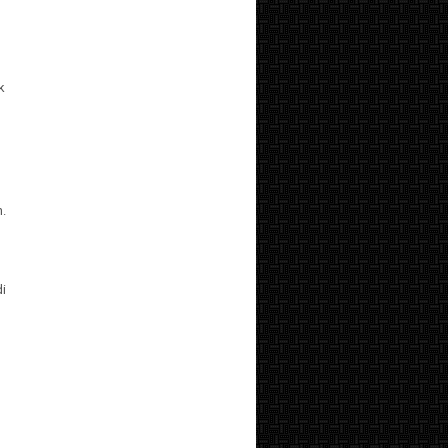
k
.
di