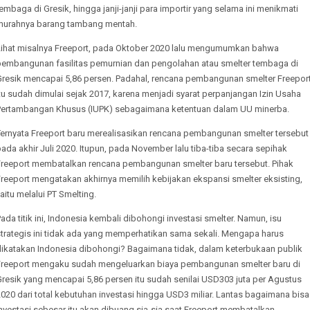
embaga di Gresik, hingga janji-janji para importir yang selama ini menikmati
murahnya barang tambang mentah.
Lihat misalnya Freeport, pada Oktober 2020 lalu mengumumkan bahwa
pembangunan fasilitas pemurnian dan pengolahan atau smelter tembaga di
Gresik mencapai 5,86 persen. Padahal, rencana pembangunan smelter Freepor
tu sudah dimulai sejak 2017, karena menjadi syarat perpanjangan Izin Usaha
Pertambangan Khusus (IUPK) sebagaimana ketentuan dalam UU minerba.
Ternyata Freeport baru merealisasikan rencana pembangunan smelter tersebut
ada akhir Juli 2020. Itupun, pada November lalu tiba-tiba secara sepihak
Freeport membatalkan rencana pembangunan smelter baru tersebut. Pihak
reeport mengatakan akhirnya memilih kebijakan ekspansi smelter eksisting,
aitu melalui PT Smelting.
ada titik ini, Indonesia kembali dibohongi investasi smelter. Namun, isu
strategis ini tidak ada yang memperhatikan sama sekali. Mengapa harus
dikatakan Indonesia dibohongi? Bagaimana tidak, dalam keterbukaan publik
Freeport mengaku sudah mengeluarkan biaya pembangunan smelter baru di
resik yang mencapai 5,86 persen itu sudah senilai USD303 juta per Agustus
020 dari total kebutuhan investasi hingga USD3 miliar. Lantas bagaimana bisa
nvestasi sebesar itu akan dibuang sia-sia saat Freeport membatalkan