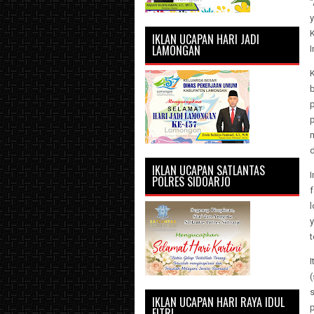
y
IKLAN UCAPAN HARI JADI
LAMONGAN
I
b
p
p
d
IKLAN UCAPAN SATLANTAS
POLRES SIDOARJO
l
I
(
IKLAN UCAPAN HARI RAYA IDUL
FITRI