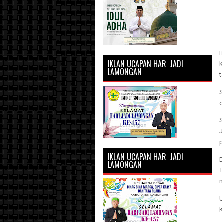
B
IKLAN UCAPAN HARI JADI
LAMONGAN
t
S
d
S
p
IKLAN UCAPAN HARI JADI
D
LAMONGAN
U