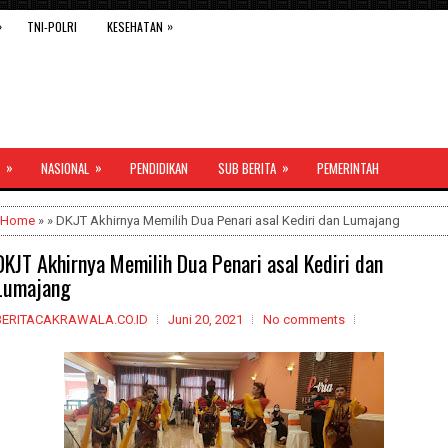
»
»
TNI-POLRI
KESEHATAN
»
»
»
NASIONAL
PENDIDIKAN
SUB BERITA
PEMERINTAH
Home
» » DKJT Akhirnya Memilih Dua Penari asal Kediri dan Lumajang
DKJT Akhirnya Memilih Dua Penari asal Kediri dan
Lumajang
BERITACAKRAWALA.CO.ID
Juni 20, 2021
No comments