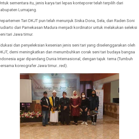
ntuk sementara itu, jenis karya tari lepas konteporer telah terpilih dari
kabupaten Lumajang.
Departemen Tari DKJT pun telah menunjuk Siska Dona, Sela, dan Raden Soni
Budiarto dari Pamekasan Madura menjadi kordinator untuk melakukan seleksi
eni tari Jawa timur.
dukasi dan penyeleksian kesenian jenis seni tari yang diselenggarakan oleh
DKJT, demi meningkatkan dan menumbuhkan corak seni tari budaya bangsa
Indonesia agar dipandang Dunia Internasional, dengan tajuk tema (Tumbuh
ersama koreografer Jawa timur...red).