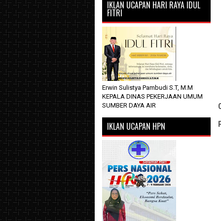
IKLAN UCAPAN HARI RAYA IDUL
FITRI
Erwin Sulistya Pambudi S.T, M.M
KEPALA DINAS PEKERJAAN UMUM
SUMBER DAYA AIR
IKLAN UCAPAN HPN