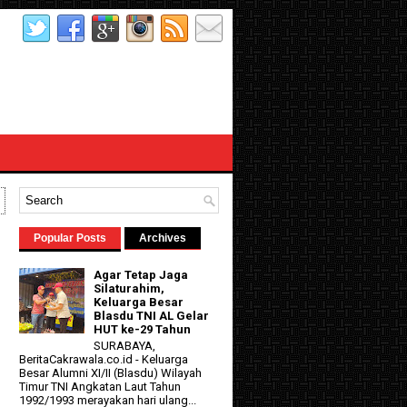
Popular Posts
Archives
Agar Tetap Jaga
Silaturahim,
Keluarga Besar
Blasdu TNI AL Gelar
HUT ke-29 Tahun
SURABAYA,
BeritaCakrawala.co.id - Keluarga
Besar Alumni XI/II (Blasdu) Wilayah
Timur TNI Angkatan Laut Tahun
1992/1993 merayakan hari ulang...