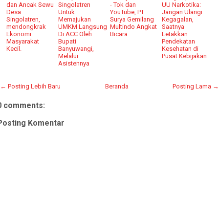
dan Ancak Sewu
Singolatren
- Tok dan
UU Narkotika:
Desa
Untuk
YouTube, PT
Jangan Ulangi
Singolatren,
Memajukan
Surya Gemilang
Kegagalan,
mendongkrak
UMKM Langsung
Multindo Angkat
Saatnya
Ekonomi
Di ACC Oleh
Bicara
Letakkan
Masyarakat
Bupati
Pendekatan
Kecil.
Banyuwangi,
Kesehatan di
Melalui
Pusat Kebijakan
Asistennya
← Posting Lebih Baru
Beranda
Posting Lama →
0 comments:
Posting Komentar