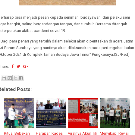
Berharap bisa menjadi pesan kepada seniman, budayawan, dan pelaku seni
agar bangkit, saling bergandengan tangan, dan tumbuh Bersama ditengah
keterpurukan akibat pandemi covid-19.
 Bagi para penari yang terpilih dalam seleksi akan dipentaskan di acara Jatim
Art Forum Surabaya yang nantinya akan dilaksanakan pada pertengahan bulan
Oktober 2021 di Komplek Taman Budaya Jawa Timur" Pungkasnya.(SJ/Red)
Share:
Related Posts:
Ritual Bebekan
Harapan Kades
Viralnya Akun Tik
Menyikapi Revisi