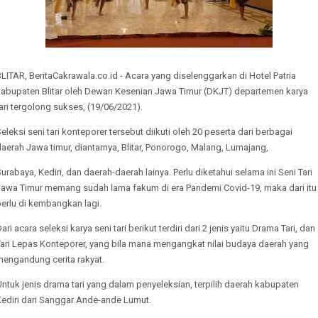
LITAR, BeritaCakrawala.co.id - Acara yang diselenggarkan di Hotel Patria
kabupaten Blitar oleh Dewan Kesenian Jawa Timur (DKJT) departemen karya
ari tergolong sukses, (19/06/2021).
eleksi seni tari konteporer tersebut diikuti oleh 20 peserta dari berbagai
aerah Jawa timur, diantarnya, Blitar, Ponorogo, Malang, Lumajang,
urabaya, Kediri, dan daerah-daerah lainya. Perlu diketahui selama ini Seni Tari
Jawa Timur memang sudah lama fakum di era Pandemi Covid-19, maka dari itu
erlu di kembangkan lagi.
ari acara seleksi karya seni tari berikut terdiri dari 2 jenis yaitu Drama Tari, dan
Tari Lepas Konteporer, yang bila mana mengangkat nilai budaya daerah yang
mengandung cerita rakyat.
ntuk jenis drama tari yang dalam penyeleksian, terpilih daerah kabupaten
Kediri dari Sanggar Ande-ande Lumut.