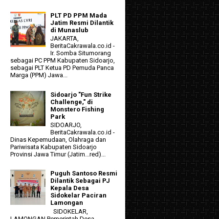
PLT PD PPM Mada
Jatim Resmi Dilantik
di Munaslub
JAKARTA,
BeritaCakrawala.co.id -
Ir. Somba Situmorang
sebagai PC PPM Kabupaten Sidoarjo,
sebagai PLT Ketua PD Pemuda Panca
Marga (PPM) Jawa...
Sidoarjo "Fun Strike
Challenge," di
Monstero Fishing
Park
SIDOARJO,
BeritaCakrawala.co.id -
Dinas Kepemudaan, Olahraga dan
Pariwisata Kabupaten Sidoarjo
Provinsi Jawa Timur (Jatim...red)...
Puguh Santoso Resmi
Dilantik Sebagai PJ
Kepala Desa
Sidokelar Paciran
Lamongan
SIDOKELAR,
LAMONGAN Pemerintah Desa