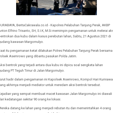
SURABAYA, BeritaCakrawala.co.id - Kapolres Pelabuhan Tanjung Perak, AKBP
nton Elfrino Trisanto, SH, S.I.K, M.Si memimpin pengamanan untuk melerai ak
bentrokan dua kubu dalam kasus perebutan lahan, Sabtu, 21 Agustus 2021 di
gudang kawasan Margomulyo.
Saat itu pengamanan ketat dilakukan Polres Pelabuhan Tanjung Perak bersama
Polsek Asemrowo yang dibantu pasukan Polda Jatim.
ksi bentrok yang terjadi antara dua kubu ini dipicu soal sengketa lahan
gudang PT Teguh Timur di Jalan Margomulyo.
Turut hadir dalam pengamanan ini Kapolsek Asemrowo, Kompol Hari Kurniawa
yang akhirnya menjadi mediator untuk meredam aksi bentrok tersebut.
Kejadian yang sempat membuat macet kawasan Jalan Margomulyo ini diawali
ari kedatangan sekitar 90 orang ke lokasi.
Mereka datang ke lahan yang menjadi rebutan itu dan memerintahkan 4 orang