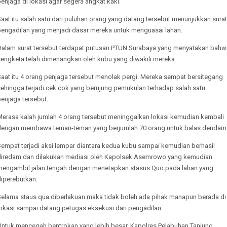
enjaga di lokasi agar segera angkat kaki.
aat itu salah satu dari puluhan orang yang datang tersebut menunjukkan surat
pengadilan yang menjadi dasar mereka untuk menguasai lahan.
Dalam surat tersebut terdapat putusan PTUN Surabaya yang menyatakan bahw
sengketa telah dimenangkan oleh kubu yang diwakili mereka.
Saat itu 4 orang penjaga tersebut menolak pergi. Mereka sempat bersitegang
sehingga terjadi cek cok yang berujung pemukulan terhadap salah satu
enjaga tersebut.
Merasa kalah jumlah 4 orang tersebut meninggalkan lokasi kemudian kembali
dengan membawa teman-teman yang berjumlah 70 orang untuk balas dendam
Sempat terjadi aksi lempar diantara kedua kubu sampai kemudian berhasil
diredam dan dilakukan mediasi oleh Kapolsek Asemrowo yang kemudian
mengambil jalan tengah dengan menetapkan stasus Quo pada lahan yang
diperebutkan.
Selama staus qua diberlakuan maka tidak boleh ada pihak manapun berada di
lokasi sampai datang petugas eksekusi dari pengadilan.
Untuk mencegah bentrokan yang lebih besar, Kapolres Pelabuhan Tanjung