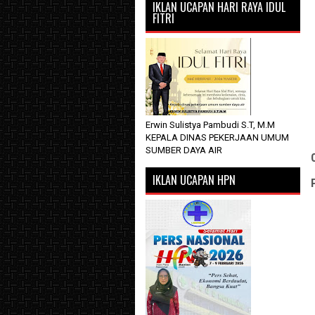
IKLAN UCAPAN HARI RAYA IDUL
FITRI
Erwin Sulistya Pambudi S.T, M.M
KEPALA DINAS PEKERJAAN UMUM
SUMBER DAYA AIR
IKLAN UCAPAN HPN