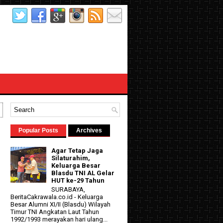
Popular Posts
Archives
Agar Tetap Jaga
Silaturahim,
Keluarga Besar
Blasdu TNI AL Gelar
HUT ke-29 Tahun
SURABAYA,
BeritaCakrawala.co.id - Keluarga
Besar Alumni XI/II (Blasdu) Wilayah
Timur TNI Angkatan Laut Tahun
1992/1993 merayakan hari ulang...