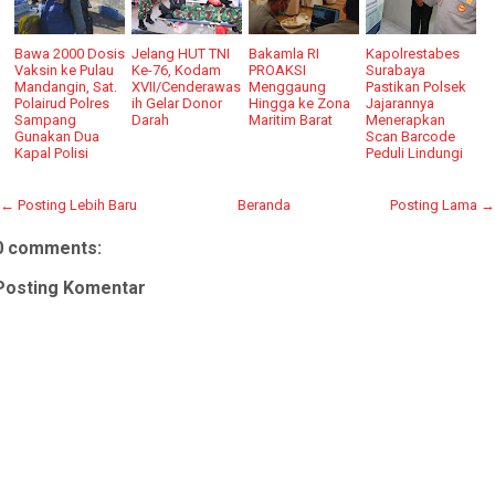
Bawa 2000 Dosis
Jelang HUT TNI
Bakamla RI
Kapolrestabes
Vaksin ke Pulau
Ke-76, Kodam
PROAKSI
Surabaya
Mandangin, Sat.
XVII/Cenderawas
Menggaung
Pastikan Polsek
Polairud Polres
ih Gelar Donor
Hingga ke Zona
Jajarannya
Sampang
Darah
Maritim Barat
Menerapkan
Gunakan Dua
Scan Barcode
Kapal Polisi
Peduli Lindungi
← Posting Lebih Baru
Beranda
Posting Lama →
0 comments:
Posting Komentar