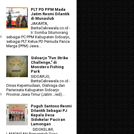
PLT PD PPM Mada
Jatim Resmi Dilantik
di Munaslub
JAKARTA,
BeritaCakrawala.co.id -
Ir. Somba Situmorang
si
sebagai PC PPM Kabupaten Sidoarjo,
sebagai PLT Ketua PD Pemuda Panca
Marga (PPM) Jawa...
Sidoarjo "Fun Strike
Challenge," di
Monstero Fishing
Park
SIDOARJO,
BeritaCakrawala.co.id -
Dinas Kepemudaan, Olahraga dan
Pariwisata Kabupaten Sidoarjo
n
Provinsi Jawa Timur (Jatim...red)...
Puguh Santoso Resmi
Dilantik Sebagai PJ
Kepala Desa
Sidokelar Paciran
Lamongan
SIDOKELAR,
LAMONGAN Pemerintah Desa