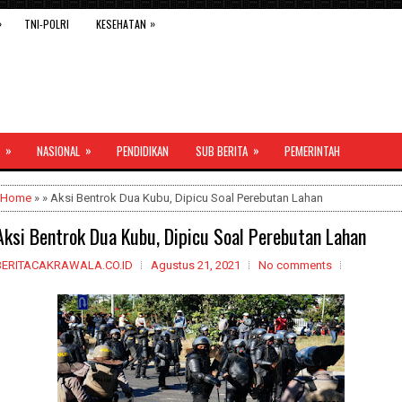
»
»
TNI-POLRI
KESEHATAN
»
»
»
NASIONAL
PENDIDIKAN
SUB BERITA
PEMERINTAH
Home
» » Aksi Bentrok Dua Kubu, Dipicu Soal Perebutan Lahan
Aksi Bentrok Dua Kubu, Dipicu Soal Perebutan Lahan
BERITACAKRAWALA.CO.ID
Agustus 21, 2021
No comments