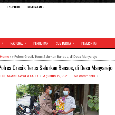
»
»
TNI-POLRI
KESEHATAN
»
»
»
NASIONAL
PENDIDIKAN
SUB BERITA
PEMERINTAH
Home
» » Polres Gresik Terus Salurkan Bansos, di Desa Manyarejo
Polres Gresik Terus Salurkan Bansos, di Desa Manyarejo
BERITACAKRAWALA.CO.ID
Agustus 19, 2021
No comments