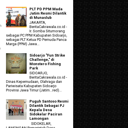
PLT PD PPM Mada
Jatim Resmi Dilantik
di Munaslub
JAKARTA,
n
BeritaCakrawala.co.id -
Ir. Somba Situmorang
sebagai PC PPM Kabupaten Sidoarjo,
sebagai PLT Ketua PD Pemuda Panca
Marga (PPM) Jawa...
n
Sidoarjo "Fun Strike
Challenge," di
Monstero Fishing
Park
SIDOARJO,
BeritaCakrawala.co.id -
Dinas Kepemudaan, Olahraga dan
Pariwisata Kabupaten Sidoarjo
Provinsi Jawa Timur (Jatim...red)...
Puguh Santoso Resmi
Dilantik Sebagai PJ
Kepala Desa
Sidokelar Paciran
Lamongan
SIDOKELAR,
LAMONGAN Pemerintah Desa