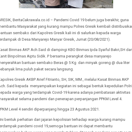
RESIK, BeritaCakrawala.co.id – Pandemi Covid 19 belum juga berakhir, guna
membantu Masyarakat yang kurang mampu Polres Gresik kembali distribusika
antuan sembako dari Kapolres Gresik kali ini di salurkan kepada warga
terdampak di Desa Manyarejo Manyar Gresik, Jumat (20/08/2021).
Kasat Binmas AKP. Ach.Said di dampingi KBO Binmas Ipda Syaiful Bakri,SH da
Kanit Binpolmas Aiptu Sidik. P bersama perangkat desa manyarejo
menyerahkan bantuan sembako Beras @ 5 Kg dan minyak goreng @ dua liter
sebanyak lima puluh paket secara langsung.
apolres Gresik AKBP Arief Fitrianto, SH, SIK, MM., melalui Kasat Binmas AKP
Ach. Said kepada menyampaikan kegiatan ini sebagai bentuk kepedulian Polri
kepada warga yang terdampak Covid-19 karena adanya pembatasan aktivitas
masyarakat selama pandemi dan penerapan perpanjangan PPKM Level 4.
PPKM Level 4 sendiri diperpanjang hingga 23 Agustus 2021.
Ini bentuk perhatian dari jajaran kepolisian terhadap warga kurang mampu
terdampak pandemi covid 19,semoga bantuan ini dapat membantu