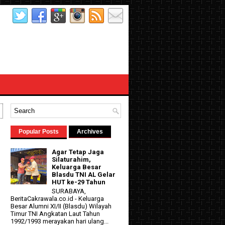
Popular Posts
Archives
Agar Tetap Jaga
Silaturahim,
Keluarga Besar
Blasdu TNI AL Gelar
HUT ke-29 Tahun
SURABAYA,
BeritaCakrawala.co.id - Keluarga
Besar Alumni XI/II (Blasdu) Wilayah
Timur TNI Angkatan Laut Tahun
1992/1993 merayakan hari ulang...