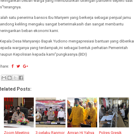
meringankan beban warga yang membutuhkan ditengah pandemi seperti saat
ni"terangnya.
Salah satu penerima bansos Ibu Mariyem yang berkerja sebagai penjual jamu
gendong keliling mengaku sangat berterimakasih dan sangat membantu
meringankan beban ekonomi kami.
"Kepala Desa Manyarejo Bapak Yudiono mengapresiasi bantuan yang diberika
kepada warganya yang terdampak,ini sebagai bentuk perhatian Pemerintah
maupun Kepolisian kepada kami"pungkasnya.(BDI)
Share:
Related Posts:
Zoom Meeting
3 pelaku Ranmor
Amran Hi Yahya
Polres Gresik