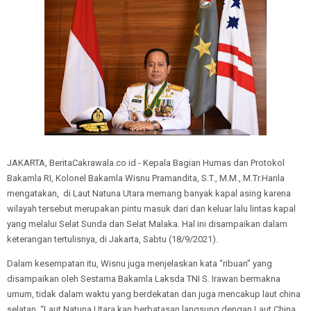
JAKARTA, BeritaCakrawala.co id - Kepala Bagian Humas dan Protokol
Bakamla RI, Kolonel Bakamla Wisnu Pramandita, S.T., M.M., M.Tr.Hanla
mengatakan, di Laut Natuna Utara memang banyak kapal asing karena
wilayah tersebut merupakan pintu masuk dari dan keluar lalu lintas kapal
yang melalui Selat Sunda dan Selat Malaka. Hal ini disampaikan dalam
keterangan tertulisnya, di Jakarta, Sabtu (18/9/2021).
Dalam kesempatan itu, Wisnu juga menjelaskan kata “ribuan” yang
disampaikan oleh Sestama Bakamla Laksda TNI S. Irawan bermakna
umum, tidak dalam waktu yang berdekatan dan juga mencakup laut china
selatan. “Laut Natuna Utara kan berbatasan langsung dengan Laut China