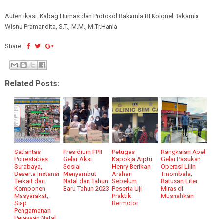
Autentikasi: Kabag Humas dan Protokol Bakamla RI Kolonel Bakamla
Wisnu Pramandita, S.T., M.M., M.Tr.Hanla
Share:
Related Posts:
Satlantas
Presidium FPII
Petugas
Rangkaian Apel
Polrestabes
Gelar Aksi
Kapokja Aiptu
Gelar Pasukan
Surabaya,
Sosial
Henry Berikan
Operasi Lilin
Beserta Instansi
Menyambut
Arahan
Tinombala,
Terkait dan
Natal dan Tahun
Sebelum
Ratusan Liter
Komponen
Baru Tahun 2023
Peserta Uji
Miras di
Masyarakat,
Praktik
Musnahkan
Siap
Bermotor
Pengamanan
Perayaan Natal