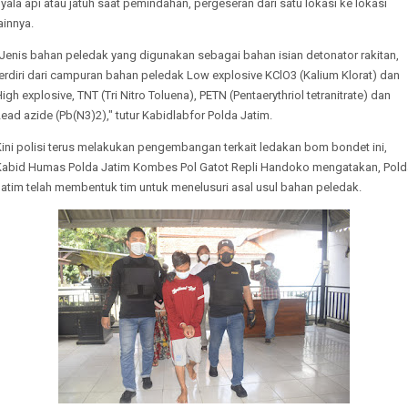
yala api atau jatuh saat pemindahan, pergeseran dari satu lokasi ke lokasi
ainnya.
Jenis bahan peledak yang digunakan sebagai bahan isian detonator rakitan,
erdiri dari campuran bahan peledak Low explosive KClO3 (Kalium Klorat) dan
igh explosive, TNT (Tri Nitro Toluena), PETN (Pentaerythriol tetranitrate) dan
ead azide (Pb(N3)2)," tutur Kabidlabfor Polda Jatim.
ini polisi terus melakukan pengembangan terkait ledakan bom bondet ini,
Kabid Humas Polda Jatim Kombes Pol Gatot Repli Handoko mengatakan, Pold
Jatim telah membentuk tim untuk menelusuri asal usul bahan peledak.