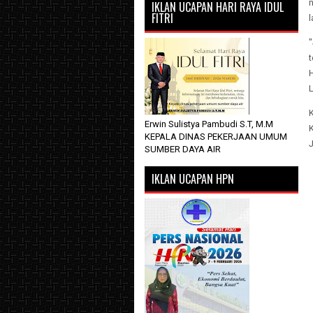
n
IKLAN UCAPAN HARI RAYA IDUL
FITRI
l
"
t
H
L
K
Erwin Sulistya Pambudi S.T, M.M
KEPALA DINAS PEKERJAAN UMUM
SUMBER DAYA AIR
IKLAN UCAPAN HPN