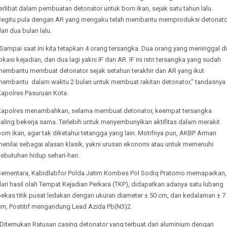
erlibat dalam pembuatan detonator untuk bom ikan, sejak satu tahun lalu.
Begitu pula dengan AR yang mengaku telah membantu memproduksi detonato
ari dua bulan lalu.
Sampai saat ini kita tetapkan 4 orang tersangka. Dua orang yang meninggal di
okasi kejadian, dan dua lagi yakni IF dan AR. IF ini istri tersangka yang sudah
membantu membuat detonator sejak setahun terakhir dan AR yang ikut
membantu dalam waktu 2 bulan untuk membuat rakitan detonator," tandasnya
Kapolres Pasuruan Kota.
Kapolres menambahkan, selama membuat detonator, keempat tersangka
aling bekerja sama. Terlebih untuk menyembunyikan aktifitas dalam merakit
om ikan, agar tak diketahui tetangga yang lain. Motifnya pun, AKBP Arman
menilai sebagai alasan klasik, yakni urusan ekonomi atau untuk memenuhi
ebutuhan hidup sehari-hari.
Sementara, Kabidlabfor Polda Jatim Kombes Pol Sodiq Pratomo memaparkan,
ari hasil olah Tempat Kejadian Perkara (TKP), didapatkan adanya satu lubang
bekas titik pusat ledakan dengan ukuran diameter ± 50 cm, dan kedalaman ± 7
cm, Postitif mengandung Lead Azida Pb(N3)2.
"Ditemukan Ratusan casing detonator yang terbuat dari aluminium dengan