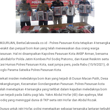
PASURUAN, BeritaCakrawala.co.id - Polres Pasuruan Kota tetapkan 4 tersangka
perakit dan penjual bom ikan yang telah menewaskan dua orang warga
Pasuruan. Hal ini disampaikan Kapolres Pasuruan Kota AKBP Arman, bersama
Kabidlabfor Polda Jatim Kombes Pol Sodiq Pratomo, dan Kasat Reskrim serta
asi Humas Polres Pasuruan Kota, saat jumpa pers, pada Rabu (15/9/2021), di
Joglo Parama Satwika Polres Pasuruan Kota.
erkait insiden meledaknya bom ikan yang terjadi di Dusun Macan Putih, Desa
Pekangkungan, Kecamatan Gondangwetan Pasuruan. Polres Pasuruan kota
telah menetapkan 4 tersangka yang terlibat dalam kejadian meledaknya bom
kan terjadi pada Sabtu pagi lalu. Yakni Abdul Hofar (43) dan ayahnya, Mat
odiq yang meninggal dunia di TKP serta istri Hofar dan Abdul Rozak.
husus untuk istri Hofar, polisi menetapkan sebagai tersangka lantaran terbukt