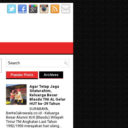
Popular Posts
Archives
Agar Tetap Jaga
Silaturahim,
Keluarga Besar
Blasdu TNI AL Gelar
HUT ke-29 Tahun
SURABAYA,
BeritaCakrawala.co.id - Keluarga
Besar Alumni XI/II (Blasdu) Wilayah
Timur TNI Angkatan Laut Tahun
1992/1993 merayakan hari ulang...