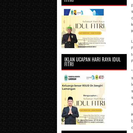
p
s
d
k
L
P
IKLAN UCAPAN HARI RAYA IDUL
FITRI
"
s
s
e
d