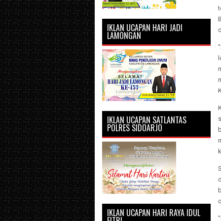
t
IKLAN UCAPAN HARI JADI
d
LAMONGAN
"
l
IKLAN UCAPAN SATLANTAS
s
POLRES SIDOARJO
b
k
d
IKLAN UCAPAN HARI RAYA IDUL
FITRI