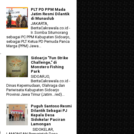
PLT PD PPM Mada
Jatim Resmi Dilantik
di Munaslub
JAKARTA,
BeritaCakrawala.co.id -
Ir. Somba Situmorang
sebagai PC PPM Kabupaten Sidoarjo,
sebagai PLT Ketua PD Pemuda Panca
Marga (PPM) Jawa...
,
Sidoarjo "Fun Strike
Challenge," di
Monstero Fishing
Park
SIDOARJO,
BeritaCakrawala.co.id -
Dinas Kepemudaan, Olahraga dan
Pariwisata Kabupaten Sidoarjo
Provinsi Jawa Timur (Jatim...red)...
Puguh Santoso Resmi
Dilantik Sebagai PJ
Kepala Desa
Sidokelar Paciran
Lamongan
SIDOKELAR,
i
LAMONGAN Pemerintah Desa