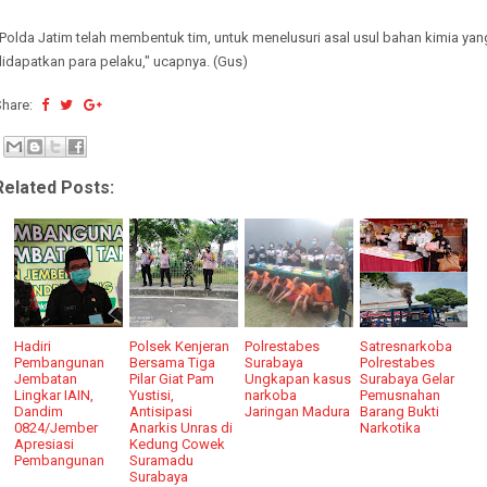
Polda Jatim telah membentuk tim, untuk menelusuri asal usul bahan kimia yan
idapatkan para pelaku," ucapnya. (Gus)
Share:
Related Posts:
Hadiri
Polsek Kenjeran
Polrestabes
Satresnarkoba
Pembangunan
Bersama Tiga
Surabaya
Polrestabes
Jembatan
Pilar Giat Pam
Ungkapan kasus
Surabaya Gelar
Lingkar IAIN,
Yustisi,
narkoba
Pemusnahan
Dandim
Antisipasi
Jaringan Madura
Barang Bukti
0824/Jember
Anarkis Unras di
Narkotika
Apresiasi
Kedung Cowek
Pembangunan
Suramadu
Surabaya