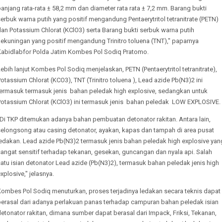
anjang rata-rata ± 58,2 mm dan diameter rata rata ± 7,2 mm. Barang bukti
erbuk warna putih yang positif mengandung Pentaerytritol tetranitrate (PETN)
an Potassium Chlorat (KClO3) serta Barang bukti serbuk warna putih
ekuningan yang positif mengandung Trinitro toluena (TNT)," paparnya
Kabidlabfor Polda Jatim Kombes Pol Sodiq Pratomo.
ebih lanjut Kombes Pol Sodiq menjelaskan, PETN (Pentaerytritol tetranitrate),
otassium Chlorat (KCO3), TNT (Trinitro toluena ), Lead azide Pb(N3)2 ini
termasuk termasuk jenis bahan peledak high explosive, sedangkan untuk
Potassium Chlorat (KClO3) ini termasuk jenis bahan peledak LOW EXPLOSIVE.
Di TKP ditemukan adanya bahan pembuatan detonator rakitan. Antara lain,
selongsong atau casing detonator, ayakan, kapas dan tampah di area pusat
ledakan. Lead azide Pb(N3)2 termasuk jenis bahan peledak high explosive yan
angat sensitif terhadap tekanan, gesekan, guncangan dan nyala api. Salah
atu isian detonator Lead azide (Pb(N3)2), termasuk bahan peledak jenis high
xplosive," jelasnya.
Kombes Pol Sodiq menuturkan, proses terjadinya ledakan secara teknis dapat
berasal dari adanya perlakuan panas terhadap campuran bahan peledak isian
etonator rakitan, dimana sumber dapat berasal dari Impack, Friksi, Tekanan,