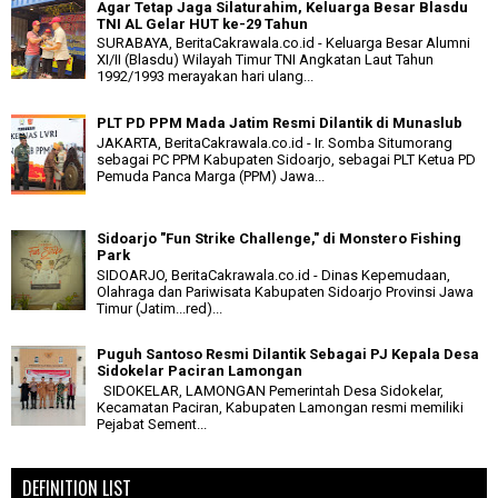
Agar Tetap Jaga Silaturahim, Keluarga Besar Blasdu
TNI AL Gelar HUT ke-29 Tahun
SURABAYA, BeritaCakrawala.co.id - Keluarga Besar Alumni
XI/II (Blasdu) Wilayah Timur TNI Angkatan Laut Tahun
1992/1993 merayakan hari ulang...
PLT PD PPM Mada Jatim Resmi Dilantik di Munaslub
JAKARTA, BeritaCakrawala.co.id - Ir. Somba Situmorang
sebagai PC PPM Kabupaten Sidoarjo, sebagai PLT Ketua PD
Pemuda Panca Marga (PPM) Jawa...
Sidoarjo "Fun Strike Challenge," di Monstero Fishing
Park
SIDOARJO, BeritaCakrawala.co.id - Dinas Kepemudaan,
Olahraga dan Pariwisata Kabupaten Sidoarjo Provinsi Jawa
Timur (Jatim...red)...
Puguh Santoso Resmi Dilantik Sebagai PJ Kepala Desa
Sidokelar Paciran Lamongan
SIDOKELAR, LAMONGAN Pemerintah Desa Sidokelar,
Kecamatan Paciran, Kabupaten Lamongan resmi memiliki
Pejabat Sement...
DEFINITION LIST