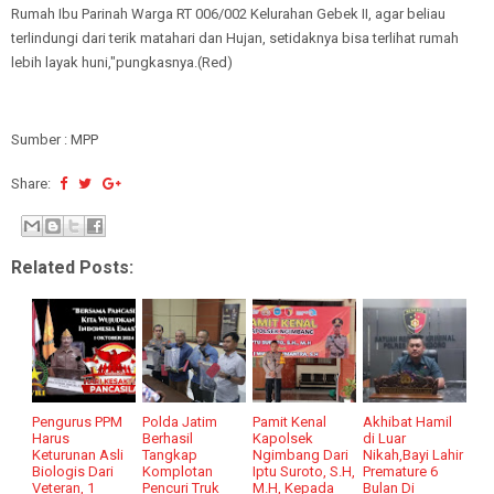
Rumah Ibu Parinah Warga RT 006/002 Kelurahan Gebek II, agar beliau
terlindungi dari terik matahari dan Hujan, setidaknya bisa terlihat rumah
lebih layak huni,"pungkasnya.(Red)
Sumber : MPP
Share:
Related Posts:
Pengurus PPM
Polda Jatim
Pamit Kenal
Akhibat Hamil
Harus
Berhasil
Kapolsek
di Luar
Keturunan Asli
Tangkap
Ngimbang Dari
Nikah,Bayi Lahir
Biologis Dari
Komplotan
Iptu Suroto, S.H,
Premature 6
Veteran, 1
Pencuri Truk
M.H, Kepada
Bulan Di