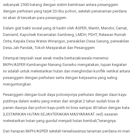
sebanyak 2500 batang dengan sistim kemitraan antara pesanggem
dengan perhutani yang tarjet 20 ribu pohon, setelah penanaman perdana
ini akan di teruskan para pesanggem.
Dalam giat bakti sosial yang di hadiri oleh ASPER, Mantri, Mandor, Camat,
Danramil, Kapolsek Kecamatan Sambeng, LMDH, PSHT, Relawan Rumah
Cinta, Kepala Desa Wates Winangun, perwakilan Desa Garung, perwakilan
Desa Jati Pandak, Tokoh Masyarakat dan Pesanggem
Ditempat terpisah saat awak media beritacakrawala menemui
BKPH/ASPER Kambangan Nanang Sunarko mengatakan, tujuan kegiatan
ini adalah untuk melestarikan hutan dan menghindari konflik vertikal antara
pesanggem dengan perhutani serta dengan kerjasama yang saling
menguntungkan.
Pesanggem dengan budi daya polowijonya perhutani dengan daun kayu
putihnya dalam waktu yang instan dan singkat 2 tahun sudah bisa di
panen daunya dan pohon kayu putih ini bisa sampai 40 tahun dengan kata
(LESTARIKAN HUTAN SEJAHTERAKAN MASYARAKAT..red) sasaran
melestarikan hutan yang gundul menjadi hutan kembali,"terangnya.
Dan harapan BKPH/ASPER setelah terealisasinya tanaman perdana ini mari