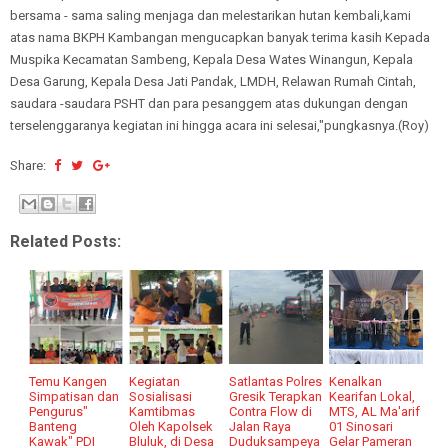
bersama - sama saling menjaga dan melestarikan hutan kembali,kami
atas nama BKPH Kambangan mengucapkan banyak terima kasih Kepada
Muspika Kecamatan Sambeng, Kepala Desa Wates Winangun, Kepala
Desa Garung, Kepala Desa Jati Pandak, LMDH, Relawan Rumah Cintah,
saudara -saudara PSHT dan para pesanggem atas dukungan dengan
terselenggaranya kegiatan ini hingga acara ini selesai,"pungkasnya.(Roy)
Share:
Related Posts:
Temu Kangen
Kegiatan
Satlantas Polres
Kenalkan
Simpatisan dan
Sosialisasi
Gresik Terapkan
Kearifan Lokal,
Pengurus"
Kamtibmas
Contra Flow di
MTS, AL Ma'arif
Banteng
Oleh Kapolsek
Jalan Raya
01 Sinosari
Kawak" PDI
Bluluk, di Desa
Duduksampeya
Gelar Pameran