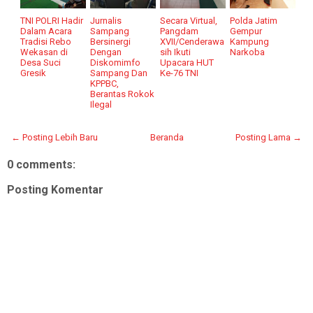
TNI POLRI Hadir
Jurnalis
Secara Virtual,
Polda Jatim
Dalam Acara
Sampang
Pangdam
Gempur
Tradisi Rebo
Bersinergi
XVII/Cenderawa
Kampung
Wekasan di
Dengan
sih Ikuti
Narkoba
Desa Suci
Diskomimfo
Upacara HUT
Gresik
Sampang Dan
Ke-76 TNI
KPPBC,
Berantas Rokok
Ilegal
← Posting Lebih Baru
Beranda
Posting Lama →
0 comments:
Posting Komentar