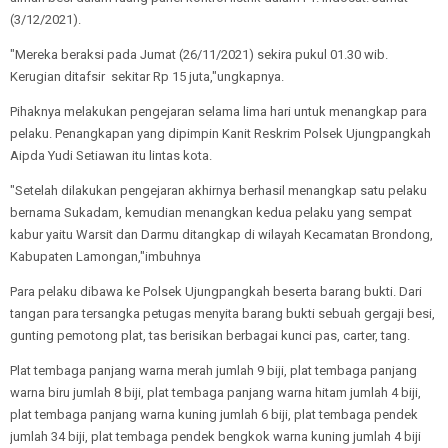
(3/12/2021).
"Mereka beraksi pada Jumat (26/11/2021) sekira pukul 01.30 wib.
Kerugian ditafsir sekitar Rp 15 juta,"ungkapnya.
Pihaknya melakukan pengejaran selama lima hari untuk menangkap para
pelaku. Penangkapan yang dipimpin Kanit Reskrim Polsek Ujungpangkah
Aipda Yudi Setiawan itu lintas kota.
"Setelah dilakukan pengejaran akhirnya berhasil menangkap satu pelaku
bernama Sukadam, kemudian menangkan kedua pelaku yang sempat
kabur yaitu Warsit dan Darmu ditangkap di wilayah Kecamatan Brondong,
Kabupaten Lamongan,"imbuhnya
Para pelaku dibawa ke Polsek Ujungpangkah beserta barang bukti. Dari
tangan para tersangka petugas menyita barang bukti sebuah gergaji besi,
gunting pemotong plat, tas berisikan berbagai kunci pas, carter, tang.
Plat tembaga panjang warna merah jumlah 9 biji, plat tembaga panjang
warna biru jumlah 8 biji, plat tembaga panjang warna hitam jumlah 4 biji,
plat tembaga panjang warna kuning jumlah 6 biji, plat tembaga pendek
jumlah 34 biji, plat tembaga pendek bengkok warna kuning jumlah 4 biji