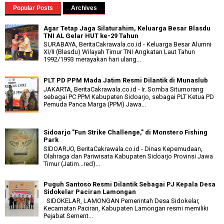
Popular Posts
Archives
Agar Tetap Jaga Silaturahim, Keluarga Besar Blasdu
TNI AL Gelar HUT ke-29 Tahun
SURABAYA, BeritaCakrawala.co.id - Keluarga Besar Alumni
XI/II (Blasdu) Wilayah Timur TNI Angkatan Laut Tahun
1992/1993 merayakan hari ulang...
PLT PD PPM Mada Jatim Resmi Dilantik di Munaslub
JAKARTA, BeritaCakrawala.co.id - Ir. Somba Situmorang
sebagai PC PPM Kabupaten Sidoarjo, sebagai PLT Ketua PD
Pemuda Panca Marga (PPM) Jawa...
Sidoarjo "Fun Strike Challenge," di Monstero Fishing
Park
SIDOARJO, BeritaCakrawala.co.id - Dinas Kepemudaan,
Olahraga dan Pariwisata Kabupaten Sidoarjo Provinsi Jawa
Timur (Jatim...red)...
Puguh Santoso Resmi Dilantik Sebagai PJ Kepala Desa
Sidokelar Paciran Lamongan
SIDOKELAR, LAMONGAN Pemerintah Desa Sidokelar,
Kecamatan Paciran, Kabupaten Lamongan resmi memiliki
Pejabat Sement...