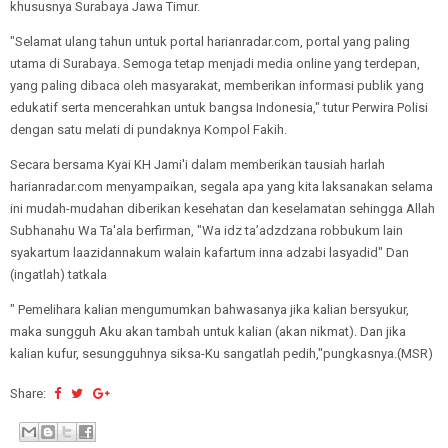
khususnya Surabaya Jawa Timur.
"Selamat ulang tahun untuk portal harianradar.com, portal yang paling
utama di Surabaya. Semoga tetap menjadi media online yang terdepan,
yang paling dibaca oleh masyarakat, memberikan informasi publik yang
edukatif serta mencerahkan untuk bangsa Indonesia," tutur Perwira Polisi
dengan satu melati di pundaknya Kompol Fakih.
Secara bersama Kyai KH Jami'i dalam memberikan tausiah harlah
harianradar.com menyampaikan, segala apa yang kita laksanakan selama
ini mudah-mudahan diberikan kesehatan dan keselamatan sehingga Allah
Subhanahu Wa Ta'ala berfirman, "Wa idz ta’adzdzana robbukum lain
syakartum laazidannakum walain kafartum inna adzabi lasyadid" Dan
(ingatlah) tatkala
" Pemelihara kalian mengumumkan bahwasanya jika kalian bersyukur,
maka sungguh Aku akan tambah untuk kalian (akan nikmat). Dan jika
kalian kufur, sesungguhnya siksa-Ku sangatlah pedih,"pungkasnya.(MSR)
Share: