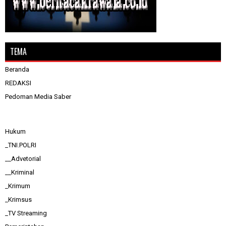
TEMA
Beranda
REDAKSI
Pedoman Media Saber
Hukum
_TNI.POLRI
__Advetorial
__Kriminal
_Krimum
_Krimsus
_TV Streaming