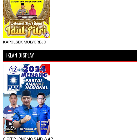
KAPOLSEK MULYOREJO
IKLAN DISPLAY
SIGIT PURNOMO SAID, S.AP