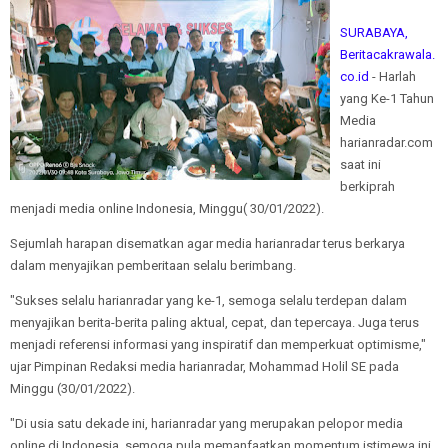
SURABAYA,
Beritacakrawala.
co.id
- Harlah
yang Ke-1 Tahun
Media
harianradar.com
saat ini
berkiprah
menjadi media online Indonesia, Minggu( 30/01/2022).
Sejumlah harapan disematkan agar media harianradar terus berkarya
dalam menyajikan pemberitaan selalu berimbang.
"Sukses selalu harianradar yang ke-1, semoga selalu terdepan dalam
menyajikan berita-berita paling aktual, cepat, dan tepercaya. Juga terus
menjadi referensi informasi yang inspiratif dan memperkuat optimisme,"
ujar Pimpinan Redaksi media harianradar, Mohammad Holil SE pada
Minggu (30/01/2022).
"Di usia satu dekade ini, harianradar yang merupakan pelopor media
online di Indonesia, semoga pula memanfaatkan momentum istimewa ini