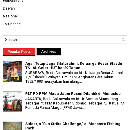
Pemerintahan
Daerah
Nasional
TV Channel
Popular Posts
Archives
Agar Tetap Jaga Silaturahim, Keluarga Besar Blasdu
TNI AL Gelar HUT ke-29 Tahun
SURABAYA, BeritaCakrawala.co.id - Keluarga Besar Alumni
XI/II (Blasdu) Wilayah Timur TNI Angkatan Laut Tahun
1992/1993 merayakan hari ulang...
PLT PD PPM Mada Jatim Resmi Dilantik di Munaslub
JAKARTA, BeritaCakrawala.co.id - Ir. Somba Situmorang
sebagai PC PPM Kabupaten Sidoarjo, sebagai PLT Ketua PD
Pemuda Panca Marga (PPM) Jawa...
Sidoarjo "Fun Strike Challenge," di Monstero Fishing
Park