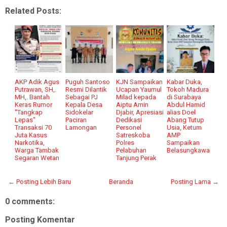
Related Posts:
AKP Adik Agus
Puguh Santoso
KJN Sampaikan
Kabar Duka,
Putrawan, SH,.
Resmi Dilantik
Ucapan Yaumul
Tokoh Madura
MH,. Bantah
Sebagai PJ
Milad kepada
di Surabaya
Keras Rumor
Kepala Desa
Aiptu Amin
Abdul Hamid
"Tangkap
Sidokelar
Djabir, Apresiasi
alias Doel
Lepas"
Paciran
Dedikasi
Abang Tutup
Transaksi 70
Lamongan
Personel
Usia, Ketum
Juta Kasus
Satreskoba
AMP
Narkotika,
Polres
Sampaikan
Warga Tambak
Pelabuhan
Belasungkawa
Segaran Wetan
Tanjung Perak
← Posting Lebih Baru
Beranda
Posting Lama →
0 comments:
Posting Komentar