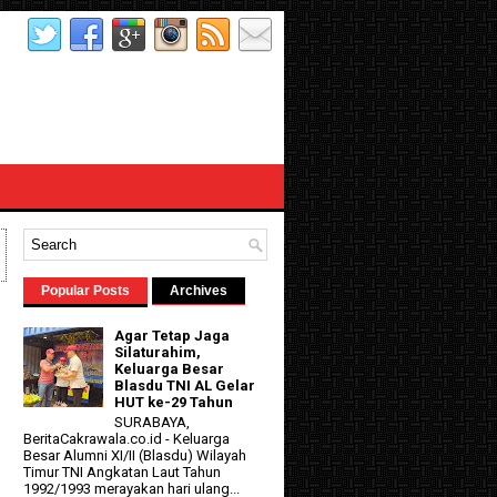
Popular Posts
Archives
Agar Tetap Jaga
Silaturahim,
Keluarga Besar
Blasdu TNI AL Gelar
HUT ke-29 Tahun
SURABAYA,
BeritaCakrawala.co.id - Keluarga
Besar Alumni XI/II (Blasdu) Wilayah
d
Timur TNI Angkatan Laut Tahun
1992/1993 merayakan hari ulang...