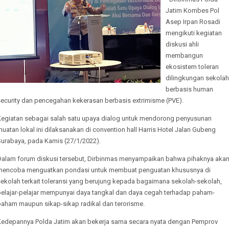
Jatim Kombes Pol
Asep Irpan Rosadi
mengikuti kegiatan
diskusi ahli
membangun
ekosistem toleran
dilingkungan sekolah
berbasis human
security dan pencegahan kekerasan berbasis extrimisme (PVE).
Kegiatan sebagai salah satu upaya dialog untuk mendorong penyusunan
uatan lokal ini dilaksanakan di convention hall Harris Hotel Jalan Gubeng
Surabaya, pada Kamis (27/1/2022).
Dalam forum diskusi tersebut, Dirbinmas menyampaikan bahwa pihaknya aka
mencoba menguatkan pondasi untuk membuat penguatan khususnya di
sekolah terkait toleransi yang berujung kepada bagaimana sekolah-sekolah,
pelajar-pelajar mempunyai daya tangkal dan daya cegah terhadap paham-
paham maupun sikap-sikap radikal dan terorisme.
Kedepannya Polda Jatim akan bekerja sama secara nyata dengan Pemprov