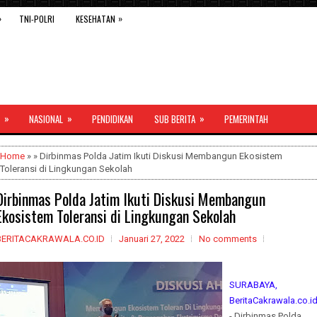
»
»
TNI-POLRI
KESEHATAN
»
»
»
NASIONAL
PENDIDIKAN
SUB BERITA
PEMERINTAH
Home
» » Dirbinmas Polda Jatim Ikuti Diskusi Membangun Ekosistem
Toleransi di Lingkungan Sekolah
Dirbinmas Polda Jatim Ikuti Diskusi Membangun
Ekosistem Toleransi di Lingkungan Sekolah
BERITACAKRAWALA.CO.ID
Januari 27, 2022
No comments
SURABAYA,
BeritaCakrawala.co.i
- Dirbinmas Polda