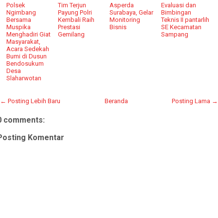
Polsek
Tim Terjun
Asperda
Evaluasi dan
Ngimbang
Payung Polri
Surabaya, Gelar
Bimbingan
Bersama
Kembali Raih
Monitoring
Teknis II pantarlih
Muspika
Prestasi
Bisnis
SE Kecamatan
Menghadiri Giat
Gemilang
Sampang
Masyarakat,
Acara Sedekah
Bumi di Dusun
Bendosukum
Desa
Slaharwotan
← Posting Lebih Baru
Beranda
Posting Lama →
0 comments:
Posting Komentar