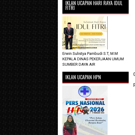
IKLAN UCAPAN HARI RAYA IDUL
FITRI
Erwin Sulistya Pambudi S.T, M.M
KEPALA DINAS PEKERJAAN UMUM
SUMBER DAYA AIR
IKLAN UCAPAN HPN