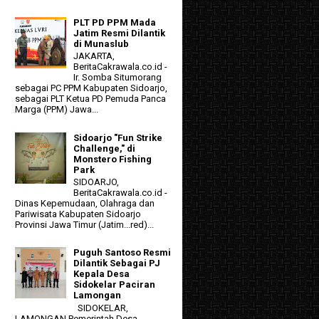
PLT PD PPM Mada
Jatim Resmi Dilantik
di Munaslub
JAKARTA,
BeritaCakrawala.co.id -
Ir. Somba Situmorang
sebagai PC PPM Kabupaten Sidoarjo,
sebagai PLT Ketua PD Pemuda Panca
Marga (PPM) Jawa...
Sidoarjo "Fun Strike
Challenge," di
Monstero Fishing
Park
SIDOARJO,
BeritaCakrawala.co.id -
Dinas Kepemudaan, Olahraga dan
Pariwisata Kabupaten Sidoarjo
n
Provinsi Jawa Timur (Jatim...red)...
Puguh Santoso Resmi
Dilantik Sebagai PJ
Kepala Desa
Sidokelar Paciran
Lamongan
SIDOKELAR,
LAMONGAN Pemerintah Desa